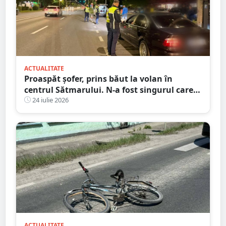
ACTUALITATE
Proaspăt șofer, prins băut la volan în
centrul Sătmarului. N-a fost singurul care a
călcat pe bec
24 iulie 2026
ACTUALITATE