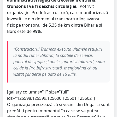
administrativi legați de trecerea frontierei,
tronsonul va fi deschis circulației.
Potrivit
organizației Pro Infrastructură, care monitorizează
investițiile din domeniul transporturilor, avansul
fizic pe tronsonul de 5,35 de km dintre Biharia și
Borș este de 99%.
"Constructorul Trameco execută ultimele retușuri
la nodul rutier Biharia, la spațiile de servicii,
punctul de sprijin și unele șanțuri și taluzuri", spun
cei de la Pro Infrastructură, menționând că au
vizitat șantierul pe data de 15 iulie.
[gallery columns="1" size="full"
ids="125598,125599,125600,125601,125602"]
Organizația precizează că și vecinii din Ungaria sunt
pregătiți pentru momentul în care se va putea