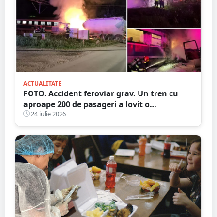
ACTUALITATE
FOTO. Accident feroviar grav. Un tren cu
aproape 200 de pasageri a lovit o
autocisternă, care a luat foc
24 iulie 2026