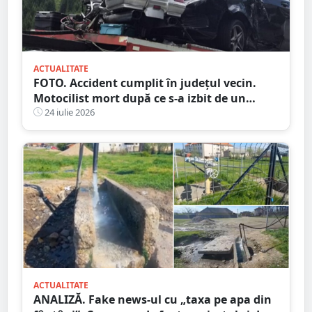
ACTUALITATE
FOTO. Accident cumplit în județul vecin.
Motocilist mort după ce s-a izbit de un
copac și un microbuz
24 iulie 2026
ACTUALITATE
ANALIZĂ. Fake news-ul cu „taxa pe apa din