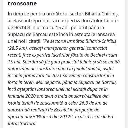
tronsoane
În timp ce pentru următorul sector, Biharia-Chiribiș,
același antreprenor face expertiza lucrărilor făcute
de Bechtel în urmă cu 15 ani, pe lotul până la
Suplacu de Barcău este încă în așteptare lansarea
unei noi licitații.
"Pe sectorul următor, Biharia-Chiribiș
(28,5 km), același antreprenor general (contractat
recent) face expertiza lucrărilor făcute de Bechtel acum
15 ani. Sperăm să fie gata proiectul tehnic și să se emită
autorizația de construire până la finalul anului, astfel
încât în primăvara lui 2021 să vedem constructorul în
forță în teren. Mai departe, până la Suplacu de Barcău,
încă așteptăm lansarea unei noi licitații după ce în
ianuarie 2020 am avut a treia anulare/reziliere din
istoria teribil de zbuciumată a celor 26,3 de km de
autostradă realizați de Bechtel în proporție de
aproximativ 50% încă din 2012!", explică cei de la Pro
Infrastructură.