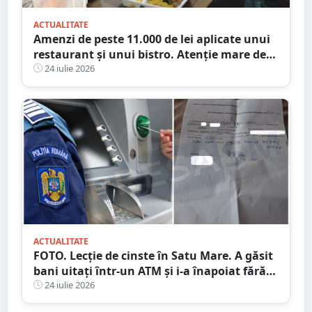
ACTUALITATE
Amenzi de peste 11.000 de lei aplicate unui
restaurant și unui bistro. Atenție mare de
unde mâncați
24 iulie 2026
ACTUALITATE
FOTO. Lecție de cinste în Satu Mare. A găsit
bani uitați într-un ATM și i-a înapoiat fără
să stea pe gânduri
24 iulie 2026