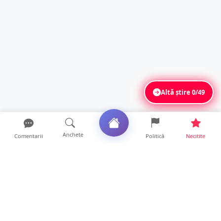
Altă știre
0/49
Anchete
Comentarii
Politică
Necitite
Ultimele articole
Mamă de doar 36 de ani, măcinată de
cancer. Doi copii luptă ...
21 ore • Locale