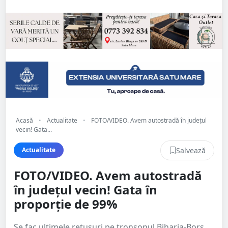
Acasă
•
Actualitate
•
FOTO/VIDEO. Avem autostradă în județul
vecin! Gata...
Salvează
Actualitate
FOTO/VIDEO. Avem autostradă
în județul vecin! Gata în
proporție de 99%
Se fac ultimele retușuri pe tronsonul Biharia-Borș,