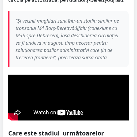
circula pe autostradă, pe ruta Borș-Berettyóújfalu.
"Și vecinii maghiari sunt într-un stadiu similar pe
tronsonul M4 Borș-Berettyóújfalu (conexiune cu
M35 spre Debrecen), însă deschiderea circulației
va fi undeva în august, timp necesar pentru
soluționarea pașilor administrativi care țin de
trecerea frontierei", precizează sursa citată.
Care este stadiul următoarelor