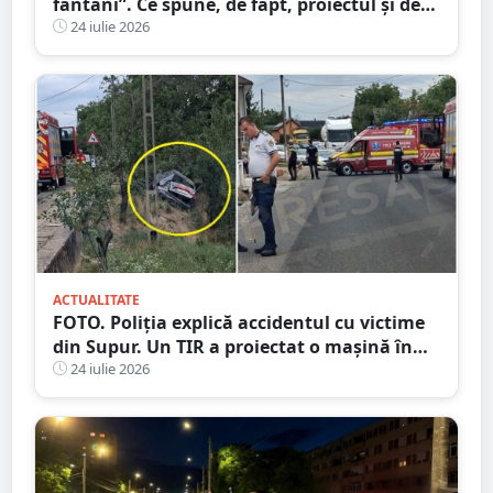
fântâni”. Ce spune, de fapt, proiectul și de
unde a pornit dezinformarea
24 iulie 2026
ACTUALITATE
FOTO. Poliția explică accidentul cu victime
din Supur. Un TIR a proiectat o mașină în
șanț
24 iulie 2026