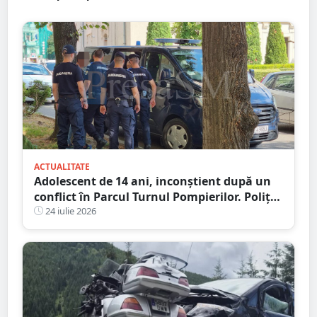
ACTUALITATE
Adolescent de 14 ani, inconștient după un
conflict în Parcul Turnul Pompierilor. Poliția
a deschis dosar penal
24 iulie 2026