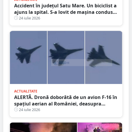
Accident în județul Satu Mare. Un biciclist a
ajuns la spital. S-a lovit de mașina condusă
de un tânăr șofer
24 iulie 2026
ACTUALITATE
ALERTĂ. Dronă doborâtă de un avion F-16 în
spațiul aerian al României, deasupra
județului Buzău
24 iulie 2026