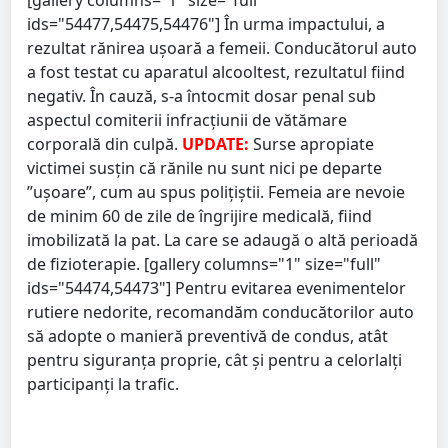
ids="54477,54475,54476"] În urma impactului, a
rezultat rănirea ușoară a femeii. Conducătorul auto
a fost testat cu aparatul alcooltest, rezultatul fiind
negativ. În cauză, s-a întocmit dosar penal sub
aspectul comiterii infracțiunii de vătămare
corporală din culpă.
UPDATE:
Surse apropiate
victimei susțin că rănile nu sunt nici pe departe
”ușoare”, cum au spus polițiștii. Femeia are nevoie
de minim 60 de zile de îngrijire medicală, fiind
imobilizată la pat. La care se adaugă o altă perioadă
de fizioterapie. [gallery columns="1" size="full"
ids="54474,54473"] Pentru evitarea evenimentelor
rutiere nedorite, recomandăm conducătorilor auto
să adopte o manieră preventivă de condus, atât
pentru siguranţa proprie, cât şi pentru a celorlalţi
participanţi la trafic.