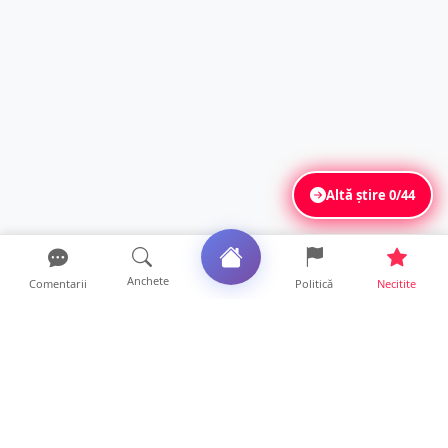
Altă știre
0/44
Anchete
Comentarii
Politică
Necitite
Ultimele articole
USR acuză: PSD face totul pentru ca
România să piardă miliar...
21 ore • Locale