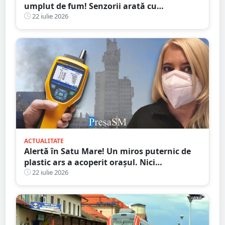
umplut de fum! Senzorii arată cu
exactitate: ce substanțe periculoase sunt în
22 iulie 2026
aer
ACTUALITATE
Alertă în Satu Mare! Un miros puternic de
plastic ars a acoperit orașul. Nici
autoritățile nu știu de unde provine
22 iulie 2026