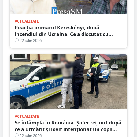
ACTUALITATE
Reacția primarul Kereskényi, după
incendiul din Ucraina. Ce a discutat cu
omologul din Beregovo
22 iulie 2026
ACTUALITATE
Se întâmplă în România. Șofer reținut după
ce a urmărit și lovit intenționat un copil
aflat pe trotinetă
22 iulie 2026