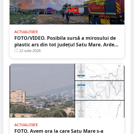
ACTUALITATE
FOTO/VIDEO. Posibila sursă a mirosului de
plastic ars din tot județul Satu Mare. Arde
un depozitul de deșeuri, la aproximativ 15
22 iulie 2026
kilometri de granița României
ACTUALITATE
FOTO. Avem ora la care Satu Mare s-a