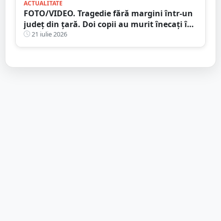
ACTUALITATE
FOTO/VIDEO. Tragedie fără margini într-un
județ din țară. Doi copii au murit înecați în
râu
21 iulie 2026