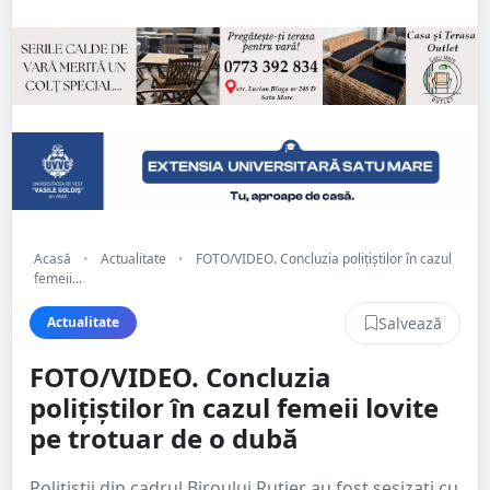
Acasă
•
Actualitate
•
FOTO/VIDEO. Concluzia polițiștilor în cazul
femeii...
Salvează
Actualitate
FOTO/VIDEO. Concluzia
polițiștilor în cazul femeii lovite
pe trotuar de o dubă
Polițiștii din cadrul Biroului Rutier au fost sesizați cu