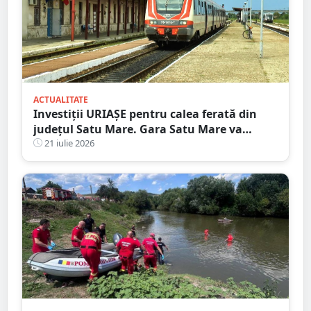
ACTUALITATE
Investiții URIAȘE pentru calea ferată din
județul Satu Mare. Gara Satu Mare va
beneficia de sisteme moderne de
21 iulie 2026
semnalizare