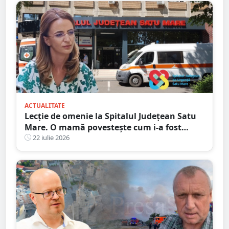
ACTUALITATE
Lecție de omenie la Spitalul Județean Satu
Mare. O mamă povestește cum i-a fost
salvată speranța
22 iulie 2026