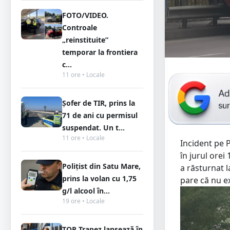
FOTO/VIDEO.
Controale
„reinstituite”
temporar la frontiera
c...
11 ore • Locale
Șofer de TIR, prins la
71 de ani cu permisul
suspendat. Un t...
11 ore • Locale
Incident pe 
în jurul orei
Polițist din Satu Mare,
a răsturnat l
prins la volan cu 1,75
pare că nu ex
g/l alcool în...
19 ore • Locale
TOP Trapez lansează în