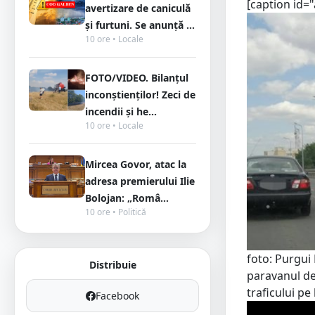
[caption id=
avertizare de caniculă
și furtuni. Se anunță ...
10 ore • Locale
FOTO/VIDEO. Bilanțul
inconștienților! Zeci de
incendii și he...
10 ore • Locale
Mircea Govor, atac la
adresa premierului Ilie
Bolojan: „Româ...
10 ore • Politică
foto: Purgui
Distribuie
paravanul de
traficului pe
Facebook