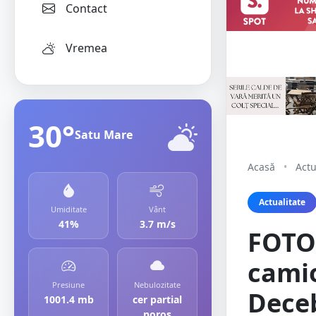
Contact
Vremea
30°
Satu Mare
Acasă
•
Actu
Actualitate
Umiditate
Vânt
41%
3.7 m/s
FOTO
camio
Presiune
Nebulozitate
Deceb
1001.4 mb
cer partial
noros