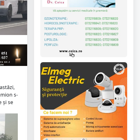
astăzi,
amion s-
 și se