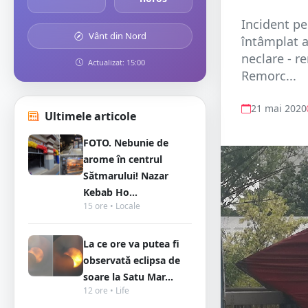
Incident pe
Vânt din Nord
întâmplat as
neclare - r
Actualizat: 15:00
Remorc...
21 mai 2020
Ultimele articole
FOTO. Nebunie de
arome în centrul
Sătmarului! Nazar
Kebab Ho...
15 ore • Locale
La ce ore va putea fi
observată eclipsa de
soare la Satu Mar...
12 ore • Life