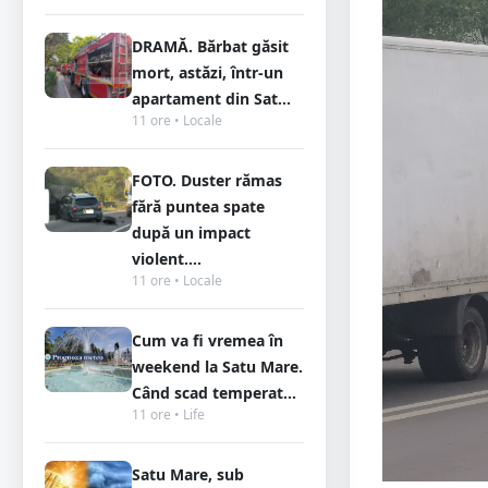
DRAMĂ. Bărbat găsit
mort, astăzi, într-un
apartament din Sat...
11 ore • Locale
FOTO. Duster rămas
fără puntea spate
după un impact
violent....
11 ore • Locale
Cum va fi vremea în
weekend la Satu Mare.
Când scad temperat...
11 ore • Life
Satu Mare, sub