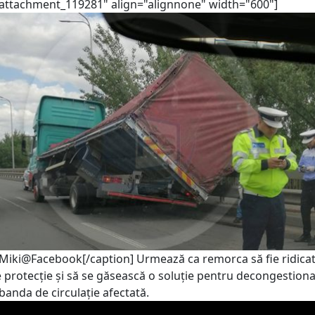
"attachment_119281" align="alignnone" width="600"]
 Miki@Facebook[/caption] Urmează ca remorca să fie ridica
 protecție și să se găsească o soluție pentru decongestion
 banda de circulație afectată.