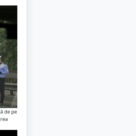
tă de pe
area