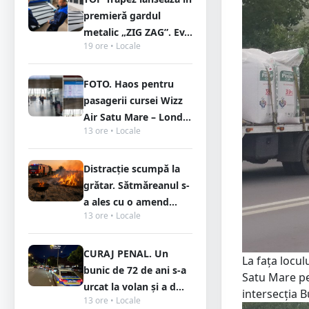
premieră gardul
metalic „ZIG ZAG”. Ev...
19 ore • Locale
FOTO. Haos pentru
pasagerii cursei Wizz
Air Satu Mare – Lond...
13 ore • Locale
Distracție scumpă la
grătar. Sătmăreanul s-
a ales cu o amend...
13 ore • Locale
CURAJ PENAL. Un
La fața locul
bunic de 72 de ani s-a
Satu Mare pe
urcat la volan și a d...
intersecția B
13 ore • Locale