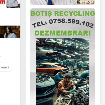
.
lvează