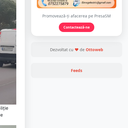
Promovează-ți afacerea pe PresaSM
Contactează-ne
Dezvoltat cu
❤
de
Ottoweb
Feeds
liție
re