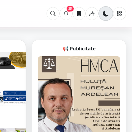
35
📢 Publicitate