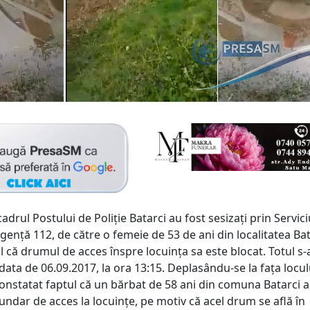
 cadrul Postului de Poliție Batarci au fost sesizați prin Servici
gență 112, de către o femeie de 53 de ani din localitatea Bat
 că drumul de acces înspre locuința sa este blocat. Totul s-
data de 06.09.2017, la ora 13:15. Deplasându-se la fața locul
 constatat faptul că un bărbat de 58 ani din comuna Batarci a
ndar de acces la locuințe, pe motiv că acel drum se află în