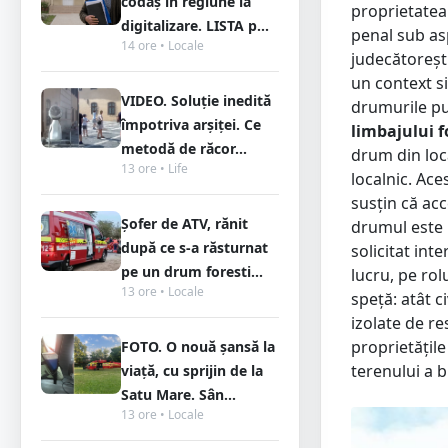
codaș în regiune la
proprietatea 
digitalizare. LISTA p...
penal sub asp
14 ore • Locale
judecătorești
un context si
VIDEO. Soluție inedită
drumurile pu
împotriva arșiței. Ce
limbajului fo
metodă de răcor...
drum din loca
13 ore • Life
localnic. Ace
susțin că acc
Șofer de ATV, rănit
drumul este u
după ce s-a răsturnat
solicitat int
pe un drum foresti...
lucru, pe ro
13 ore • Locale
speță: atât c
izolate de re
proprietățile
FOTO. O nouă șansă la
terenului a b
viață, cu sprijin de la
Satu Mare. Sân...
13 ore • Locale