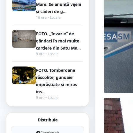
Mare. Se anunță vijelii
și căderi de g...
10 ore • Locale
FOTO. „Invazie” de
gândaci în mai multe
cartiere din Satu Ma...
9 ore • Locale
FOTO. Tomberoane
răscolite, gunoaie
împrăștiate și miros
ins...
9 ore • Locale
Distribuie
Facebook