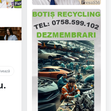
lvează
u.