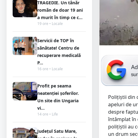
TRAGEDIE. Un tânăr
român de doar 19 ani
a murit în timp ce c...
19 ore • Locale
Servicii de TOP în
sănătate! Centru de
recuperare medicală
P...
16 ore • Locale
Profit pe seama
neatenției șoferilor.
Polițiștii din
Un site din Ungaria
apeluri de ur
vi...
despre faptul
14 ore • Life
întâmplat în 
polițiștii au
Județul Satu Mare,
un drum secu