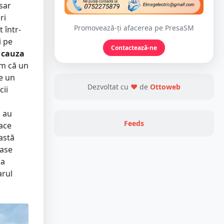
osar
ri
Promovează-ți afacerea pe PresaSM
 într-
i pe
Contactează-ne
n cauza
im că un
re un
Dezvoltat cu
❤
de
Ottoweb
cii
i au
Feeds
face
astă
case
la
arul