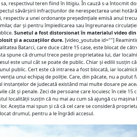
sa, respectivul teren fiind în litigiu. În cauză s-a întocmit d
ectul săvârșirii infracțiunilor de nerespectarea unei hotărâ
, respectiv a unei ordonanțe președințiale emisă anul trecut
milar, dar și pentru împiedicarea sau îngreunarea circulație
blice.
Sunetul a fost distorsionat în materialul video di
losit și a acuzațiilor dure.
[video_youtube id=""] Reamint
litatea Batarci, care duce către 15 case, este blocat de căt
sta spune că drumul trece peste proprietatea lui, dar localni
esul este unul cât se poate de public. Chiar și edilii susțin că
nul public. Cert este că intrarea a fost blocată, iar localnici
ervenția unui echipaj de poliție. Care, din păcate, nu a putut 
lul instanțelor de judecată existând mai multe dosare pe ace
ivile cât și penale. Zeci de persoane care locuiesc în cele 15 
stul localității susțin că nu mai au cum să ajungă cu mașina 
 lor. Aceștia mai spun și că că cel care se consideră propriet
locat drumul, pentru a le îngrădi accesul.