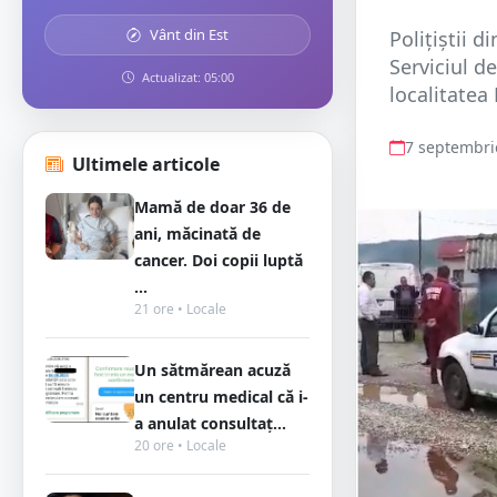
Vânt din Est
Polițiștii d
Serviciul d
Actualizat: 05:00
localitatea
7 septembri
Ultimele articole
Mamă de doar 36 de
ani, măcinată de
cancer. Doi copii luptă
...
21 ore • Locale
Un sătmărean acuză
un centru medical că i-
a anulat consultaț...
20 ore • Locale