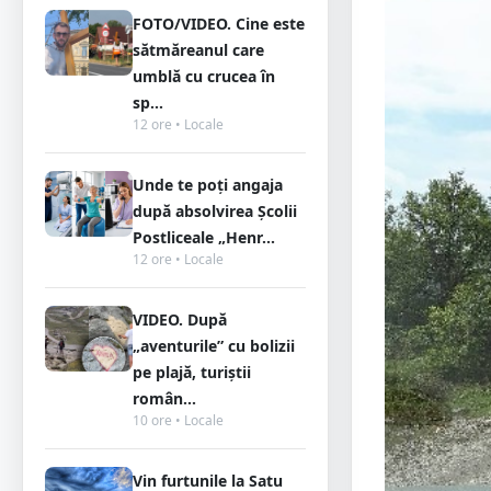
FOTO/VIDEO. Cine este
sătmăreanul care
umblă cu crucea în
sp...
12 ore • Locale
Unde te poți angaja
după absolvirea Școlii
Postliceale „Henr...
12 ore • Locale
VIDEO. După
„aventurile” cu bolizii
pe plajă, turiștii
român...
10 ore • Locale
Vin furtunile la Satu