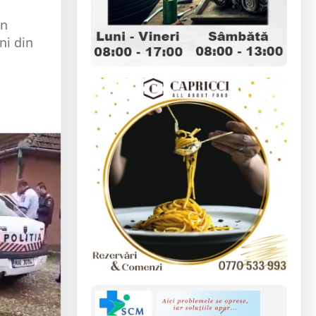
in
ni din