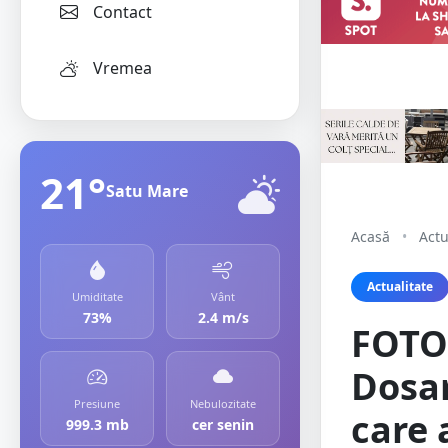
Contact
Vremea
21°
Satu Mare
Acasă
•
Actu
Actualitate
Umiditate
Vânt
73%
2.4 m/s
FOTO
Dosar
Presiune
Nebulozitate
care 
999.3 mb
cer senin