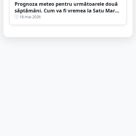
Prognoza meteo pentru următoarele două
săptămâni. Cum va fi vremea la Satu Mare.
Ce vești sunt pentru Zilele Orașului
18 mai 2026