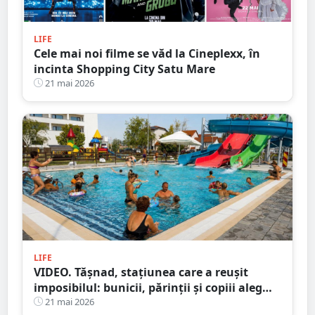
LIFE
Cele mai noi filme se văd la Cineplexx, în
incinta Shopping City Satu Mare
21 mai 2026
LIFE
VIDEO. Tășnad, stațiunea care a reușit
imposibilul: bunicii, părinții și copiii aleg
aceeași destinație
21 mai 2026