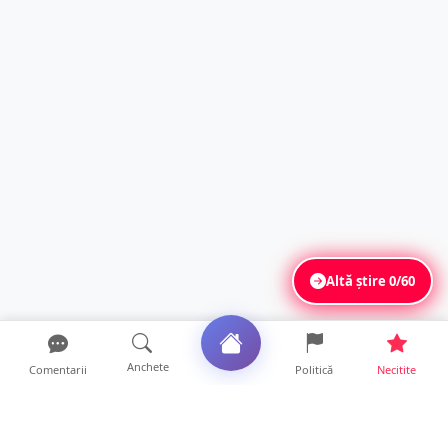
Altă știre
0/60
Anchete
Comentarii
Politică
Necitite
Ultimele articole