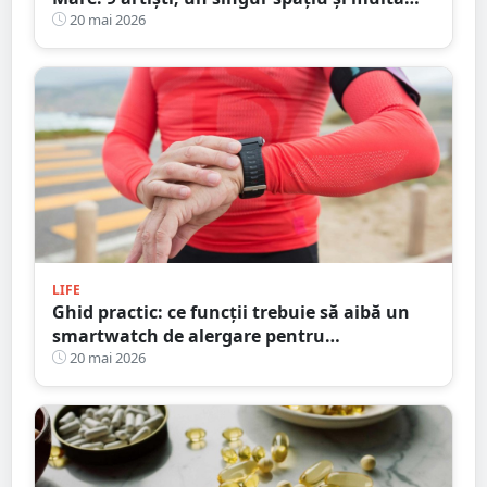
creativitate
20 mai 2026
LIFE
Ghid practic: ce funcții trebuie să aibă un
smartwatch de alergare pentru
antrenamente de fitness complete
20 mai 2026