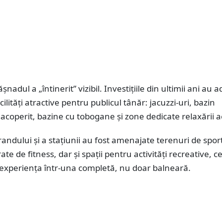
ășnadul a „întinerit” vizibil. Investițiile din ultimii ani au a
ilități atractive pentru publicul tânăr: jacuzzi-uri, bazin
acoperit, bazine cu tobogane și zone dedicate relaxării a
trandului și a stațiunii au fost amenajate terenuri de spor
te de fitness, dar și spații pentru activități recreative, c
experiența într-una completă, nu doar balneară.