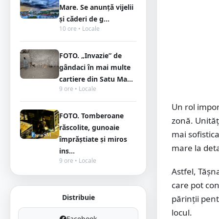
Mare. Se anunță vijelii
și căderi de g...
10 ore • Locale
FOTO. „Invazie” de
gândaci în mai multe
cartiere din Satu Ma...
9 ore • Locale
Un rol impor
FOTO. Tomberoane
zonă. Unităț
răscolite, gunoaie
mai sofistica
împrăștiate și miros
mare la detal
ins...
9 ore • Locale
Astfel, Tășn
care pot con
Distribuie
părinții pent
locul.
Facebook