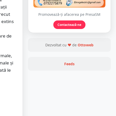
ații
trecut
Promovează-ți afacerea pe PresaSM
 extins
Contactează-ne
e
are de
Dezvoltat cu
❤
de
Ottoweb
rmale,
male și
Feeds
ată le