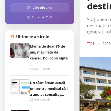
desti
Vânt din Vest
Actualizat: 02:00
Stațiunea t
destinații 
generații d
Ultimele articole
21 mai 2026
Mamă de doar 36 de
ani, măcinată de
cancer. Doi copii luptă
...
21 ore • Locale
Un sătmărean acuză
un centru medical că i-
a anulat consultaț...
20 ore • Locale