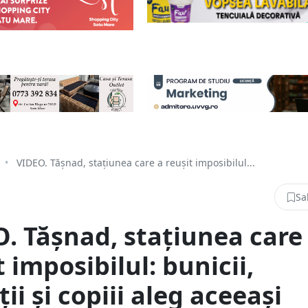
•
VIDEO. Tășnad, stațiunea care a reușit imposibilul...
Sa
. Tășnad, stațiunea care
t imposibilul: bunicii,
ții și copiii aleg aceeași