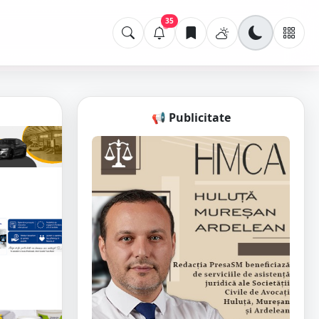
35
📢 Publicitate