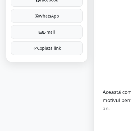
WhatsApp
E-mail
Copiază link
Această comb
motivul pent
an.