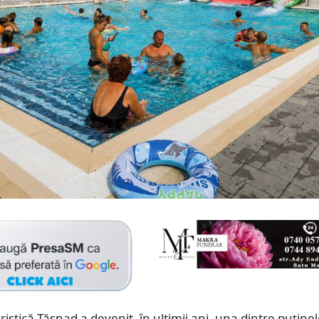
ristică Tășnad a devenit, în ultimii ani, una dintre puține