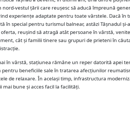
in nord-vestul țării care reușesc să aducă împreună gener
erind experiențe adaptate pentru toate vârstele. Dacă în 
ă în special pentru turismul balnear, astăzi Tășnadul și-a
 oferta, reușind să atragă atât persoane în vârstă, venit
ment, cât și familii tinere sau grupuri de prieteni în căut
istracție.
ai în vârstă, stațiunea rămâne un reper datorită apei te
pentru beneficiile sale în tratarea afecțiunilor reumatis
ele de relaxare. În același timp, infrastructura moderniz
i mai bune și acces facil la facilități.