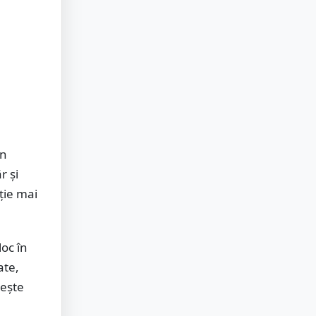
in
r și
nție mai
loc în
ate,
sește