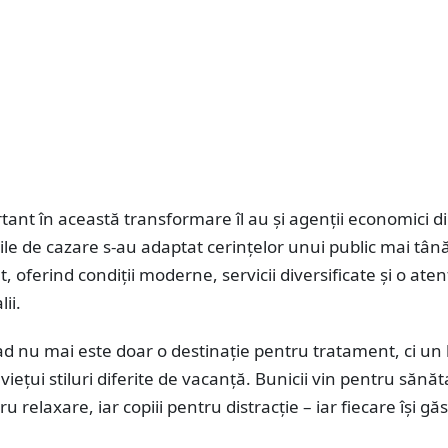
tant în această transformare îl au și agenții economici d
ile de cazare s-au adaptat cerințelor unui public mai tână
t, oferind condiții moderne, servicii diversificate și o ate
ii.
ad nu mai este doar o destinație pentru tratament, ci un 
viețui stiluri diferite de vacanță. Bunicii vin pentru sănăt
ru relaxare, iar copiii pentru distracție – iar fiecare își gă