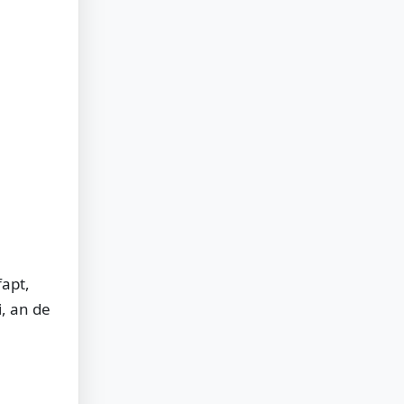
fapt,
i, an de