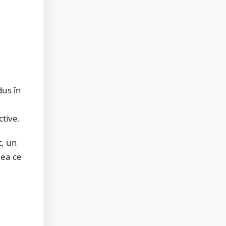
dus în
ctive.
t, un
eea ce