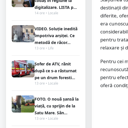
codaș în regiune la
destinații d
digitalizare. LISTA p...
14 ore • Locale
diferite, of
era cunoscut
VIDEO. Soluție inedită
considerabil
împotriva arșiței. Ce
pentru trata
metodă de răcor...
relaxare și d
13 ore • Life
Pentru cei m
Șofer de ATV, rănit
recunoscută 
după ce s-a răsturnat
pentru efect
pe un drum foresti...
13 ore • Locale
oferă condiți
FOTO. O nouă șansă la
viață, cu sprijin de la
Satu Mare. Sân...
13 ore • Locale