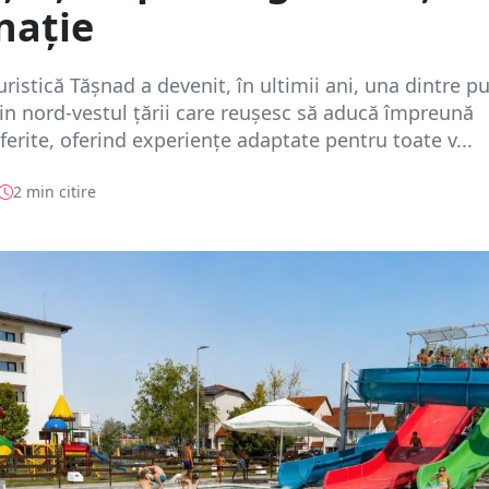
nație
uristică Tășnad a devenit, în ultimii ani, una dintre p
din nord-vestul țării care reușesc să aducă împreună
iferite, oferind experiențe adaptate pentru toate v...
2 min citire