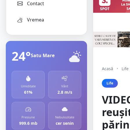
Contact
Vremea
24°
Satu Mare
Acasă
•
Life
Life
Umiditate
Vânt
61%
2.8 m/s
VIDEO
reuși
Presiune
Nebulozitate
părin
999.6 mb
cer senin