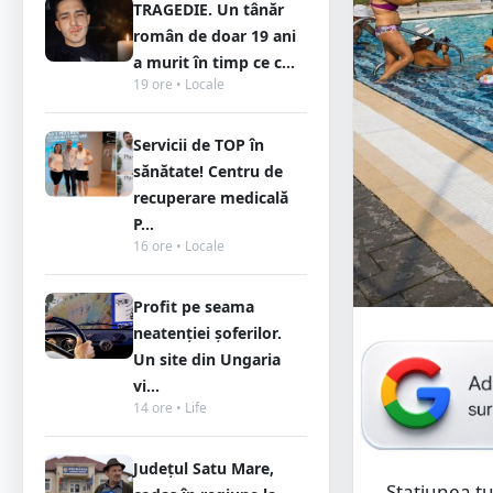
TRAGEDIE. Un tânăr
român de doar 19 ani
a murit în timp ce c...
19 ore • Locale
Servicii de TOP în
sănătate! Centru de
recuperare medicală
P...
16 ore • Locale
Profit pe seama
neatenției șoferilor.
Un site din Ungaria
vi...
14 ore • Life
Județul Satu Mare,
Stațiunea tu