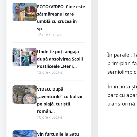
FOTO/VIDEO. Cine este
sătmăreanul care
umblă cu crucea în
sp...
12 ore • Locale
Unde te poți angaja
În paralel, T
după absolvirea Școlii
prim-plan fac
Postliceale „Henr...
semiolimpic 
12 ore • Locale
În incinta ș
VIDEO. După
parc cu apara
„aventurile” cu bolizii
transformă 
pe plajă, turiștii
român...
10 ore • Locale
Vin furtunile la Satu