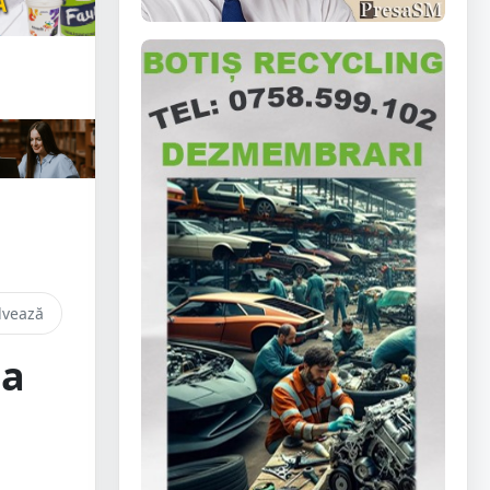
lvează
 a