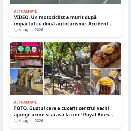
ACTUALITATE
VIDEO. Un motociclist a murit după
impactul cu două autoturisme. Accident
cumplit în județul vecin
4 august 2026
ACTUALITATE
FOTO. Gustul care a cucerit centrul vechi
ajunge acum și acasă la tine! Royal Bites
(fosta Zahana) livrează la domiciliu
4 august 2026