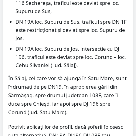
116 Sechereșa, traficul este deviat spre loc.
Supuru de Sus,
DN 19A loc. Supuru de Sus, traficul spre DN 1F
este restricționat și deviat spre loc. Supuru de
Jos.
DN 19A loc. Supuru de Jos, intersecție cu DJ
196, traficul este deviat spre loc. Corund – loc.
Cehu Silvaniei ( jud. Sălaj).
În Sălaj, cei care vor să ajungă în Satu Mare, sunt
îndrumați de pe DN19, în apropierea gării din
Sărmășag, spre drumul județean 108F, care îi
duce spre Chieșd, iar apoi spre DJ 196 spre
Corund (jud. Satu Mare).
Potrivit aplicațiilor de profil, dacă șoferii folosesc
ruta alternativă, DN19A-DJ196-DJ108F sau