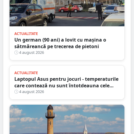
ACTUALITATE
Un german (90 ani) a lovit cu mașina o
sătmăreancă pe trecerea de pietoni
4 august 2026
ACTUALITATE
Laptopul Asus pentru jocuri - temperaturile
care contează nu sunt întotdeauna cele
mai mari
4 august 2026