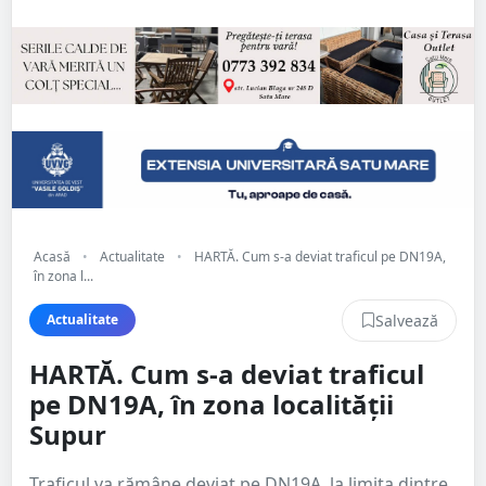
Acasă
•
Actualitate
•
HARTĂ. Cum s-a deviat traficul pe DN19A,
în zona l...
Salvează
Actualitate
HARTĂ. Cum s-a deviat traficul
pe DN19A, în zona localității
Supur
Traficul va rămâne deviat pe DN19A, la limita dintre