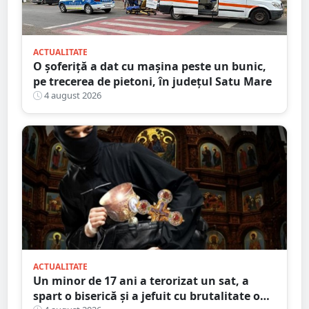
ACTUALITATE
O șoferiță a dat cu mașina peste un bunic,
pe trecerea de pietoni, în județul Satu Mare
4 august 2026
ACTUALITATE
Un minor de 17 ani a terorizat un sat, a
spart o biserică și a jefuit cu brutalitate o