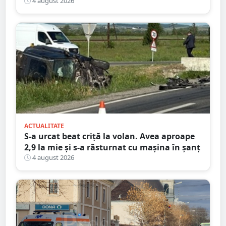
bătrână de 80 de ani
4 august 2026
ACTUALITATE
S-a urcat beat criță la volan. Avea aproape
2,9 la mie și s-a răsturnat cu mașina în șanț
4 august 2026