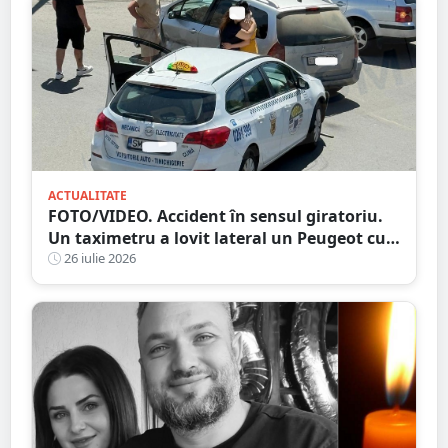
ACTUALITATE
FOTO/VIDEO. Accident în sensul giratoriu.
Un taximetru a lovit lateral un Peugeot cu
numere străine. Eternele parlamentări în
26 iulie 2026
mijlocul intersecției