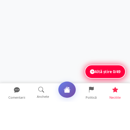
Altă știre
0/49
Anchete
Comentarii
Politică
Necitite
Ultimele articole
Mamă de doar 36 de ani, măcinată de