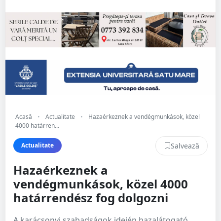
Acasă
•
Actualitate
•
Hazaérkeznek a vendégmunkások, közel
4000 határren...
Salvează
Actualitate
Hazaérkeznek a
vendégmunkások, közel 4000
határrendész fog dolgozni
A karácsonyi szabadságok idején hazalátogató,