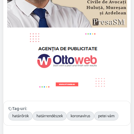
Tag-uri:
határőrök
határrendészek
koronavírus
petei vám