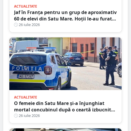
ACTUALITATE
Jaf în Franța pentru un grup de aproximativ
60 de elevi din Satu Mare. Hoții le-au furat
bagajele, actele și banii după ce autocarul a
26 iulie 2026
fost lăsat nesupravegheat
ACTUALITATE
O femeie din Satu Mare și-a înjunghiat
mortal concubinul după o ceartă izbucnită
pe fondul geloziei și al alcoolului
26 iulie 2026