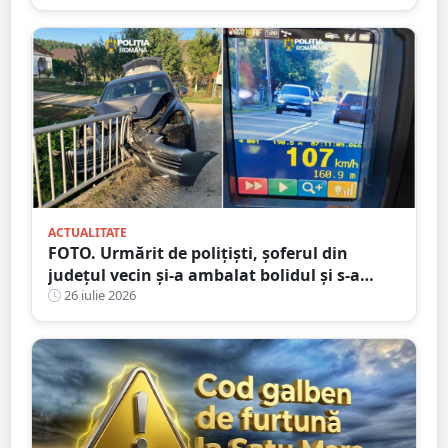
ACTUALITATE
FOTO. Urmărit de polițiști, șoferul din
județul vecin și-a ambalat bolidul și s-a
oprit într-un cap de pod. Apoi a luat-o la
26 iulie 2026
fugă