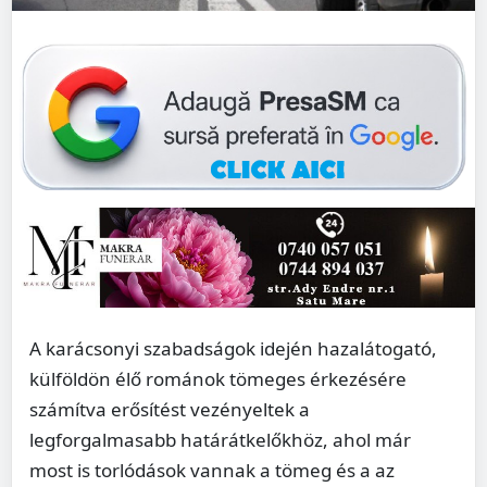
A karácsonyi szabadságok idején hazalátogató,
külföldön élő románok tömeges érkezésére
számítva erősítést vezényeltek a
legforgalmasabb határátkelőkhöz, ahol már
most is torlódások vannak a tömeg és a az