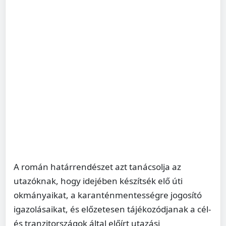
A román határrendészet azt tanácsolja az
utazóknak, hogy idejében készítsék elő úti
okmányaikat, a karanténmentességre jogosító
igazolásaikat, és előzetesen tájékozódjanak a cél-
és tranzitországok által előírt utazási