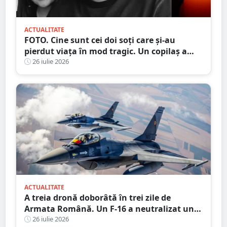
ACTUALITATE
FOTO. Cine sunt cei doi soți care și-au
pierdut viața în mod tragic. Un copilaș a
rămas orfan. Au căzut de pe motocicletă, în
26 iulie 2026
județul vecin
ACTUALITATE
A treia dronă doborâtă în trei zile de
Armata Română. Un F-16 a neutralizat un
aparat fără pilot deasupra Mării Negre
26 iulie 2026