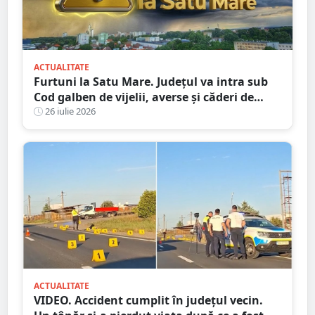
ACTUALITATE
Furtuni la Satu Mare. Județul va intra sub
Cod galben de vijelii, averse și căderi de
grindină
26 iulie 2026
ACTUALITATE
VIDEO. Accident cumplit în județul vecin.