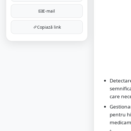
E-mail
Copiază link
Detectare
semnifica
care nece
Gestiona
pentru hi
medicame