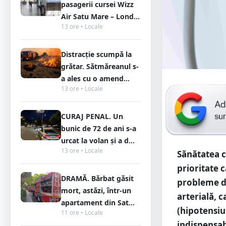
pasagerii cursei Wizz
Air Satu Mare – Lond...
13 ore • Locale
Distracție scumpă la
grătar. Sătmăreanul s-
a ales cu o amend...
13 ore • Locale
CURAJ PENAL. Un
bunic de 72 de ani s-a
urcat la volan și a d...
13 ore • Locale
Sănătatea ce
prioritate 
DRAMĂ. Bărbat găsit
probleme de
mort, astăzi, într-un
arterială, 
apartament din Sat...
(hipotensiu
11 ore • Locale
indispensab