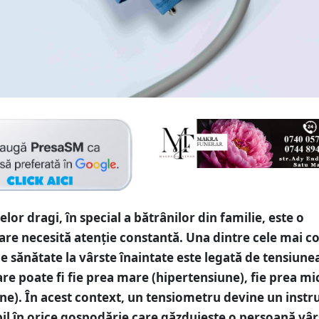
lor dragi, în special a bătrânilor din familie, este o
care necesită atenție constantă. Una dintre cele mai 
 sănătate la vârste înaintate este legată de tensiune
care poate fi fie prea mare (hipertensiune), fie prea mi
ne). În acest context, un tensiometru devine un inst
il în orice gospodărie care găzduiește o persoană vâr