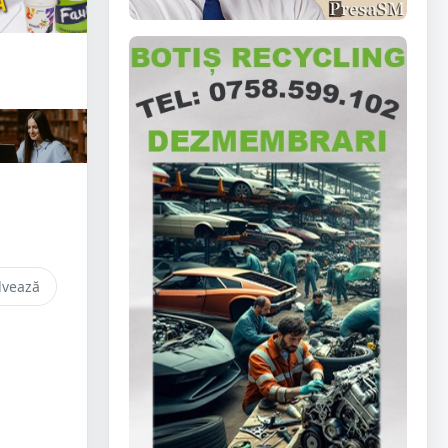
lvează