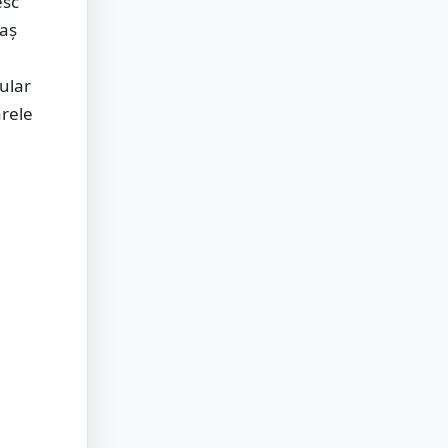
esc
gaș
cular
rele