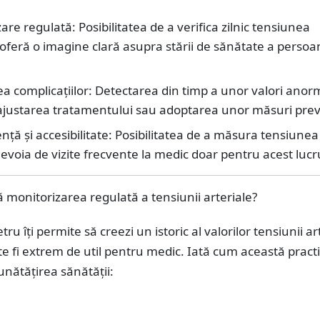
are regulată: Posibilitatea de a verifica zilnic tensiunea
 oferă o imagine clară asupra stării de sănătate a persoa
a complicațiilor: Detectarea din timp a unor valori anor
ajustarea tratamentului sau adoptarea unor măsuri prev
ță și accesibilitate: Posibilitatea de a măsura tensiune
evoia de vizite frecvente la medic doar pentru acest lucr
 monitorizarea regulată a tensiunii arteriale?
u îți permite să creezi un istoric al valorilor tensiunii ar
e fi extrem de util pentru medic. Iată cum această pract
unătățirea sănătății: