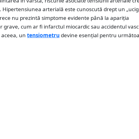
intarea în vârstă, riscurile asociate tensiunii arteriale cr
. Hipertensiunea arterială este cunoscută drept un „uci
arece nu prezintă simptome evidente până la apariția
or grave, cum ar fi infarctul miocardic sau accidentul vas
e aceea, un
tensiometru
devine esențial pentru următoa