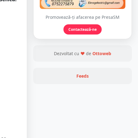
Promovează-ți afacerea pe PresaSM
Contactează-ne
Dezvoltat cu
❤
de
Ottoweb
Feeds