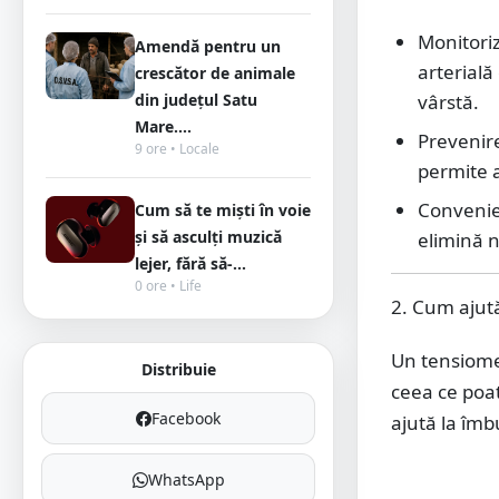
Monitoriz
Amendă pentru un
arterială
crescător de animale
din județul Satu
vârstă.
Mare....
Prevenire
9 ore • Locale
permite 
Convenien
Cum să te miști în voie
și să asculți muzică
elimină n
lejer, fără să-...
0 ore • Life
2. Cum ajută
Un tensiometr
Distribuie
ceea ce poat
Facebook
ajută la îmb
WhatsApp