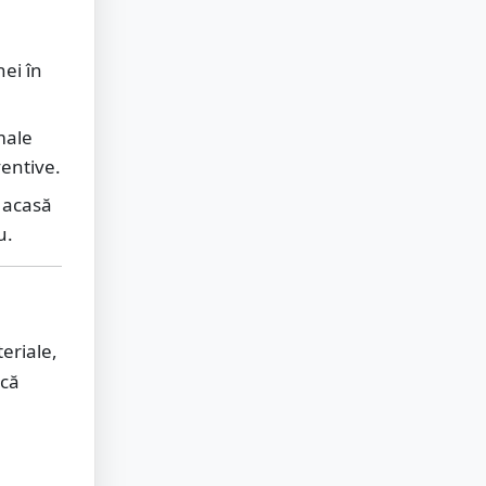
nei în
male
entive.
a acasă
u.
teriale,
ică