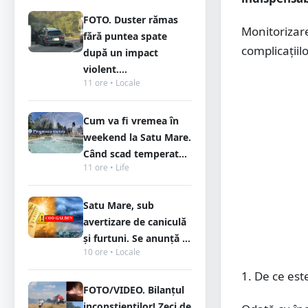
FOTO. Duster rămas
Monitorizare
fără puntea spate
complicațiil
după un impact
violent....
11 ore • Locale
Cum va fi vremea în
weekend la Satu Mare.
Când scad temperat...
11 ore • Life
Satu Mare, sub
avertizare de caniculă
și furtuni. Se anunță ...
10 ore • Locale
1. De ce est
FOTO/VIDEO. Bilanțul
inconștienților! Zeci de