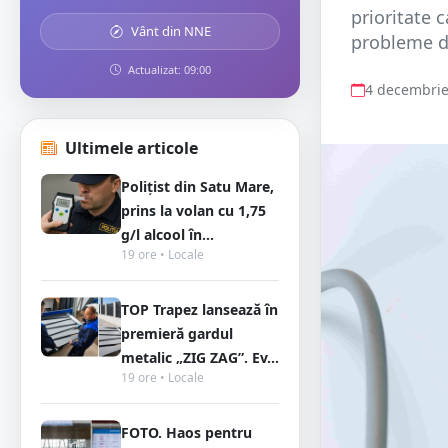
prioritate 
Vânt din NNE
probleme de
Actualizat: 09:00
4 decembrie
Ultimele articole
Polițist din Satu Mare,
prins la volan cu 1,75
g/l alcool în...
19 ore • Locale
TOP Trapez lansează în
premieră gardul
metalic „ZIG ZAG”. Ev...
19 ore • Locale
FOTO. Haos pentru