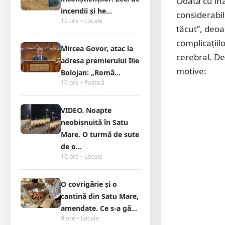
Odată cu îna
incendii și he...
considerabil
10 ore • Locale
tăcut”, deo
complicațiil
Mircea Govor, atac la
cerebral. D
adresa premierului Ilie
motive:
Bolojan: „Româ...
10 ore • Politică
VIDEO. Noapte
neobișnuită în Satu
Mare. O turmă de sute
de o...
10 ore • Locale
O covrigărie și o
cantină din Satu Mare,
amendate. Ce s-a gă...
9 ore • Locale