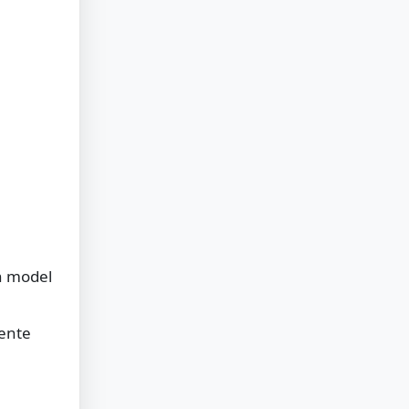
un model
mente