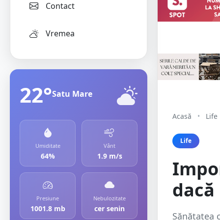
Contact
Vremea
22°
Satu Mare
Acasă
•
Life
Life
Umiditate
Vânt
64%
1.9 m/s
Impo
dacă 
Presiune
Nebulozitate
1001.8 mb
cer senin
Sănătatea ce