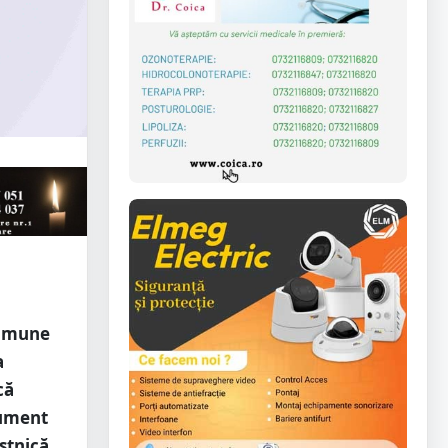
comune
a
că
rument
stnică.