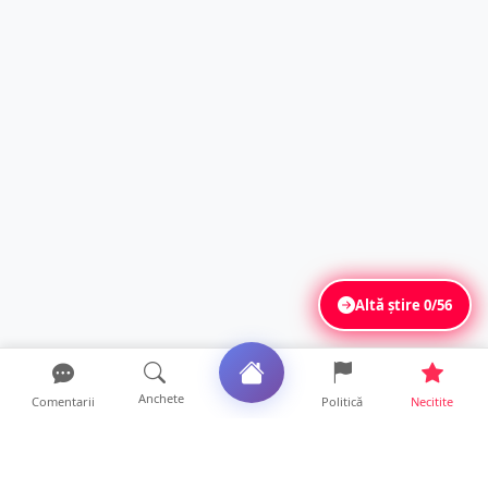
Altă știre
0/56
Anchete
Comentarii
Politică
Necitite
Ultimele articole