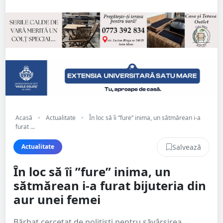
Acasă
•
Actualitate
•
În loc să îi ”fure” inima, un sătmărean i-a
furat ...
Salvează
Actualitate
În loc să îi ”fure” inima, un
sătmărean i-a furat bijuteria din
aur unei femei
Bărbat cercetat de polițiști pentru săvârșirea