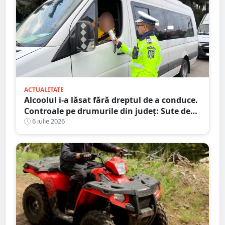
ACTUALITATE
Alcoolul i-a lăsat fără dreptul de a conduce.
Controale pe drumurile din județ: Sute de
amenzi și zeci de șoferi lăsați fără permise
6 iulie 2026