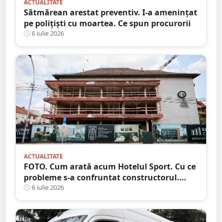
ACTUALITATE
Sătmărean arestat preventiv. I-a amenințat
pe polițiști cu moartea. Ce spun procurorii
6 iulie 2026
ACTUALITATE
FOTO. Cum arată acum Hotelul Sport. Cu ce
probleme s-a confruntat constructorul.
Care e stadiul lucrărilor
6 iulie 2026