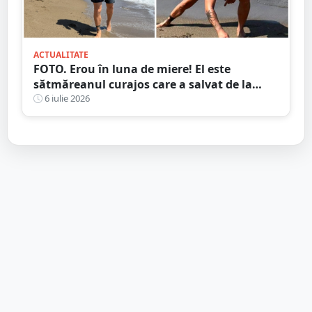
ACTUALITATE
FOTO. Erou în luna de miere! El este
sătmăreanul curajos care a salvat de la
moarte o turistă în Creta
6 iulie 2026