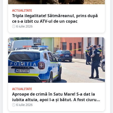
ACTUALITATE
Tripla ilegalitate! Sătmăreanul, prins după
ce s-a izbit cu ATV-ul de un copac
6 iulie 2026
ACTUALITATE
Aproape de crimă în Satu Mare! S-a dat la
iubita altuia, apoi l-a și bătut. A fost ciuruit
cu cuțitul
6 iulie 2026