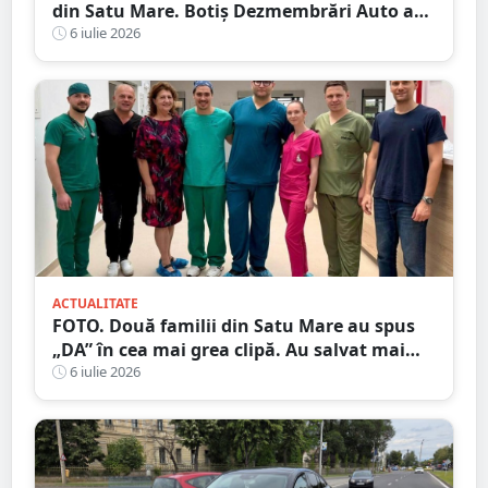
din Satu Mare. Botiș Dezmembrări Auto a
inaugurat noul centru
6 iulie 2026
ACTUALITATE
FOTO. Două familii din Satu Mare au spus
„DA” în cea mai grea clipă. Au salvat mai
mulți pacienți
6 iulie 2026