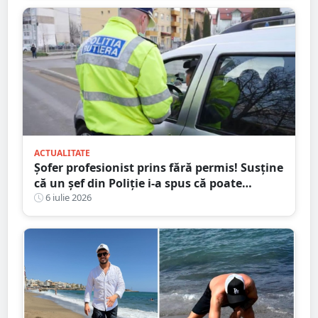
ACTUALITATE
Șofer profesionist prins fără permis! Susține
că un șef din Poliție i-a spus că poate
conduce
6 iulie 2026