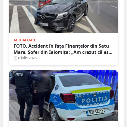
ACTUALITATE
FOTO. Accident în fața Finanțelor din Satu
Mare. Șofer din Ialomița: „Am crezut că este
sens giratoriu”
6 iulie 2026