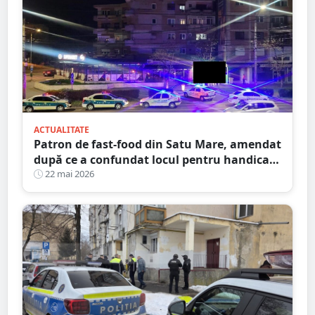
ACTUALITATE
Patron de fast-food din Satu Mare, amendat
după ce a confundat locul pentru handicap
cu parcarea personală
22 mai 2026