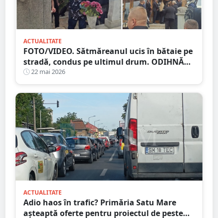
ACTUALITATE
FOTO/VIDEO. Sătmăreanul ucis în bătaie pe
stradă, condus pe ultimul drum. ODIHNĂ
VEȘNICĂ!
22 mai 2026
ACTUALITATE
Adio haos în trafic? Primăria Satu Mare
așteaptă oferte pentru proiectul de peste