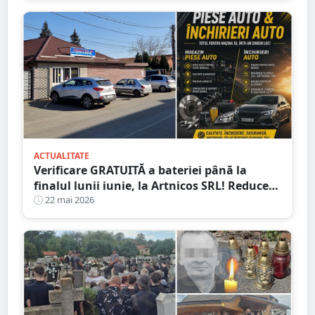
ACTUALITATE
Verificare GRATUITĂ a bateriei până la
finalul lunii iunie, la Artnicos SRL! Reducere
de 50% la verificarea sistemului de
22 mai 2026
climatizare