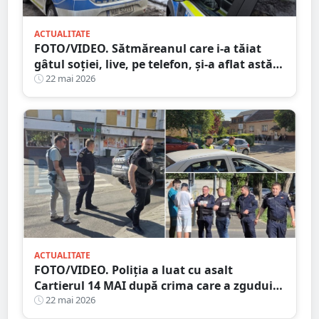
ACTUALITATE
FOTO/VIDEO. Sătmăreanul care i-a tăiat
gâtul soției, live, pe telefon, și-a aflat astăzi
PEDEAPSA
22 mai 2026
ACTUALITATE
FOTO/VIDEO. Poliția a luat cu asalt
Cartierul 14 MAI după crima care a zguduit
Satu Mare
22 mai 2026