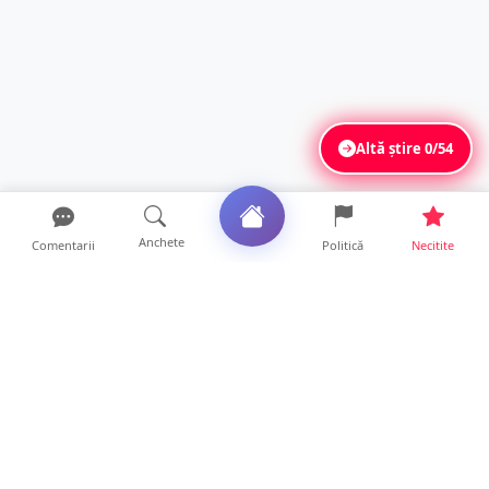
Altă știre
0/54
Anchete
Comentarii
Politică
Necitite
Ultimele articole
VIDEO. Soluție inedită împotriva arșiței. Ce
metodă de răcor...
13 ore • Life
Șofer de ATV, rănit după ce s-a răsturnat pe