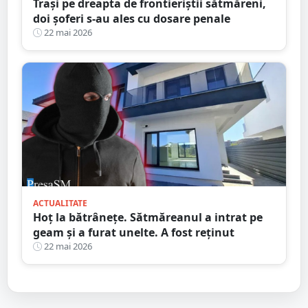
Trași pe dreapta de frontieriștii sătmăreni,
doi șoferi s-au ales cu dosare penale
22 mai 2026
ACTUALITATE
Hoț la bătrânețe. Sătmăreanul a intrat pe
geam și a furat unelte. A fost reținut
22 mai 2026