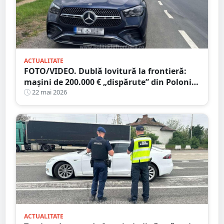
ACTUALITATE
FOTO/VIDEO. Dublă lovitură la frontieră:
mașini de 200.000 € „dispărute” din Polonia,
găsite lângă Satu Mare
22 mai 2026
ACTUALITATE