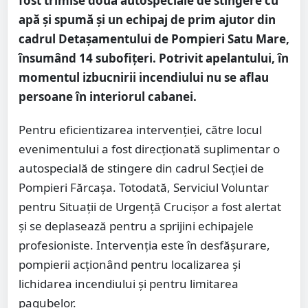
fost trimise două autospeciale de stingere cu
apă și spumă și un echipaj de prim ajutor din
cadrul Detașamentului de Pompieri Satu Mare,
însumând 14 subofițeri. Potrivit apelantului, în
momentul izbucnirii incendiului nu se aflau
persoane în interiorul cabanei.
Pentru eficientizarea intervenției, către locul
evenimentului a fost direcționată suplimentar o
autospecială de stingere din cadrul Secției de
Pompieri Fărcașa. Totodată, Serviciul Voluntar
pentru Situații de Urgență Crucișor a fost alertat
și se deplasează pentru a sprijini echipajele
profesioniste. Intervenția este în desfășurare,
pompierii acționând pentru localizarea și
lichidarea incendiului și pentru limitarea
pagubelor.