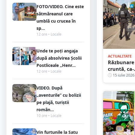
provocat u
accident
FOTO/VIDEO. Cine este
dimineața.
sătmăreanul care
Ce explicaț
umblă cu crucea în
le-a dat
sp...
judecătoril
12 ore • Locale
Unde te poți angaja
ACTUALITATE
după absolvirea Școlii
Răzbunare
Postliceale „Henr...
cruntă, ca-
12 ore • Locale
filmele cu
15 iulie 2026
mafioți, în
VIDEO. După
județul Sa
„aventurile” cu bolizii
Mare.
Victime
pe plajă, turiștii
lăsate
român...
inconștien
10 ore • Locale
pe stradă
Vin furtunile la Satu