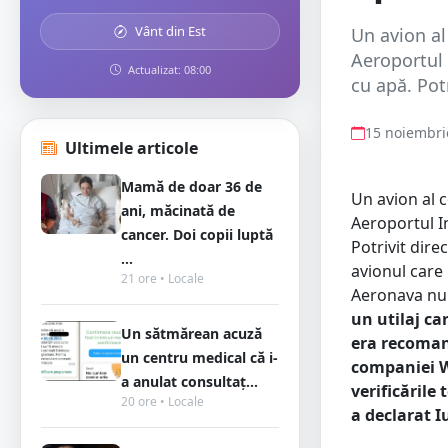
Vânt din Est
Un avion al
Aeroportul 
Actualizat: 08:00
cu apă. Potr
15 noiembri
Ultimele articole
Mamă de doar 36 de
Un avion al 
ani, măcinată de
Aeroportul In
cancer. Doi copii luptă
Potrivit dire
...
avionul care
21 ore • Locale
Aeronava nu 
un utilaj ca
Un sătmărean acuză
era recoman
un centru medical că i-
companiei Wi
a anulat consultaț...
verificările
20 ore • Locale
a declarat I