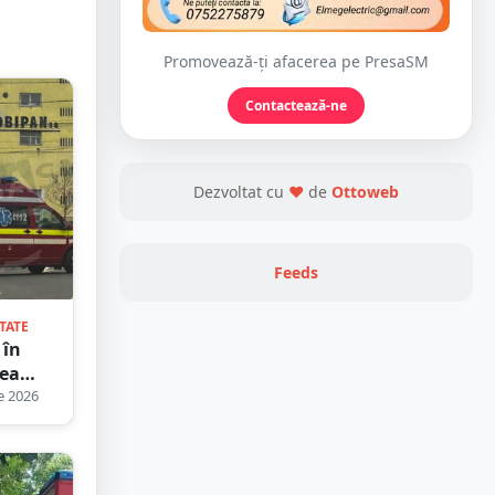
Promovează-ți afacerea pe PresaSM
Contactează-ne
Dezvoltat cu
❤
de
Ottoweb
Feeds
TATE
 în
ea
all de
e 2026
umul
lui.
nt de