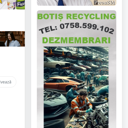
lvează