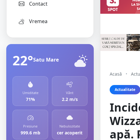
Contact
Vremea
22°
Satu Mare
Acasă
•
Actu
Actualitate
Umiditate
Vânt
71%
2.2 m/s
Incid
Wizza
Presiune
Nebulozitate
apă. 
999.6 mb
cer acoperit