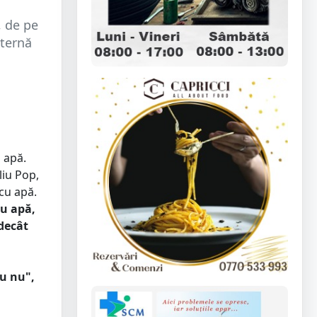
, de pe
sternă
u apă.
liu Pop,
cu apă.
u apă,
 decât
au nu",