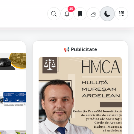
35
📢 Publicitate