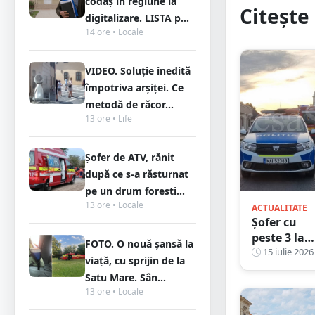
codaș în regiune la
Citește 
digitalizare. LISTA p...
14 ore • Locale
VIDEO. Soluție inedită
împotriva arșiței. Ce
metodă de răcor...
13 ore • Life
Șofer de ATV, rănit
după ce s-a răsturnat
pe un drum foresti...
13 ore • Locale
ACTUALITATE
Șofer cu
peste 3 la
FOTO. O nouă șansă la
mie
15 iulie 2026
viață, cu sprijin de la
alcoolemie
Satu Mare. Sân...
condamna
13 ore • Locale
după ce a