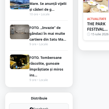
Mare. Se anunță vijelii
și căderi de g...
10 ore • Locale
ACTUALITATE
THE PARK
FOTO. „Invazie” de
FESTIVAL
gândaci în mai multe
transform
15 iulie 2026
cartiere din Satu Ma...
Careiul în
9 ore • Locale
capitala
distracției!
Trei zile de
FOTO. Tomberoane
concerte,
răscolite, gunoaie
petreceri și
împrăștiate și miros
atmosferă
ins...
de neuitat
9 ore • Locale
Distribuie
Facebook