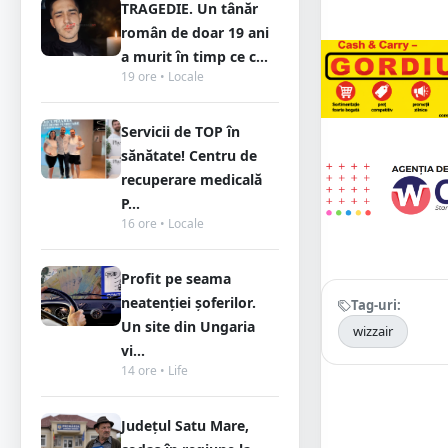
TRAGEDIE. Un tânăr
român de doar 19 ani
a murit în timp ce c...
19 ore • Locale
Servicii de TOP în
sănătate! Centru de
recuperare medicală
P...
16 ore • Locale
Profit pe seama
neatenției șoferilor.
Tag-uri:
Un site din Ungaria
wizzair
vi...
14 ore • Life
Județul Satu Mare,