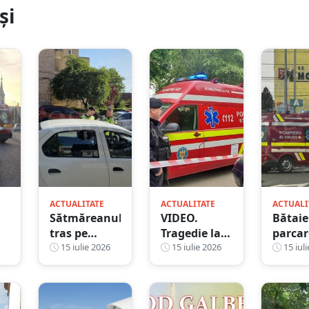
și
ACTUALITATE
ACTUALITATE
ACTUALI
Sătmăreanul
VIDEO.
Bătaie
tras pe
Tragedie la o
parcar
dreapta s-a
15 iulie 2026
fabrică de la
15 iulie 2026
unui m
15 iuli
,
ales cu
limita
pe Dr
t
dosar penal.
județului
Careiu
Amenzi de
Satu Mare.
Un age