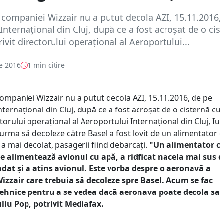
 companiei Wizzair nu a putut decola AZI, 15.11.2016
Internaţional din Cluj, după ce a fost acroşat de o ci
ivit directorului operaţional al Aeroportului...
e 2016
1 min citire
companiei Wizzair nu a putut decola AZI, 15.11.2016, de pe
ternaţional din Cluj, după ce a fost acroşat de o cisternă c
ctorului operaţional al Aeroportului Internaţional din Cluj, Iu
 urma să decoleze către Basel a fost lovit de un alimentator 
a mai decolat, pasagerii fiind debarcaţi.
"Un alimentator c
re alimentează avionul cu apă, a ridficat nacela mai sus
dat şi a atins avionul. Este vorba despre o aeronavă a
zzair care trebuia să decoleze spre Basel. Acum se fac
 tehnice pentru a se vedea dacă aeronava poate decola s
uliu Pop, potrivit Mediafax.