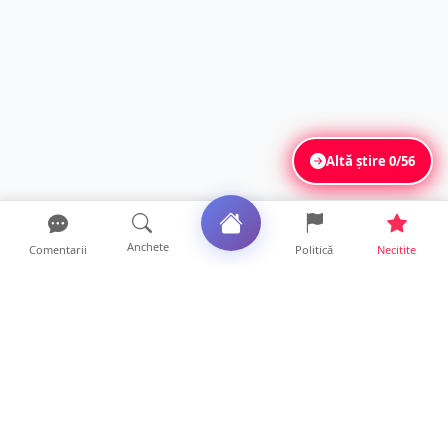
Altă știre
0/56
Anchete
Comentarii
Politică
Necitite
Ultimele articole
La ce ore va putea fi observată eclipsa de
soare la Satu Mar...
12 ore • Life