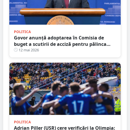
POLITICA
Govor anunță adoptarea în Comisia de
buget a scutirii de acciză pentru pălinca
făcută acasă: ”Protejăm tradițiile
12 mai 2026
românești”
POLITICA
Adrian Piller (USR) cere verificări la Olimpia: