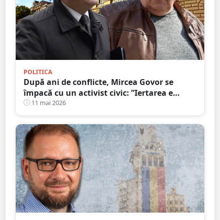
POLITICA
După ani de conflicte, Mircea Govor se
împacă cu un activist civic: ”Iertarea e
virtutea oamenilor puternici”
11 mai 2026