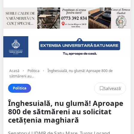
Acasă
•
Politica
•
Înghesuială, nu glumă! Aproape 800 de
sătmăreni au...
Salvează
Politica
Înghesuială, nu glumă! Aproape
800 de sătmăreni au solicitat
cetățenia maghiară
Senatorul UDMR de Satu Mare, Turos Lorand,