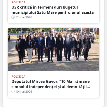
POLITICA
USR critică în termeni duri bugetul
municipiului Satu Mare pentru anul acesta
11 mai 2026
POLITICA
Deputatul Mircea Govor: ”10 Mai rămâne
simbolul independenței și al demnității
naționale”
10 mai 2026