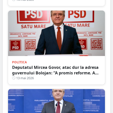
transforma suferința în speranță”
POLITICA
Deputatul Mircea Govor, atac dur la adresa
guvernului Bolojan: ”A promis reforme. A
livrat scumpiri, taxe și blocaj economic.
13 mai 2026
Românii plătesc prețul”