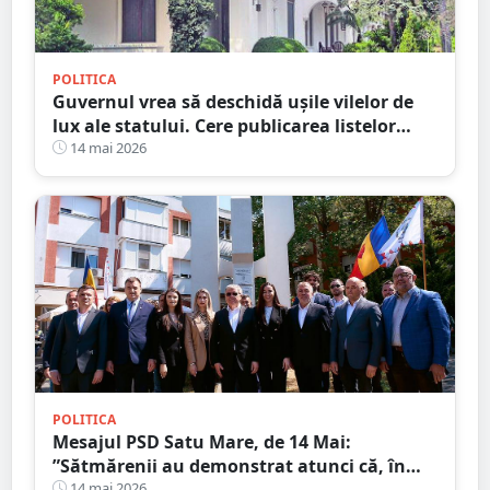
POLITICA
Guvernul vrea să deschidă ușile vilelor de
lux ale statului. Cere publicarea listelor
complete cu beneficiarii și imobilele de
14 mai 2026
protocol
POLITICA
Mesajul PSD Satu Mare, de 14 Mai:
”Sătmărenii au demonstrat atunci că, în
fața unei tragedii, solidaritatea poate
14 mai 2026