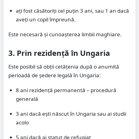
ați fost căsătoriți cel puțin 3 ani, sau 1 an dacă
aveți un copil împreună.
Este necesară și cunoașterea limbii maghiare.
3. Prin rezidență în Ungaria
Este posibil să obții cetățenia după o anumită
perioadă de ședere legală în Ungaria:
8 ani rezidență permanentă – procedură
generală
3 ani dacă ești născut în Ungaria sau ai studii
acolo
5 ani dacă ai statut de refugiat