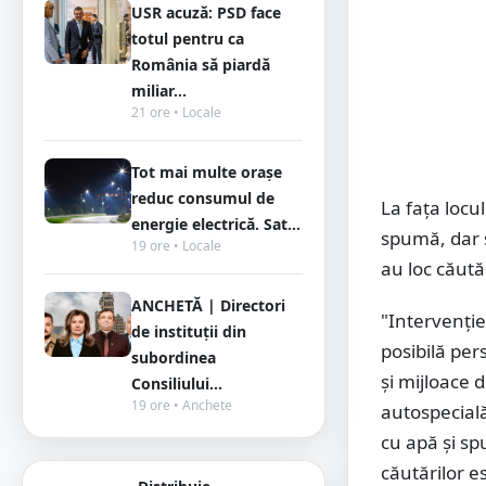
USR acuză: PSD face
totul pentru ca
România să piardă
miliar...
21 ore • Locale
Tot mai multe orașe
reduc consumul de
La fața locu
energie electrică. Sat...
spumă, dar ș
19 ore • Locale
au loc căută
ANCHETĂ | Directori
"Intervenție
de instituții din
posibilă per
subordinea
și mijloace
Consiliului...
19 ore • Anchete
autospecială
cu apă și sp
căutărilor es