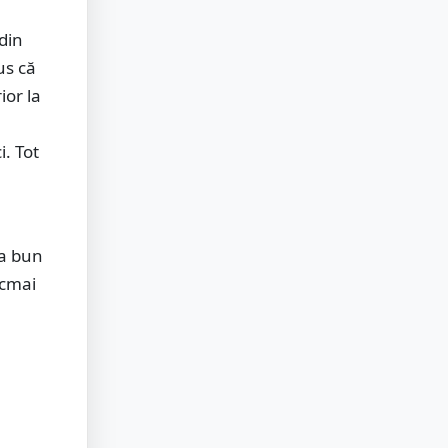
 din
us că
ior la
i. Tot
ra bun
ocmai