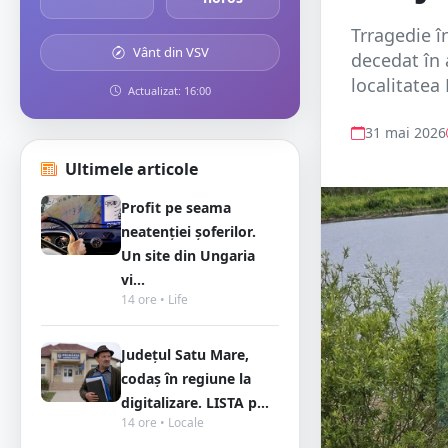
Trragedie î
Vânt din VSV
decedat în 
localitatea 
Actualizat: 16:00
31 mai 2026
Ultimele articole
Profit pe seama
neatenției șoferilor.
Un site din Ungaria
vi...
14 ore • Life
Județul Satu Mare,
codaș în regiune la
digitalizare. LISTA p...
14 ore • Locale