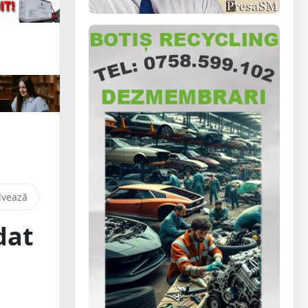
lvează
dat