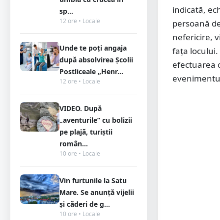
indicată, ec
sp...
12 ore • Locale
persoană de 
nefericire, 
Unde te poți angaja
fața locului
după absolvirea Școlii
efectuarea c
Postliceale „Henr...
evenimentul"
12 ore • Locale
VIDEO. După
„aventurile” cu bolizii
pe plajă, turiștii
român...
10 ore • Locale
Vin furtunile la Satu
Mare. Se anunță vijelii
și căderi de g...
10 ore • Locale