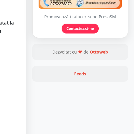
Promovează-ți afacerea pe PresaSM
atat la
Contactează-ne
u
Dezvoltat cu
❤
de
Ottoweb
Feeds