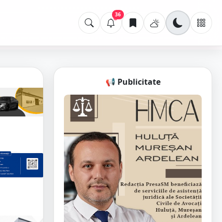
36
📢 Publicitate