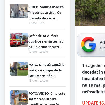
VIDEO. Soluție inedită
împotriva arșiței. Ce
metodă de răcor...
13 ore • Life
Șofer de ATV, rănit
după ce s-a răsturnat
pe un drum foresti...
13 ore • Locale
FOTO. O nouă șansă la
Trragedie î
viață, cu sprijin de la
decedat în 
Satu Mare. Sân...
localitatea 
13 ore • Locale
nu au mai p
neînsuflețit
FOTO/VIDEO. Cine este
sătmăreanul care
UPDATE 16
umblă cu crucea în