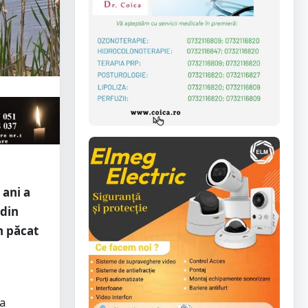
 ani a
 din
in păcat
na