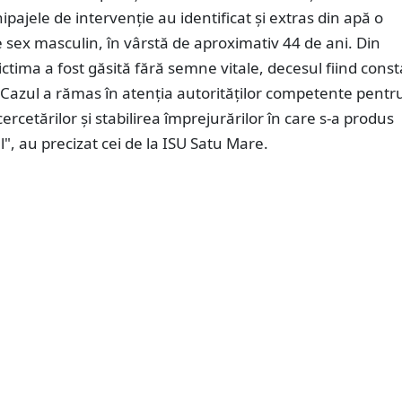
hipajele de intervenție au identificat și extras din apă o
sex masculin, în vârstă de aproximativ 44 de ani. Din
victima a fost găsită fără semne vitale, decesul fiind const
. Cazul a rămas în atenția autorităților competente pentr
ercetărilor și stabilirea împrejurărilor în care s-a produs
, au precizat cei de la ISU Satu Mare.