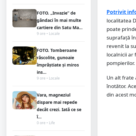
Potrivit in
FOTO. „Invazie” de
localitatea 
gândaci în mai multe
cartiere din Satu Ma...
poate prinde
9 ore • Locale
suprafață în
revenit la s
FOTO. Tomberoane
localnicii ar
răscolite, gunoaie
pompierilor
împrăștiate și miros
ins...
Un alt frate
9 ore • Locale
înotător. Ac
din acest mo
Vara, magneziul
dispare mai repede
decât crezi. Iată ce se
î...
0 ore • Life