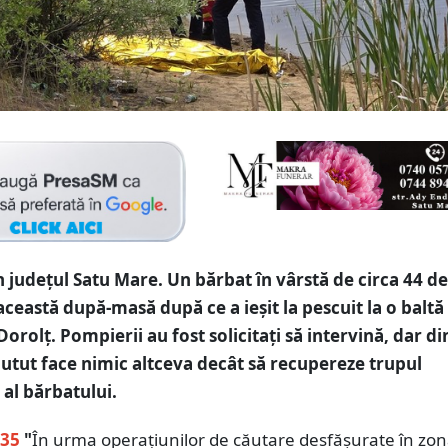
n județul Satu Mare. Un bărbat în vârstă de circa 44 de
această după-masă după ce a ieșit la pescuit la o baltă
Dorolț. Pompierii au fost solicitați să intervină, dar d
utut face nimic altceva decât să recupereze trupul
 al bărbatului.
.35
"
În urma operațiunilor de căutare desfășurate în zo