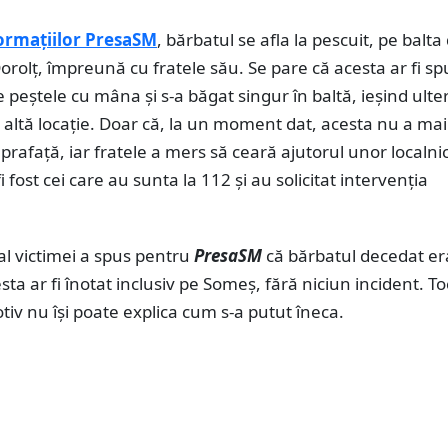
formațiilor PresaSM
, bărbatul se afla la pescuit, pe balta
Dorolț, împreună cu fratele său. Se pare că acesta ar fi sp
 peștele cu mâna și s-a băgat singur în baltă, ieșind ulter
 altă locație. Doar că, la un moment dat, acesta nu a mai
uprafață, iar fratele a mers să ceară ajutorul unor localnic
 fi fost cei care au sunta la 112 și au solicitat intervenția
.
 al victimei a spus pentru
PresaSM
că bărbatul decedat e
esta ar fi înotat inclusiv pe Someș, fără niciun incident. T
tiv nu își poate explica cum s-a putut îneca.