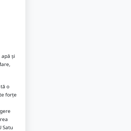
 apă și
Mare,
ată o
te forțe
ngere
area
SU Satu