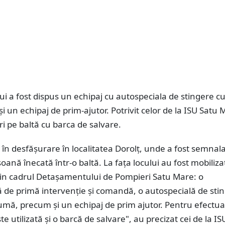
lui a fost dispus un echipaj cu autospeciala de stingere cu
i un echipaj de prim-ajutor. Potrivit celor de la ISU Satu 
ri pe baltă cu barca de salvare.
 în desfășurare în localitatea Dorolț, unde a fost semnal
soană înecată într-o baltă. La fața locului au fost mobiliza
 din cadrul Detașamentului de Pompieri Satu Mare: o
 de primă intervenție și comandă, o autospecială de sti
umă, precum și un echipaj de prim ajutor. Pentru efectu
te utilizată și o barcă de salvare", au precizat cei de la I