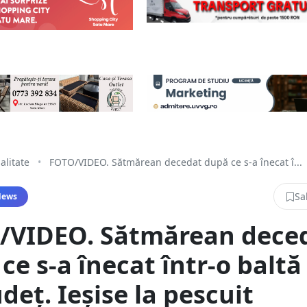
alitate
•
FOTO/VIDEO. Sătmărean decedat după ce s-a înecat î...
Sa
News
/VIDEO. Sătmărean dece
ce s-a înecat într-o baltă
udeț. Ieșise la pescuit