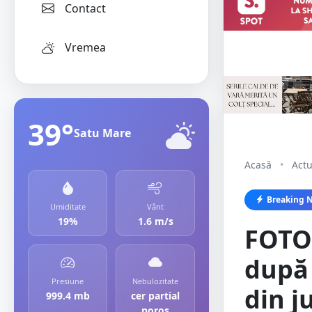
Contact
Vremea
39°
Satu Mare
Acasă
•
Actu
Breaking 
Umiditate
Vânt
19%
1.6 m/s
FOTO
după 
Presiune
Nebulozitate
din j
999.4 mb
cer partial
noros