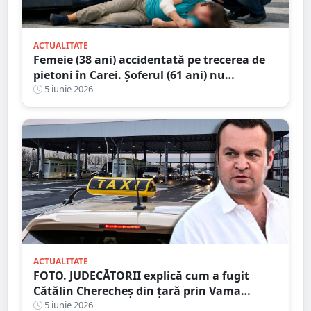
ACTUALITATE
Femeie (38 ani) accidentată pe trecerea de
pietoni în Carei. Șoferul (61 ani) nu
consumase alcool
5 iunie 2026
ACTUALITATE
FOTO. JUDECĂTORII explică cum a fugit
Cătălin Cherecheș din țară prin Vama
Petea. „Plan bine pus la punct, în cele mai
5 iunie 2026