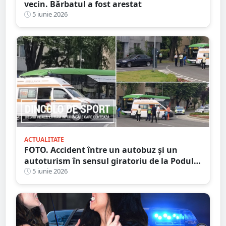
vecin. Bărbatul a fost arestat
5 iunie 2026
ACTUALITATE
FOTO. Accident între un autobuz și un
autoturism în sensul giratoriu de la Podul
Transilvania
5 iunie 2026