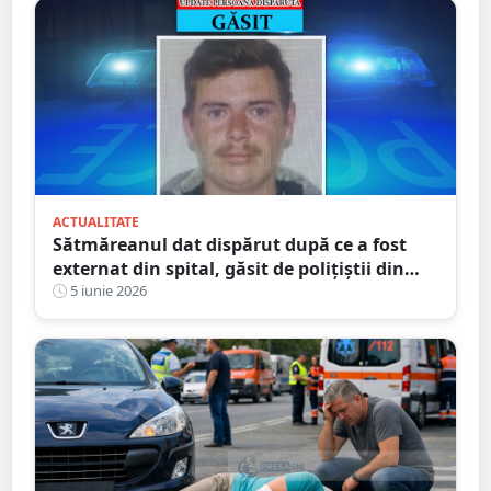
ACTUALITATE
Sătmăreanul dat dispărut după ce a fost
externat din spital, găsit de polițiștii din
Ungaria
5 iunie 2026