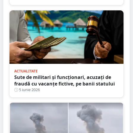
mici detalii”
ACTUALITATE
Sute de militari și funcționari, acuzați de
fraudă cu vacanțe fictive, pe banii statului
5 iunie 2026