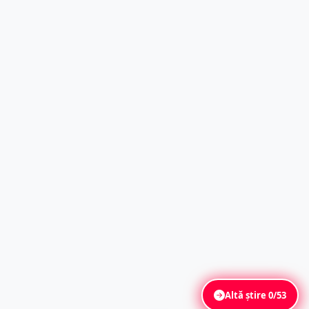
Altă știre
0/53