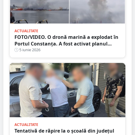
ACTUALITATE
FOTO/VIDEO. O dronă marină a explodat în
Portul Constanța. A fost activat planul
Roșu de Intervenție
5 iunie 2026
ACTUALITATE
Tentativă de răpire la o școală din județul