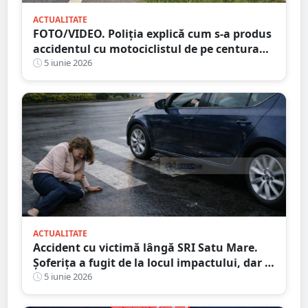
ACTUALITATE
FOTO/VIDEO. Poliția explică cum s-a produs
accidentul cu motociclistul de pe centura
Satu Mare
5 iunie 2026
ACTUALITATE
Accident cu victimă lângă SRI Satu Mare.
Șoferița a fugit de la locul impactului, dar a
fost identificată de polițiști
5 iunie 2026