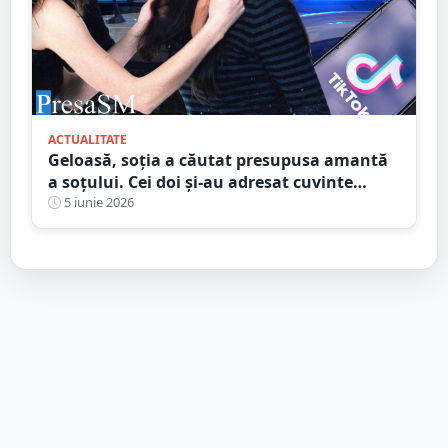
ACTUALITATE
Geloasă, soția a căutat presupusa amantă
a soțului. Cei doi și-au adresat cuvinte
grele, cazul a ajuns la Judecătorie
5 iunie 2026