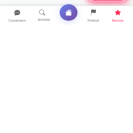
Anchete
Comentarii
Politică
Necitite
Ultimele articole
Șofer de ATV, rănit după ce s-a răsturnat pe
un drum foresti...
13 ore • Locale
FOTO. O nouă șansă la viață, cu sprijin de la
Satu Mare. Sân...
13 ore • Locale
FOTO/VIDEO. Cine este sătmăreanul care
umblă cu crucea în sp...
12 ore • Locale