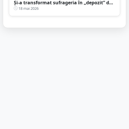
Și-a transformat sufrageria în „depozit” de
tutun: marfa venea prin curier
18 mai 2026