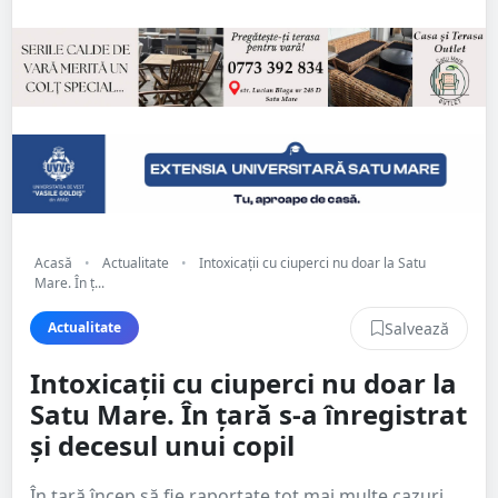
Acasă
•
Actualitate
•
Intoxicații cu ciuperci nu doar la Satu
Mare. În ț...
Salvează
Actualitate
Intoxicații cu ciuperci nu doar la
Satu Mare. În țară s-a înregistrat
și decesul unui copil
În țară încep să fie raportate tot mai multe cazuri