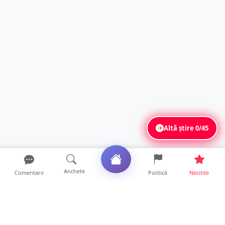
Altă știre
0/45
Anchete
Comentarii
Politică
Necitite
Ultimele articole