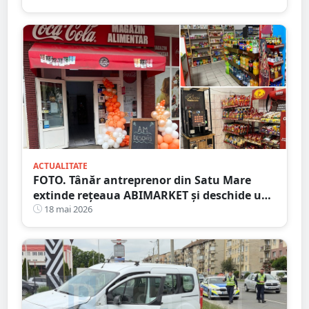
ACTUALITATE
FOTO. Tânăr antreprenor din Satu Mare
extinde rețeaua ABIMARKET și deschide un
nou magazin pe Calea Traian
18 mai 2026