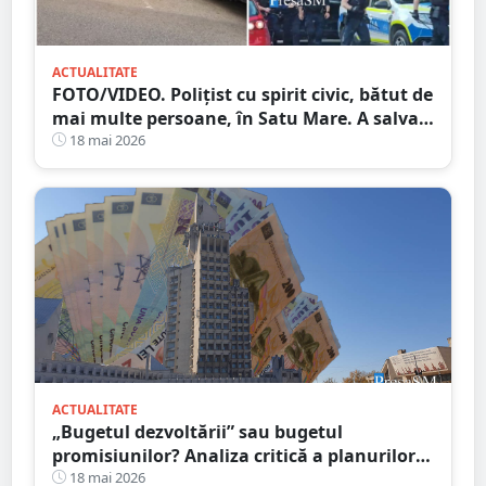
ACTUALITATE
FOTO/VIDEO. Polițist cu spirit civic, bătut de
mai multe persoane, în Satu Mare. A salvat
un copil
18 mai 2026
ACTUALITATE
„Bugetul dezvoltării” sau bugetul
promisiunilor? Analiza critică a planurilor
CJ Satu Mare pentru 2026
18 mai 2026