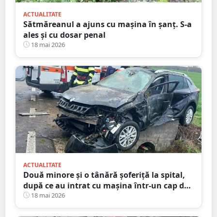
ACTUALITATE
Sătmăreanul a ajuns cu mașina în șanț. S-a
ales și cu dosar penal
18 mai 2026
ACTUALITATE
Două minore și o tânără șoferiță la spital,
după ce au intrat cu mașina într-un cap de
pod. Totul s-a întâmplat în județul Satu
18 mai 2026
Mare