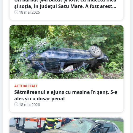
și soția, în județul Satu Mare. A fost arestat
preventiv
18 mai 2026
ACTUALITATE
Sătmăreanul a ajuns cu mașina în șanț. S-a
ales și cu dosar penal
18 mai 2026