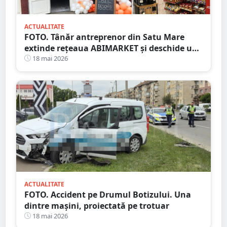
ACTUALITATE
FOTO. Tânăr antreprenor din Satu Mare
extinde rețeaua ABIMARKET și deschide un
nou magazin pe Calea Traian
18 mai 2026
ACTUALITATE
FOTO. Accident pe Drumul Botizului. Una
dintre mașini, proiectată pe trotuar
18 mai 2026