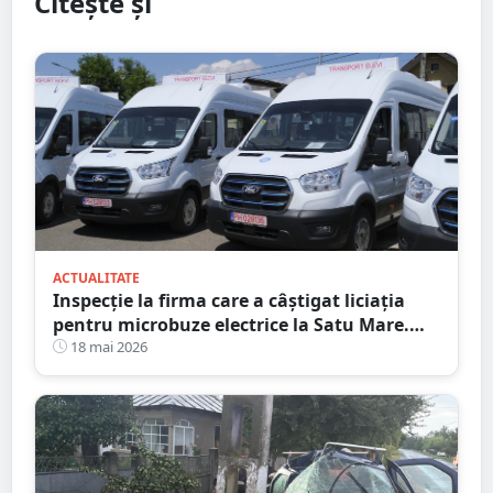
Citește și
ACTUALITATE
Inspecție la firma care a câștigat liciația
pentru microbuze electrice la Satu Mare.
Consiliul Concurenței a intrat pe fir
18 mai 2026