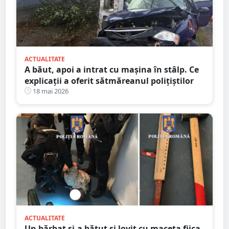
ACTUALITATE
A băut, apoi a intrat cu mașina în stâlp. Ce
explicații a oferit sătmăreanul polițiștilor
18 mai 2026
ACTUALITATE
Un bărbat și-a bătut și lovit cu maceta fiica