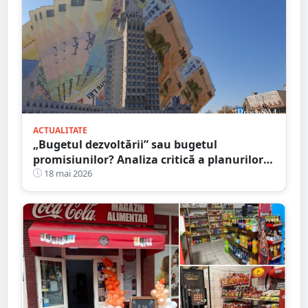
ACTUALITATE
„Bugetul dezvoltării” sau bugetul
promisiunilor? Analiza critică a planurilor
CJ Satu Mare pentru 2026
18 mai 2026