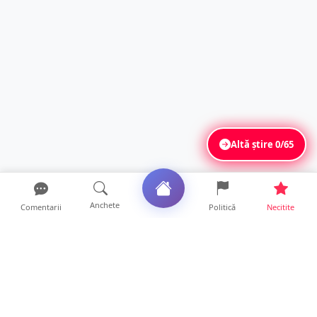
Altă știre
0/65
Anchete
Comentarii
Politică
Necitite
Ultimele articole
Polițist din Satu Mare, prins la volan cu 1,75
g/l alcool în...
19 ore • Locale