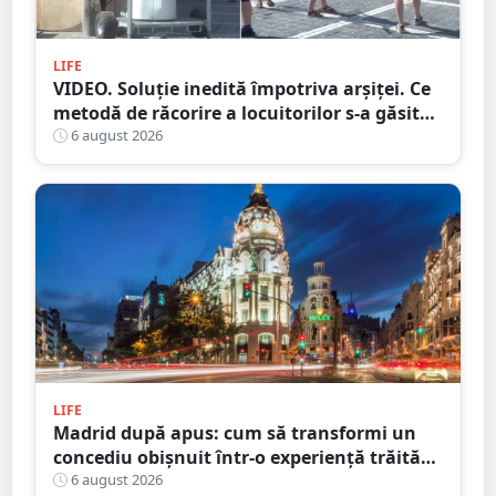
LIFE
VIDEO. Soluție inedită împotriva arșiței. Ce
metodă de răcorire a locuitorilor s-a găsit
într-un oraș din țară
6 august 2026
LIFE
Madrid după apus: cum să transformi un
concediu obișnuit într-o experiență trăită
ca un localnic
6 august 2026