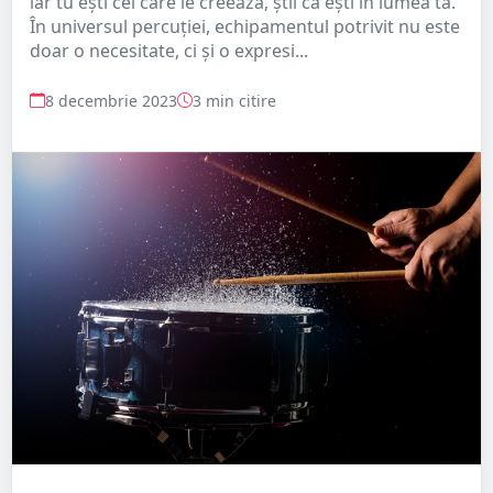
iar tu ești cel care le creează, știi că ești în lumea ta.
În universul percuției, echipamentul potrivit nu este
doar o necesitate, ci și o expresi...
8 decembrie 2023
3 min citire