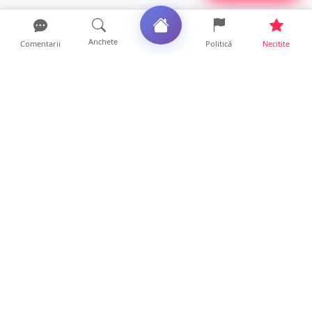
Anchete
Comentarii
Politică
Necitite
Ultimele articole
ANCHETĂ. Acuzații explozive la DGASPC
Satu Mare! Salarii uri...
18 ore • Anchete
FOTO/VIDEO. Accident cumplit! Impact
frontal între un TIR și...
16 ore • Locale
FOTO. Nebunie de arome în centrul
Sătmarului! Nazar Kebab Ho...
15 ore • Locale