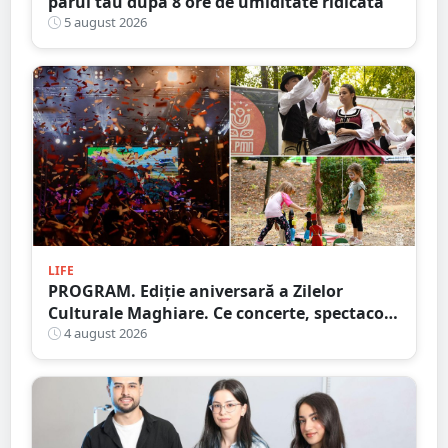
părul tău după 8 ore de umiditate ridicată
5 august 2026
LIFE
PROGRAM. Ediție aniversară a Zilelor
Culturale Maghiare. Ce concerte, spectacole
și alte activități pregătesc organizatorii
4 august 2026