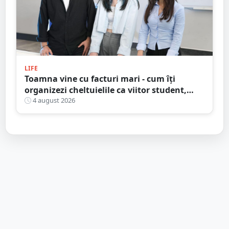
LIFE
Toamna vine cu facturi mari - cum îți
organizezi cheltuielile ca viitor student,
fără să dai totul peste cap
4 august 2026