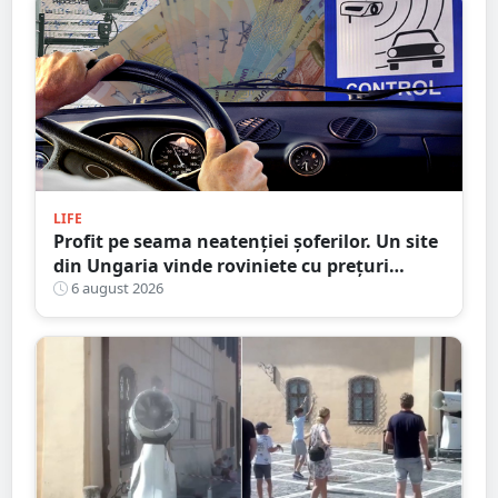
LIFE
Profit pe seama neatenției șoferilor. Un site
din Ungaria vinde roviniete cu prețuri
umflate, avertizează CNAIR
6 august 2026