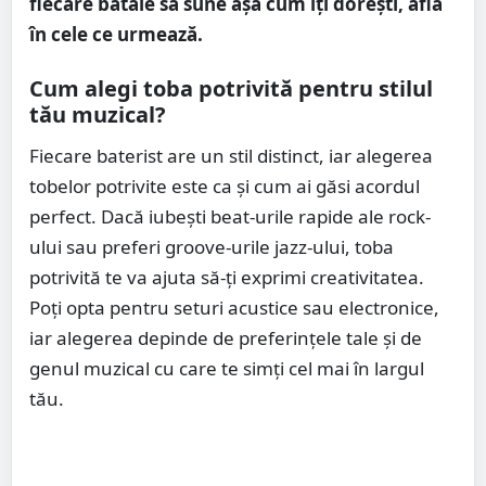
fiecare bătaie să sune așa cum îți dorești, află
în cele ce urmează.
Cum alegi toba potrivită pentru stilul
tău muzical?
Fiecare baterist are un stil distinct, iar alegerea
tobelor potrivite este ca și cum ai găsi acordul
perfect. Dacă iubești beat-urile rapide ale rock-
ului sau preferi groove-urile jazz-ului, toba
potrivită te va ajuta să-ți exprimi creativitatea.
Poți opta pentru seturi acustice sau electronice,
iar alegerea depinde de preferințele tale și de
genul muzical cu care te simți cel mai în largul
tău.