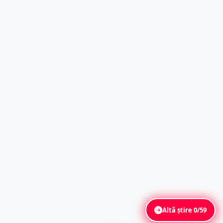
Altă știre
0/59