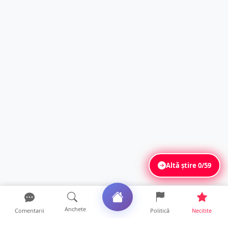
Altă știre
0/59
Anchete
Comentarii
Politică
Necitite