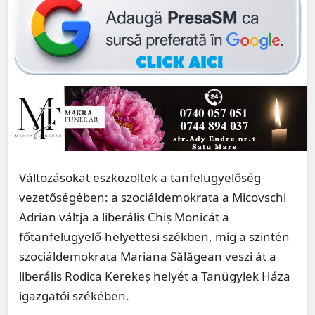
Változásokat eszközöltek a tanfelügyelőség
vezetőségében: a szociáldemokrata a Micovschi
Adrian váltja a liberális Chiș Monicát a
főtanfelügyelő-helyettesi székben, míg a szintén
szociáldemokrata Mariana Sălăgean veszi át a
liberális Rodica Kerekeș helyét a Tanügyiek Háza
igazgatói székében.