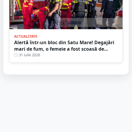
ACTUALITATE
Alertă într-un bloc din Satu Mare! Degajări
mari de fum, o femeie a fost scoasă de
Pompieri
31 iulie 2026