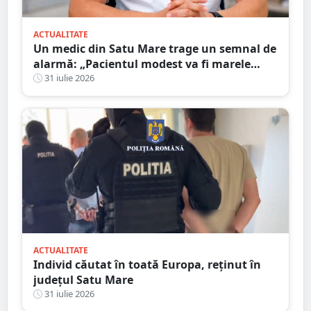
ACTUALITATE
Un medic din Satu Mare trage un semnal de
alarmă: „Pacientul modest va fi marele
perdant”
31 iulie 2026
ACTUALITATE
Individ căutat în toată Europa, reținut în
județul Satu Mare
31 iulie 2026