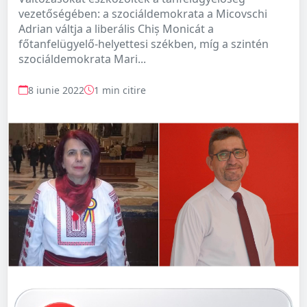
vezetőségében: a szociáldemokrata a Micovschi
Adrian váltja a liberális Chiș Monicát a
főtanfelügyelő-helyettesi székben, míg a szintén
szociáldemokrata Mari...
8 iunie 2022
1 min citire