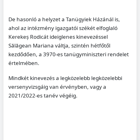
De hasonló a helyzet a Tanügyiek Házánál is,
ahol az intézmény igazgatói székét elfoglaló
Kerekeș Rodicát ideiglenes kinevezéssel
Sălăgean Mariana váltja, szintén hétfőtől
kezdődően, a 3970-es tanügyminiszteri rendelet
értelmében.
Mindkét kinevezés a legközelebb legközelebbi
versenyvizsgáig van érvényben, vagy a
2021/2022-es tanév végéig.