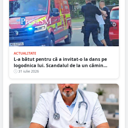
ACTUALITATE
L-a bătut pentru că a invitat-o la dans pe
logodnica lui. Scandalul de la un cămin
cultural s-a încheiat cu condamnări și
31 iulie 2026
despăgubiri