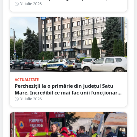
reținut
31 iulie 2026
ACTUALITATE
Percheziții la o primărie din județul Satu
Mare. Incredibil ce mai fac unii funcționari
publici
31 iulie 2026