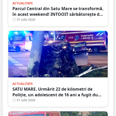
ACTUALITATE
Parcul Central din Satu Mare se transformă,
în acest weekend! INTOOIT sărbătorește doi
ani printr-un eveniment spectaculos
31 iulie 2026
ACTUALITATE
SATU MARE. Urmărit 22 de kilometri de
Poliție, un adolescent de 16 ani a fugit după
ce a spulberat un stâlp
31 iulie 2026