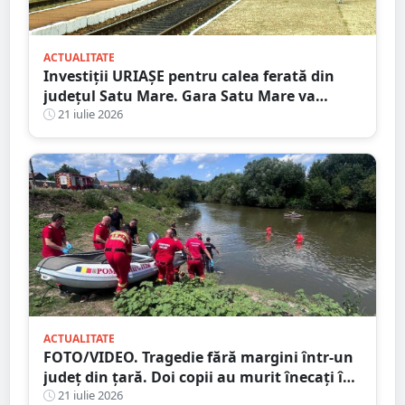
ACTUALITATE
Investiții URIAȘE pentru calea ferată din
județul Satu Mare. Gara Satu Mare va
beneficia de sisteme moderne de
21 iulie 2026
semnalizare
ACTUALITATE
FOTO/VIDEO. Tragedie fără margini într-un
județ din țară. Doi copii au murit înecați în
râu
21 iulie 2026