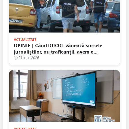
ACTUALITATE
OPINIE | Când DIICOT vânează sursele
jurnaliștilor, nu traficanții, avem o
problemă de democrație
21 iulie 2026