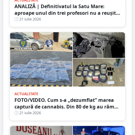
ACTUALITATE
ANALIZĂ | Definitivatul la Satu Mare:
aproape unul din trei profesori nu a reușit
să promoveze examenul
21 iulie 2026
ACTUALITATE
FOTO/VIDEO. Cum s-a „dezumflat” marea
captură de cannabis. Din 80 de kg au rămas
doar 38. Numărătoare după metoda
21 iulie 2026
„șmen”? ;)