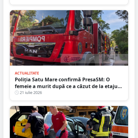
ACTUALITATE
Poliția Satu Mare confirmă PresaSM: O
femeie a murit după ce a căzut de la etajul
al IV-lea al unui bloc
21 iulie 2026