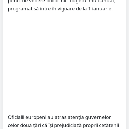
punct de vedere politic nici bugetul multianual,
programat să intre în vigoare de la 1 ianuarie.
Oficialii europeni au atras atenția guvernelor
celor două țări că își prejudiciază proprii cetățenii