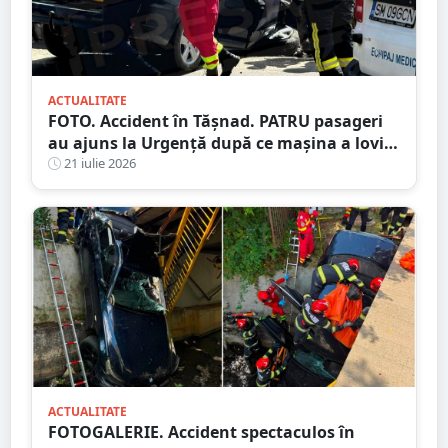
ACTUALITATE
FOTO. Accident în Tășnad. PATRU pasageri
au ajuns la Urgență după ce mașina a lovit
un cap de pod
21 iulie 2026
ACTUALITATE
FOTOGALERIE. Accident spectaculos în