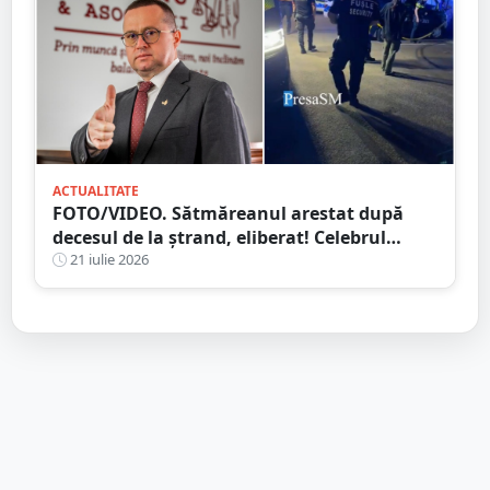
ACTUALITATE
FOTO/VIDEO. Sătmăreanul arestat după
decesul de la ștrand, eliberat! Celebrul
avocat Răzvan Doseanu oferă explicații
21 iulie 2026