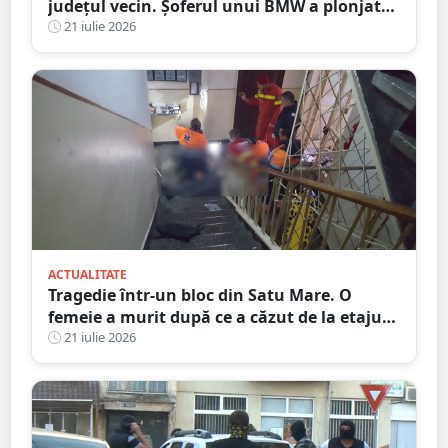
județul vecin. Șoferul unui BMW a plonjat
cu mașina în râu
21 iulie 2026
ACTUALITATE
Tragedie într-un bloc din Satu Mare. O
femeie a murit după ce a căzut de la etajul
al patrulea
21 iulie 2026