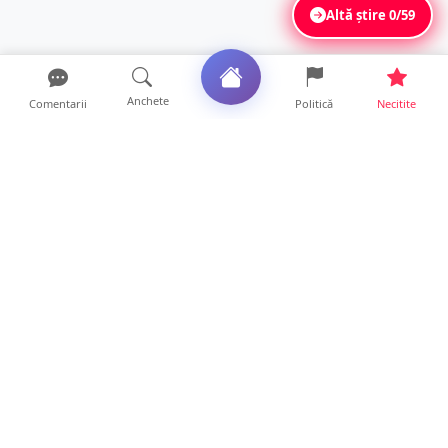
Altă știre
0/59
Anchete
Comentarii
Politică
Necitite
Ultimele articole
ANCHETĂ. Acuzații explozive la DGASPC
Satu Mare! Salarii uri...
18 ore • Anchete
FOTO/VIDEO. Accident cumplit! Impact
frontal între un TIR și...
16 ore • Locale
FOTO. Nebunie de arome în centrul
Sătmarului! Nazar Kebab Ho...