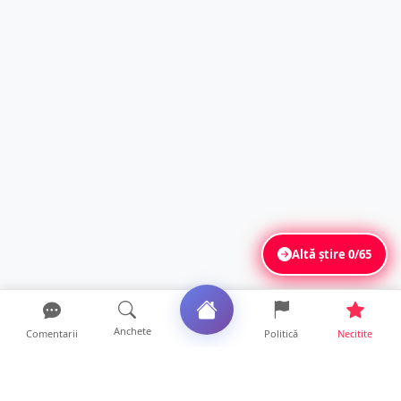
Altă știre
0/65
Anchete
Comentarii
Politică
Necitite
Ultimele articole