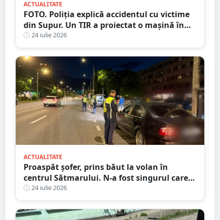
ACTUALITATE
FOTO. Poliția explică accidentul cu victime
din Supur. Un TIR a proiectat o mașină în
șanț
24 iulie 2026
ACTUALITATE
Proaspăt șofer, prins băut la volan în
centrul Sătmarului. N-a fost singurul care a
călcat pe bec
24 iulie 2026