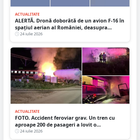
ACTUALITATE
ALERTĂ. Dronă doborâtă de un avion F-16 în
spațiul aerian al României, deasupra
județului Buzău
24 iulie 2026
ACTUALITATE
FOTO. Accident feroviar grav. Un tren cu
aproape 200 de pasageri a lovit o
autocisternă, care a luat foc
24 iulie 2026