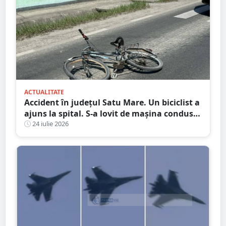
ACTUALITATE
Accident în județul Satu Mare. Un biciclist a
ajuns la spital. S-a lovit de mașina condusă
de un tânăr șofer
24 iulie 2026