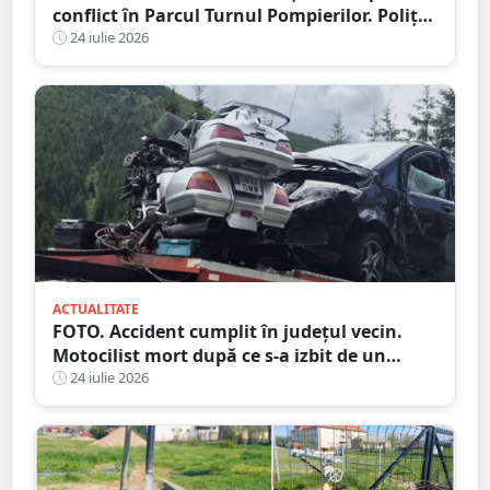
conflict în Parcul Turnul Pompierilor. Poliția
a deschis dosar penal
24 iulie 2026
ACTUALITATE
FOTO. Accident cumplit în județul vecin.
Motocilist mort după ce s-a izbit de un
copac și un microbuz
24 iulie 2026