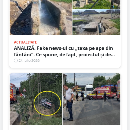
ACTUALITATE
ANALIZĂ. Fake news-ul cu „taxa pe apa din
fântâni”. Ce spune, de fapt, proiectul și de
unde a pornit dezinformarea
24 iulie 2026