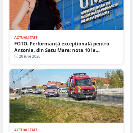
ACTUALITATE
FOTO. Performanță excepțională pentru
Antonia, din Satu Mare: nota 10 la
admiterea la UMF Cluj, o reușită care nu s-a
28 iulie 2026
mai înregistrat de 15 ani
ACTUALITATE