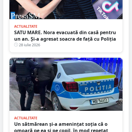
ACTUALITATE
SATU MARE. Nora evacuată din casă pentru
un an. Și-a agresat soacra de față cu Poliția
28 iulie 2026
ACTUALITATE
Un sătmărean și-a amenințat soția că o
omoară pe ea și pe copil, în mod repetat