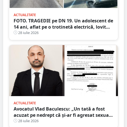
ACTUALITATE
FOTO. TRAGEDIE pe DN 19. Un adolescent de
14 ani, aflat pe o trotinetă electrică, lovit
mortal de o mașină
28 iulie 2026
ACTUALITATE
Avocatul Vlad Baculescu: „Un tată a fost
acuzat pe nedrept că și-ar fi agresat sexual
fiica. Viața lui s-a prăbușit înainte ca
28 iulie 2026