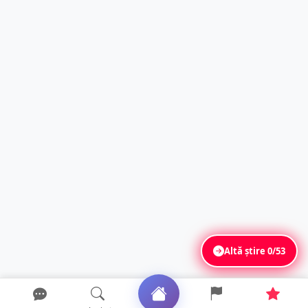
Altă știre
0/53