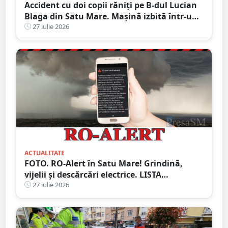
Accident cu doi copii răniți pe B-dul Lucian
Blaga din Satu Mare. Mașină izbită într-un
stâlp
27 iulie 2026
ACTUALITATE
FOTO. RO-Alert în Satu Mare! Grindină,
vijelii și descărcări electrice. LISTA
localităților vizate
27 iulie 2026