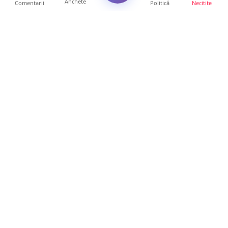
Anchete
Comentarii
Politică
Necitite
Ultimele articole
Polițist din Satu Mare, prins la volan cu 1,75
g/l alcool în...
19 ore • Locale
TOP Trapez lansează în premieră gardul
metalic „ZIG ZAG”. Ev...
19 ore • Locale
FOTO. Haos pentru pasagerii cursei Wizz Air
Satu Mare – Lond...
13 ore • Locale
Distracție scumpă la grătar. Sătmăreanul s-a
ales cu o amend...