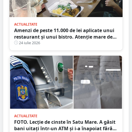
ACTUALITATE
Amenzi de peste 11.000 de lei aplicate unui
restaurant și unui bistro. Atenție mare de
unde mâncați
24 iulie 2026
ACTUALITATE
FOTO. Lecție de cinste în Satu Mare. A găsit
bani uitați într-un ATM și i-a înapoiat fără