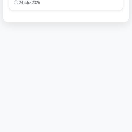
să stea pe gânduri
24 iulie 2026