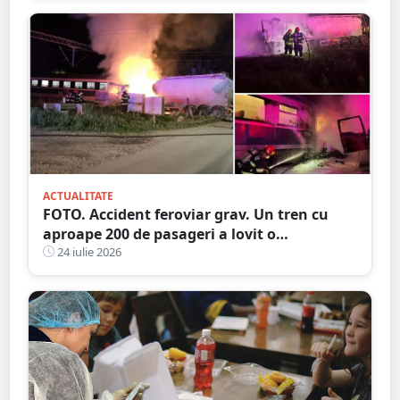
ACTUALITATE
FOTO. Accident feroviar grav. Un tren cu
aproape 200 de pasageri a lovit o
autocisternă, care a luat foc
24 iulie 2026