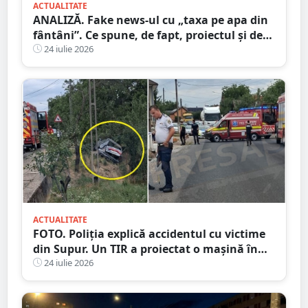
ACTUALITATE
ANALIZĂ. Fake news-ul cu „taxa pe apa din
fântâni”. Ce spune, de fapt, proiectul și de
unde a pornit dezinformarea
24 iulie 2026
ACTUALITATE
FOTO. Poliția explică accidentul cu victime
din Supur. Un TIR a proiectat o mașină în
șanț
24 iulie 2026