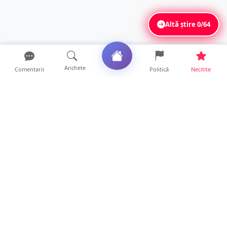
Altă știre
0/64
Anchete
Comentarii
Politică
Necitite
Ultimele articole
TOP Trapez lansează în premieră gardul
metalic „ZIG ZAG”. Ev...
19 ore • Locale
FOTO. Haos pentru pasagerii cursei Wizz Air
Satu Mare – Lond...
13 ore • Locale
Distracție scumpă la grătar. Sătmăreanul s-a