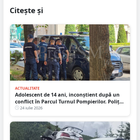
Citește și
ACTUALITATE
Adolescent de 14 ani, inconștient după un
conflict în Parcul Turnul Pompierilor. Poliția
a deschis dosar penal
24 iulie 2026