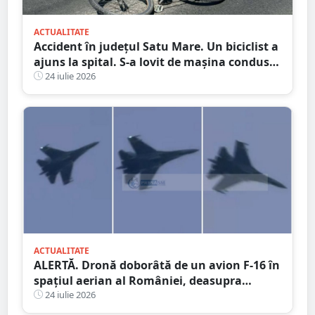
ACTUALITATE
Accident în județul Satu Mare. Un biciclist a
ajuns la spital. S-a lovit de mașina condusă
de un tânăr șofer
24 iulie 2026
ACTUALITATE
ALERTĂ. Dronă doborâtă de un avion F-16 în
spațiul aerian al României, deasupra
județului Buzău
24 iulie 2026