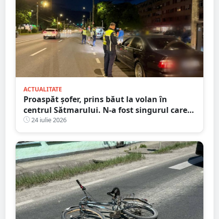
ACTUALITATE
Proaspăt șofer, prins băut la volan în
centrul Sătmarului. N-a fost singurul care a
călcat pe bec
24 iulie 2026