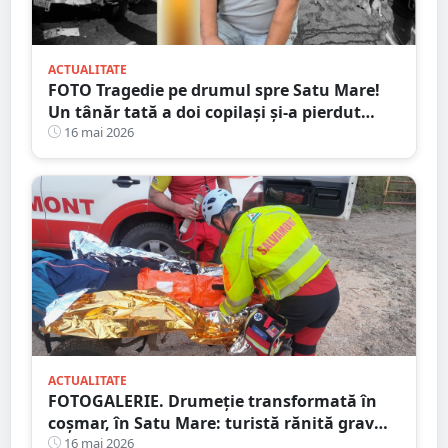
ACTUALITATE
FOTO Tragedie pe drumul spre Satu Mare!
Un tânăr tată a doi copilași și-a pierdut
viața într-un accident cumplit
16 mai 2026
ACTUALITATE
FOTOGALERIE. Drumeție transformată în
coșmar, în Satu Mare: turistă rănită grav
după ce a alergat pe un traseu acoperit cu
16 mai 2026