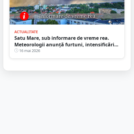
ACTUALITATE
Satu Mare, sub informare de vreme rea.
Meteorologii anunță furtuni, intensificări
de vânt și ploi în averse
16 mai 2026