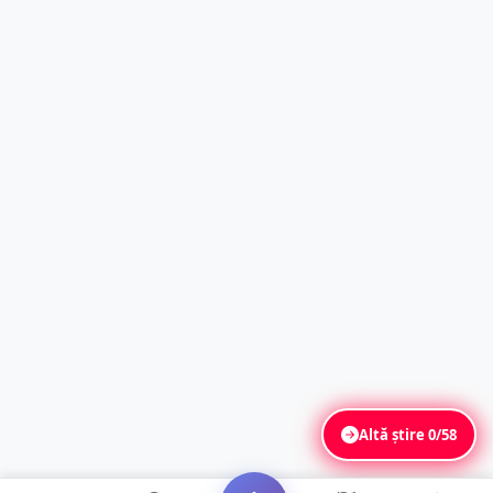
Altă știre
0/58