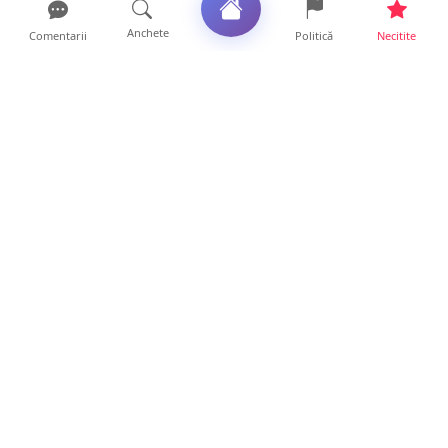
Anchete
Comentarii
Politică
Necitite
Ultimele articole
FOTO/VIDEO. Accident cumplit! Impact
frontal între un TIR și...
16 ore • Locale
FOTO. Nebunie de arome în centrul
Sătmarului! Nazar Kebab Ho...
15 ore • Locale
La ce ore va putea fi observată eclipsa de
soare la Satu Mar...
12 ore • Life
FOTO/VIDEO. Controale „reinstituite”