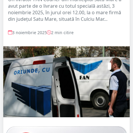
avut parte de o livrare cu totul specială astăzi, 3
noiembrie 2025, în jurul orei 12.00, la o mare firmă
din județul Satu Mare, situată în Culciu Mar...
3 noiembrie 2025
2 min citire