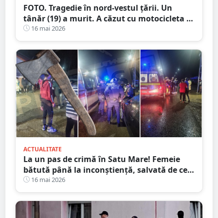
FOTO. Tragedie în nord-vestul țării. Un
tânăr (19) a murit. A căzut cu motocicleta în
prăpastie
16 mai 2026
ACTUALITATE
La un pas de crimă în Satu Mare! Femeie
bătută până la inconștiență, salvată de cei
4 copilași
16 mai 2026