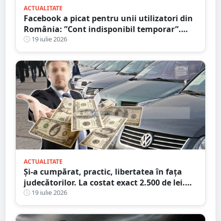
ACTUALITATE
Facebook a picat pentru unii utilizatori din
România: ”Cont indisponibil temporar”.
Probleme și în alte țări
19 iulie 2026
ACTUALITATE
Și-a cumpărat, practic, libertatea în fața
judecătorilor. La costat exact 2.500 de lei.
Victima a plătit cheltuielile de judecată
19 iulie 2026