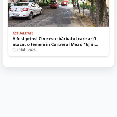
ACTUALITATE
A fost prins! Cine este bărbatul care ar fi
atacat o femeie în Cartierul Micro 16, în
plină zi, pe stradă
18 iulie 2026