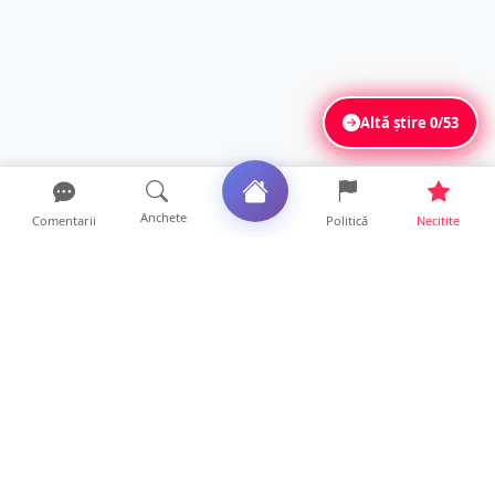
Altă știre
0/53
Anchete
Comentarii
Politică
Necitite
Ultimele articole
Polițist din Satu Mare, prins la volan cu 1,75
g/l alcool în...
19 ore • Locale
TOP Trapez lansează în premieră gardul
metalic „ZIG ZAG”. Ev...