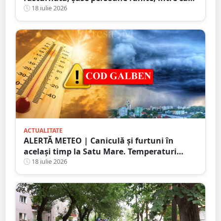
doi copii
18 iulie 2026
ACTUALITATE
ALERTĂ METEO | Caniculă și furtuni în
același timp la Satu Mare. Temperaturi
extreme și avertizări de vijelii și grindină
18 iulie 2026