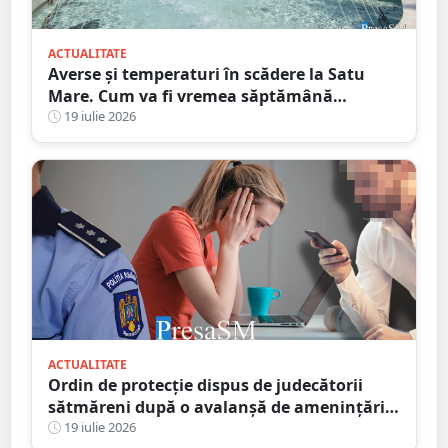
ACTUALITATE
Averse și temperaturi în scădere la Satu
Mare. Cum va fi vremea săptămână
următoare
19 iulie 2026
ACTUALITATE
Ordin de protecție dispus de judecătorii
sătmăreni după o avalanșă de amenințări
online. Răzbunarea unui fiu pe amanta
19 iulie 2026