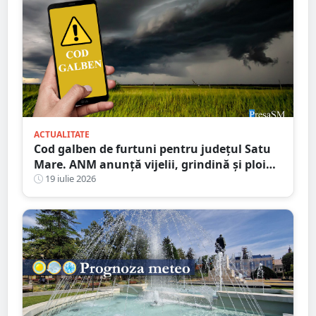
ACTUALITATE
Cod galben de furtuni pentru județul Satu
Mare. ANM anunță vijelii, grindină și ploi
torențiale
19 iulie 2026