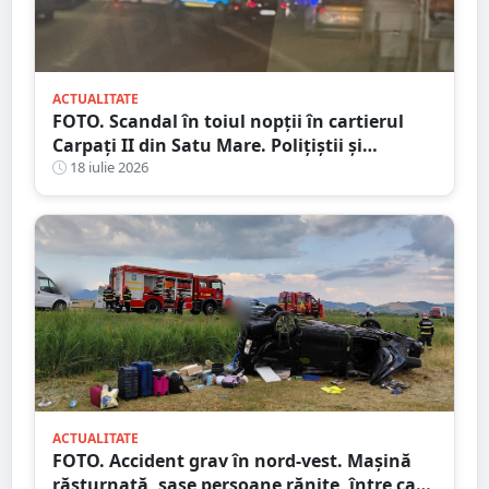
ACTUALITATE
FOTO. Scandal în toiul nopții în cartierul
Carpați II din Satu Mare. Polițiștii și
jandarmii au intervenit după un apel la 112
18 iulie 2026
ACTUALITATE
FOTO. Accident grav în nord-vest. Mașină
răsturnată, șase persoane rănite, între care