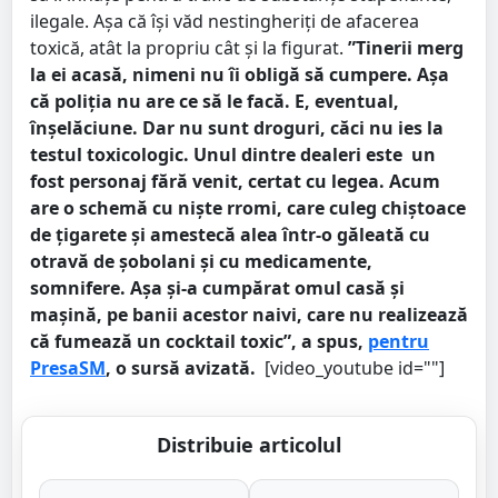
ilegale. Așa că își văd nestingheriți de afacerea
toxică, atât la propriu cât și la figurat.
”Tinerii merg
la ei acasă, nimeni nu îi obligă să cumpere. Așa
că poliția nu are ce să le facă. E, eventual,
înșelăciune. Dar nu sunt droguri, căci nu ies la
testul toxicologic. Unul dintre dealeri este un
fost personaj fără venit, certat cu legea. Acum
are o schemă cu niște rromi, care culeg chiștoace
de țigarete și amestecă alea într-o găleată cu
otravă de șobolani și cu medicamente,
somnifere. Așa și-a cumpărat omul casă și
mașină, pe banii acestor naivi, care nu realizează
că fumează un cocktail toxic”, a spus,
pentru
PresaSM
, o sursă avizată.
[video_youtube id=""]
Distribuie articolul