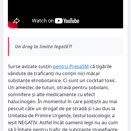
Un drog la limita legală?!
Surse avizate susțin
pentru PresaSM
că țigările
vândute de traficanți nu conțin nici măcar
substanțe etnobotanice. Ci sunt un cocktail toxic.
Un amestec de tutun, otravă pentru șobolani,
somnifere și alte medicamente cu efect
halucinogen. În momentul în care polițiștii au mai
pescuit câte un drogat de pe stradă și l-au dus la
Unitatea de Primire Urgențe, testul toxicologic a
ieșit NEGATIV. Astfel încât oamenii legii nu au cum
să îi înhațe pentru trafic de substanțe stupefiante,