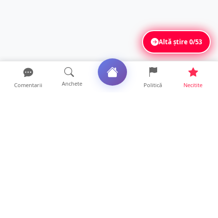
Altă știre
0/53
Anchete
Comentarii
Politică
Necitite
Ultimele articole
Polițist din Satu Mare, prins la volan cu 1,75
g/l alcool în...
19 ore • Locale
TOP Trapez lansează în premieră gardul
metalic „ZIG ZAG”. Ev...
19 ore • Locale