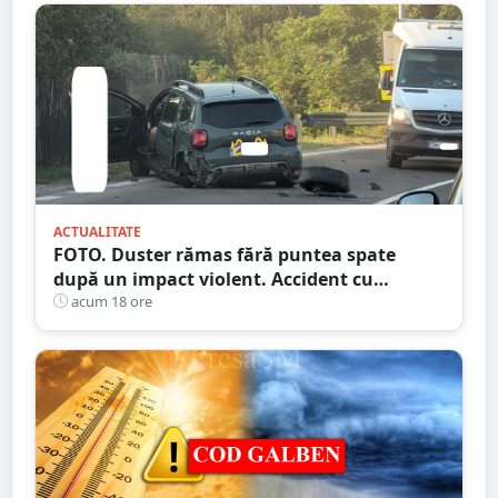
ACTUALITATE
FOTO. Duster rămas fără puntea spate
după un impact violent. Accident cu
implicarea unei mașini din Satu Mare
acum 18 ore