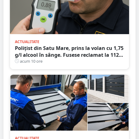
ACTUALITATE
Polițist din Satu Mare, prins la volan cu 1,75
g/l alcool în sânge. Fusese reclamat la 112
că circula pe contrasens
acum 10 ore
ACTUALITATE