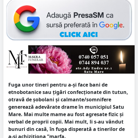
Fuga unor tineri pentru a-și face bani de
etnobotanice sau țigări confecționate din tutun,
otravă de șobolani și calmante/somnifere
generează adevărate drame în municipiul Satu
Mare. Mai multe mame au fost agresate fizic și
verbal de proprii copii. Mai mult, li s-au vândut
bunuri din casă, în fuga disperată a tinerilor de
a-și achiziționa ”marfa.