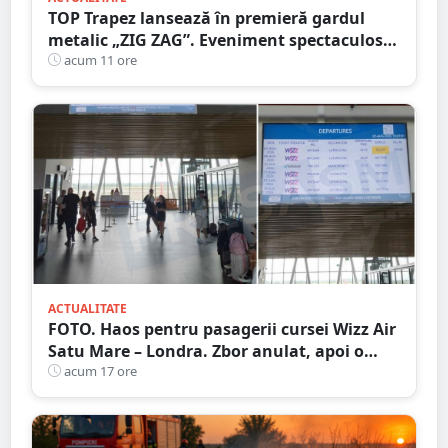
TOP Trapez lansează în premieră gardul
metalic „ZIG ZAG”. Eveniment spectaculos
în Grădina Romei
acum 11 ore
ACTUALITATE
FOTO. Haos pentru pasagerii cursei Wizz Air
Satu Mare – Londra. Zbor anulat, apoi o
nouă întârziere. Fără explicații clare
acum 17 ore