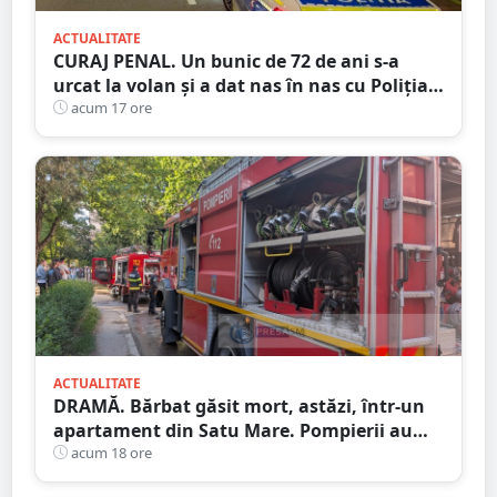
ACTUALITATE
CURAJ PENAL. Un bunic de 72 de ani s-a
urcat la volan și a dat nas în nas cu Poliția
Satu Mare
acum 17 ore
ACTUALITATE
DRAMĂ. Bărbat găsit mort, astăzi, într-un
apartament din Satu Mare. Pompierii au
spart ușa
acum 18 ore