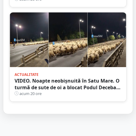
ACTUALITATE
VIDEO. Noapte neobișnuită în Satu Mare. O
turmă de sute de oi a blocat Podul Decebal.
Gest de apreciat al ciobanului
acum 20 ore