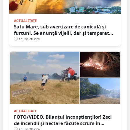
ACTUALITATE
Satu Mare, sub avertizare de caniculă și
furtuni. Se anunță vijelii, dar și temperaturi
ridicate. Avertizarea ANM
acum 20 ore
ACTUALITATE
FOTO/VIDEO. Bilanțul inconștienților! Zeci
de incendii și hectare făcute scrum în
județul Satu Mare
acum 20 ore