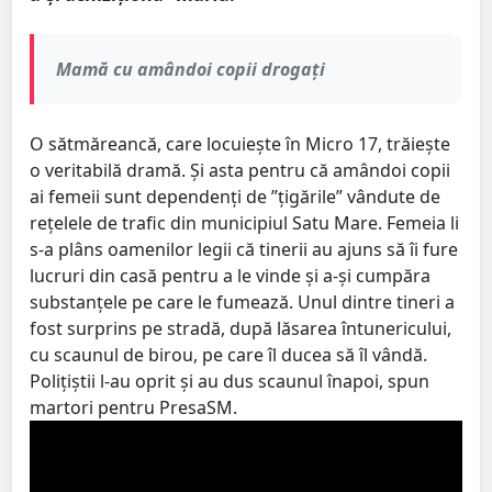
Mamă cu amândoi copii drogați
O sătmăreancă, care locuiește în Micro 17, trăiește
o veritabilă dramă. Și asta pentru că amândoi copii
ai femeii sunt dependenți de ”țigările” vândute de
rețelele de trafic din municipiul Satu Mare. Femeia li
s-a plâns oamenilor legii că tinerii au ajuns să îi fure
lucruri din casă pentru a le vinde și a-și cumpăra
substanțele pe care le fumează. Unul dintre tineri a
fost surprins pe stradă, după lăsarea întunericului,
cu scaunul de birou, pe care îl ducea să îl vândă.
Polițiștii l-au oprit și au dus scaunul înapoi, spun
martori pentru PresaSM.