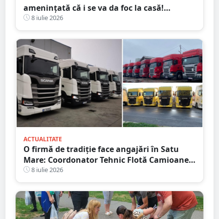
amenințată că i se va da foc la casă!
Agresorul: ”Acum începe distracția”
8 iulie 2026
ACTUALITATE
O firmă de tradiție face angajări în Satu
Mare: Coordonator Tehnic Flotă Camioane,
Dispecer Transport Marfă Internațional,
8 iulie 2026
Contabil cu Experiență