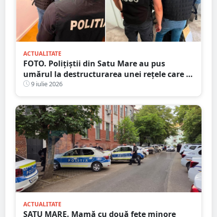
ACTUALITATE
FOTO. Polițiștii din Satu Mare au pus
umărul la destructurarea unei rețele care a
dat țepe de peste 1,3 milioane de euro
9 iulie 2026
ACTUALITATE
SATU MARE. Mamă cu două fete minore