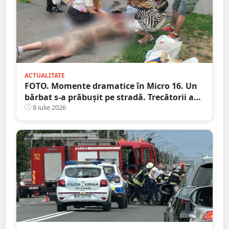
ACTUALITATE
FOTO. Momente dramatice în Micro 16. Un
bărbat s-a prăbușit pe stradă. Trecătorii au
intervenit imediat și i-au salvat viața
8 iulie 2026