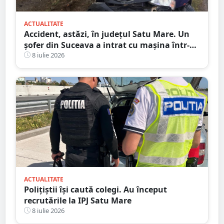
ACTUALITATE
Accident, astăzi, în județul Satu Mare. Un
șofer din Suceava a intrat cu mașina într-
un stâlp
8 iulie 2026
ACTUALITATE
Polițiștii își caută colegi. Au început
recrutările la IPJ Satu Mare
8 iulie 2026