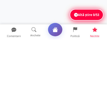
Altă știre
0/53
Anchete
Comentarii
Politică
Necitite
Ultimele articole
VIDEO. Noapte neobișnuită în Satu Mare. O
turmă de sute de o...
10 ore • Locale
O covrigărie și o cantină din Satu Mare,
amendate. Ce s-a gă...
9 ore • Locale