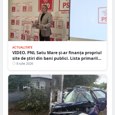
ACTUALITATE
VIDEO. PNL Satu Mare și-ar finanța propriul
site de știri din bani publici. Lista primarilor
liberali care au ”decartat”
8 iulie 2026