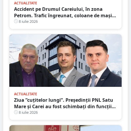
ACTUALITATE
Accident pe Drumul Careiului, în zona
Petrom. Trafic îngreunat, coloane de mașini
spre Auchan
8 iulie 2026
ACTUALITATE
Ziua ”cuțitelor lungi”. Președinții PNL Satu
Mare și Carei au fost schimbați din funcții
pentru ”abateri, trădări și dezinteres”
8 iulie 2026