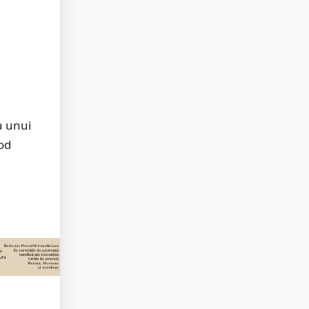
a unui
cod