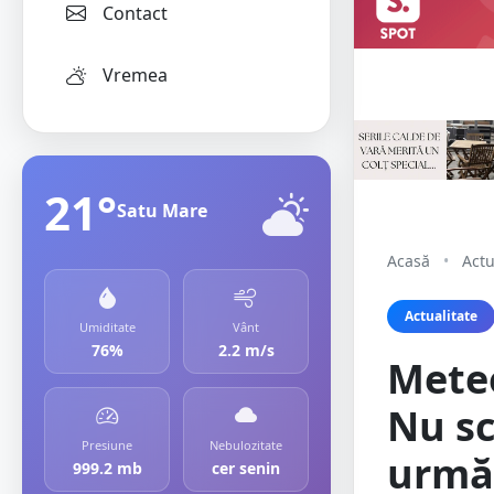
Contact
Vremea
21°
Satu Mare
Acasă
•
Actu
Actualitate
Umiditate
Vânt
76%
2.2 m/s
Meteo
Nu sc
Presiune
Nebulozitate
urmă
999.2 mb
cer senin