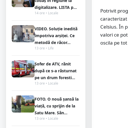
codaș în regiune la
digitalizare. LISTA p...
Potrivit prog
14 ore • Locale
caracteriza
Celsius. În 
VIDEO. Soluție inedită
valori ce po
împotriva arșiței. Ce
oscila pe tot
metodă de răcor...
13 ore • Life
Șofer de ATV, rănit
după ce s-a răsturnat
pe un drum foresti...
13 ore • Locale
FOTO. O nouă șansă la
viață, cu sprijin de la
Satu Mare. Sân...
13 ore • Locale