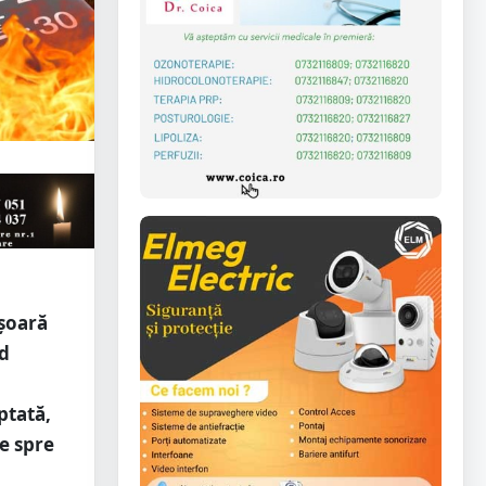
ușoară
nd
ptată,
re spre