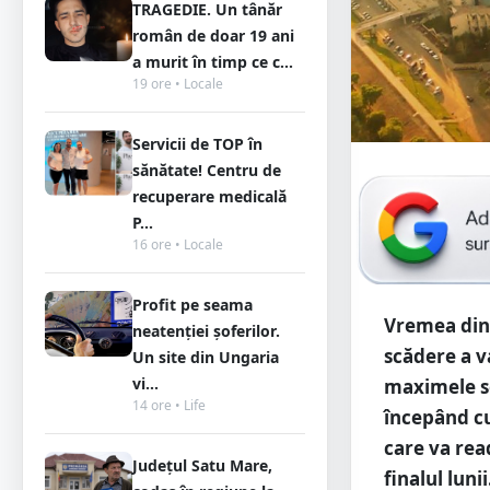
TRAGEDIE. Un tânăr
român de doar 19 ani
a murit în timp ce c...
19 ore • Locale
Servicii de TOP în
sănătate! Centru de
recuperare medicală
P...
16 ore • Locale
Profit pe seama
Vremea din 
neatenției șoferilor.
scădere a v
Un site din Ungaria
vi...
maximele se
14 ore • Life
începând cu
care va rea
Județul Satu Mare,
finalul lunii