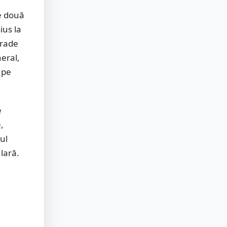
e două
ius la
grade
neral,
 pe
e
,
ul
lară.