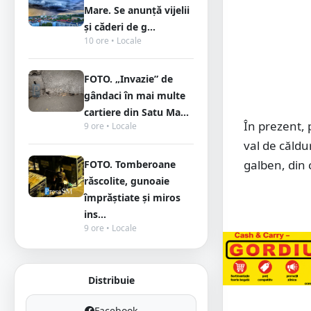
Mare. Se anunță vijelii
și căderi de g...
10 ore • Locale
FOTO. „Invazie” de
gândaci în mai multe
cartiere din Satu Ma...
În prezent, 
9 ore • Locale
val de căldu
galben, din 
FOTO. Tomberoane
răscolite, gunoaie
împrăștiate și miros
ins...
9 ore • Locale
Distribuie
Facebook