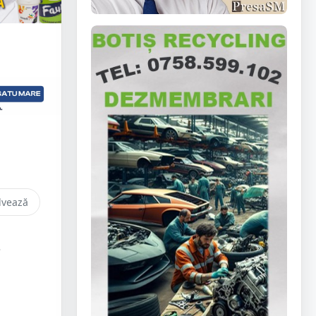
lvează
.