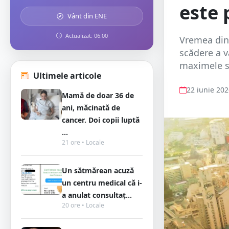
este
Vânt din ENE
Actualizat: 06:00
Vremea din 
scădere a v
maximele se
Ultimele articole
22 iunie 20
Mamă de doar 36 de
ani, măcinată de
cancer. Doi copii luptă
...
21 ore • Locale
Un sătmărean acuză
un centru medical că i-
a anulat consultaț...
20 ore • Locale