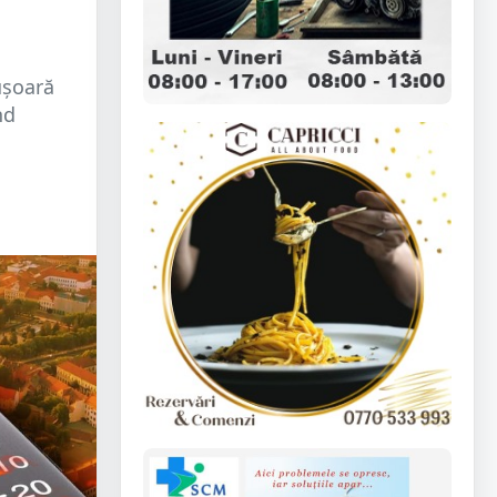
ușoară
nd