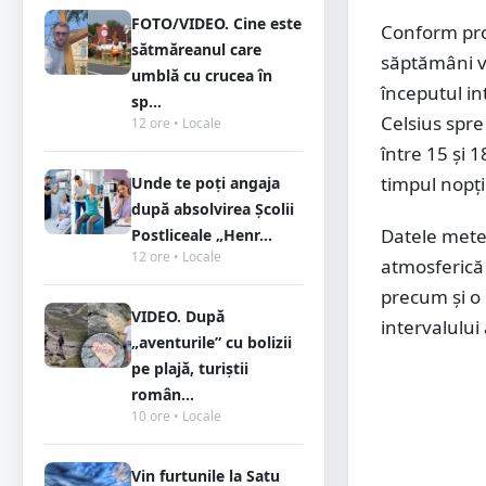
FOTO/VIDEO. Cine este
Conform pro
sătmăreanul care
săptămâni va
umblă cu crucea în
începutul in
sp...
Celsius spre
12 ore • Locale
între 15 și 
timpul nopți
Unde te poți angaja
după absolvirea Școlii
Datele meteo
Postliceale „Henr...
12 ore • Locale
atmosferică 
precum și o 
VIDEO. După
intervalului
„aventurile” cu bolizii
pe plajă, turiștii
român...
10 ore • Locale
Vin furtunile la Satu