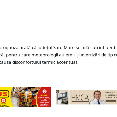
prognoza arată că județul Satu Mare se află sub influenț
ră, pentru care meteorologii au emis și avertizări de tip 
cauza disconfortului termic accentuat.