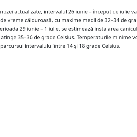
nozei actualizate, intervalul 26 iunie – început de iulie va 
t de vreme călduroasă, cu maxime medii de 32–34 de gr
perioada 29 iunie – 1 iulie, se estimează instalarea canicul
t atinge 35–36 de grade Celsius. Temperaturile minime v
 parcursul intervalului între 14 și 18 grade Celsius.