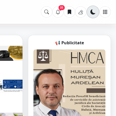
35
📢 Publicitate