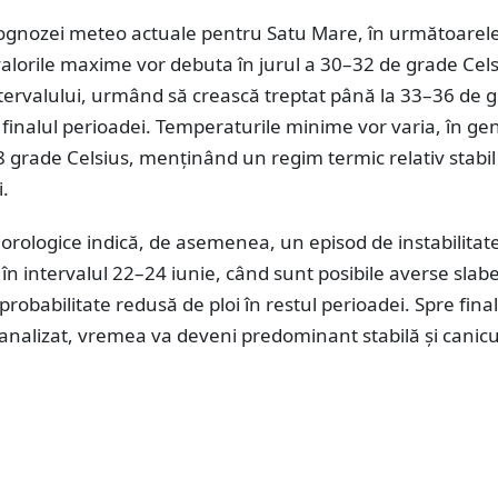
gnozei meteo actuale pentru Satu Mare, în următoarel
lorile maxime vor debuta în jurul a 30–32 de grade Cels
tervalului, urmând să crească treptat până la 33–36 de 
 finalul perioadei. Temperaturile minime vor varia, în ge
18 grade Celsius, menținând un regim termic relativ stabil
i.
rologice indică, de asemenea, un episod de instabilitat
în intervalul 22–24 iunie, când sunt posibile averse slabe
probabilitate redusă de ploi în restul perioadei. Spre final
 analizat, vremea va deveni predominant stabilă și canicu