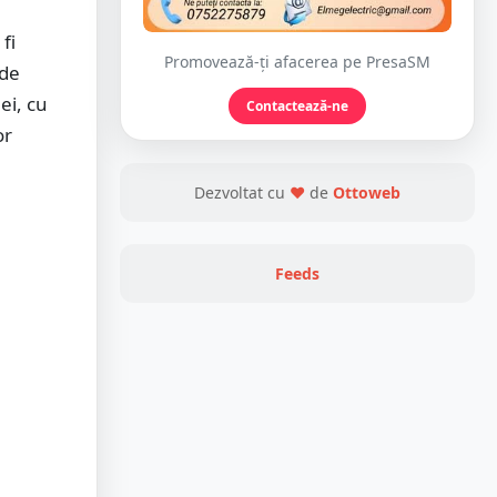
fi
Promovează-ți afacerea pe PresaSM
ade
ei, cu
Contactează-ne
or
Dezvoltat cu
❤
de
Ottoweb
Feeds