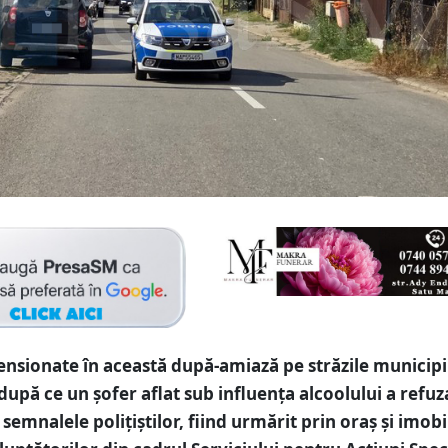
sionate în această după-amiază pe străzile municipi
după ce un șofer aflat sub influența alcoolului a refuz
semnalele polițiștilor, fiind urmărit prin oraș și imobi