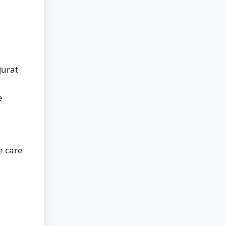
jurat
e
l
e care