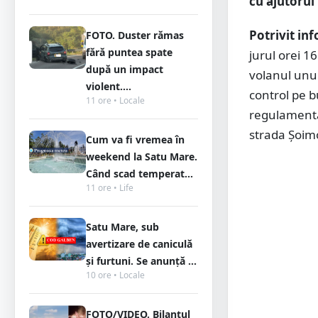
cu ajutorul 
Potrivit in
FOTO. Duster rămas
fără puntea spate
jurul orei 1
după un impact
volanul unui
violent....
control pe b
11 ore • Locale
regulamentar
strada Șoim
Cum va fi vremea în
weekend la Satu Mare.
Când scad temperat...
11 ore • Life
Satu Mare, sub
avertizare de caniculă
și furtuni. Se anunță ...
10 ore • Locale
FOTO/VIDEO. Bilanțul