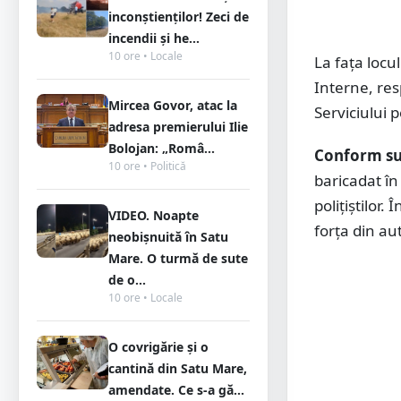
inconștienților! Zeci de
incendii și he...
10 ore • Locale
La fața locu
Interne, resp
Mircea Govor, atac la
Serviciului 
adresa premierului Ilie
Bolojan: „Româ...
Conform su
10 ore • Politică
baricadat în
polițiștilor.
VIDEO. Noapte
forța din au
neobișnuită în Satu
Mare. O turmă de sute
de o...
10 ore • Locale
O covrigărie și o
cantină din Satu Mare,
amendate. Ce s-a gă...