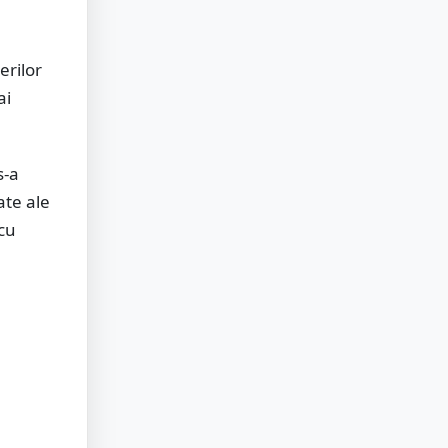
erilor
ai
s-a
ate ale
 cu