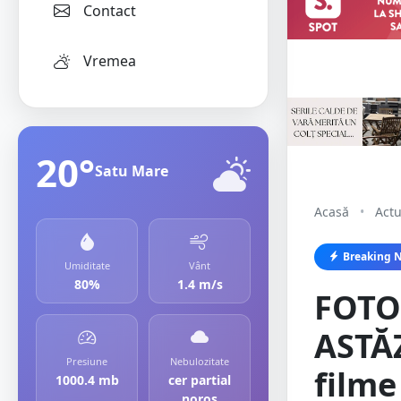
Contact
Vremea
20°
Satu Mare
Acasă
•
Actu
Breaking 
Umiditate
Vânt
80%
1.4 m/s
FOTO.
ASTĂZ
Presiune
Nebulozitate
filme
1000.4 mb
cer partial
noros