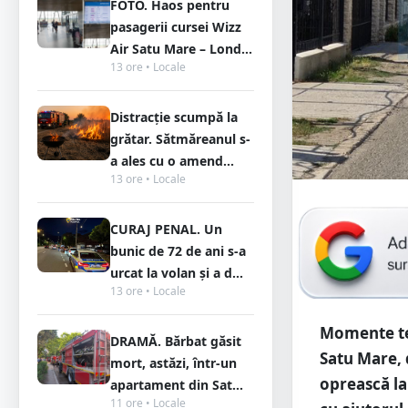
FOTO. Haos pentru
pasagerii cursei Wizz
Air Satu Mare – Lond...
13 ore • Locale
Distracție scumpă la
grătar. Sătmăreanul s-
a ales cu o amend...
13 ore • Locale
CURAJ PENAL. Un
bunic de 72 de ani s-a
urcat la volan și a d...
13 ore • Locale
Momente ten
DRAMĂ. Bărbat găsit
Satu Mare, 
mort, astăzi, într-un
oprească la 
apartament din Sat...
11 ore • Locale