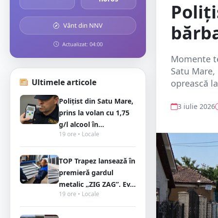
Poliț
Vânt din NNV
bărba
Actualizat: 04:00
Momente te
Satu Mare, 
Ultimele articole
oprească la 
Polițist din Satu Mare,
3 iulie 2026
prins la volan cu 1,75
g/l alcool în...
19 ore • Locale
TOP Trapez lansează în
premieră gardul
metalic „ZIG ZAG”. Ev...
19 ore • Locale