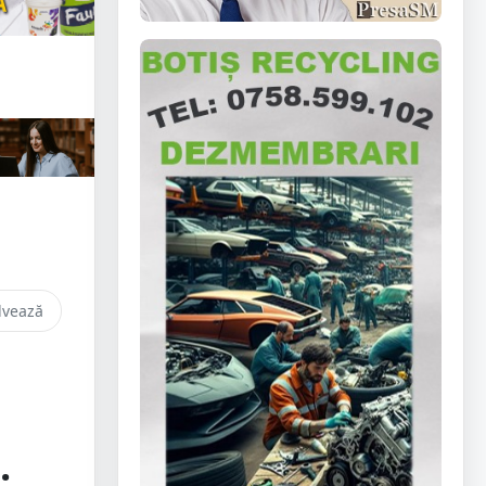
lvează
.