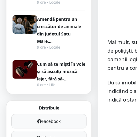
9 ore • Locale
Amendă pentru un
crescător de animale
din județul Satu
Mare....
Mai mult, su
9 ore • Locale
de polițiști,
oamenii legii
Cum să te miști în voie
pentru a con
și să asculți muzică
lejer, fără să-...
După imobili
0 ore • Life
indicând o a
indică o sta
Distribuie
Facebook