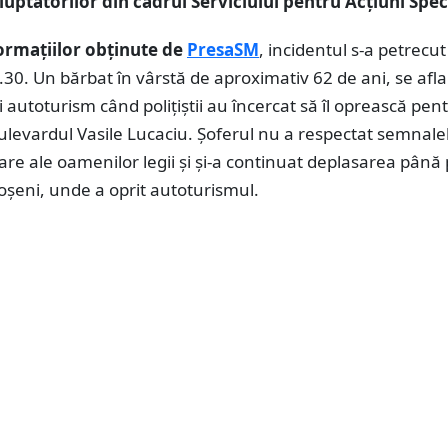
luptătorilor din cadrul Serviciului pentru Acțiuni Spec
formațiilor obținute de
PresaSM
, incidentul s-a petrecut
6.30. Un bărbat în vârstă de aproximativ 62 de ani, se afla
 autoturism când polițiștii au încercat să îl oprească pen
ulevardul Vasile Lucaciu. Șoferul nu a respectat semnale
e ale oamenilor legii și și-a continuat deplasarea până
oșeni, unde a oprit autoturismul.