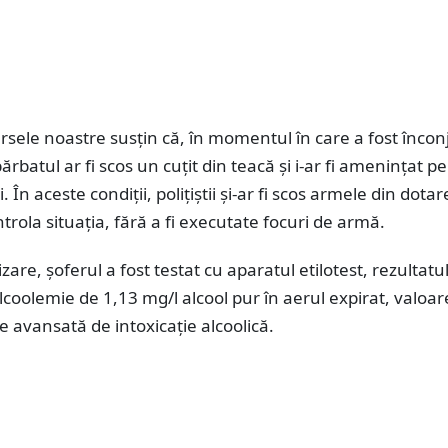
rsele noastre susțin că, în momentul în care a fost încon
 bărbatul ar fi scos un cuțit din teacă și i-ar fi amenințat pe
. În aceste condiții, polițiștii și-ar fi scos armele din dotar
trola situația, fără a fi executate focuri de armă.
zare, șoferul a fost testat cu aparatul etilotest, rezultatu
lcoolemie de 1,13 mg/l alcool pur în aerul expirat, valoar
re avansată de intoxicație alcoolică.