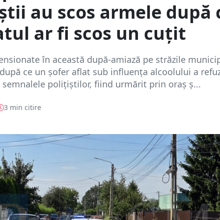
iștii au scos armele după 
tul ar fi scos un cuțit
nsionate în această după-amiază pe străzile municip
după ce un șofer aflat sub influența alcoolului a refu
semnalele polițiștilor, fiind urmărit prin oraș ș...
3 min citire