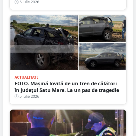
municipiul Satu Mare
5 iulie 2026
ACTUALITATE
FOTO. Mașină lovită de un tren de călători
în județul Satu Mare. La un pas de tragedie
5 iulie 2026