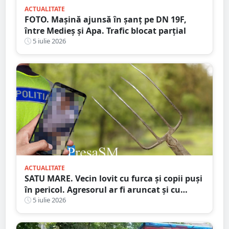
ACTUALITATE
FOTO. Mașină ajunsă în șanț pe DN 19F,
între Medieș și Apa. Trafic blocat parțial
5 iulie 2026
ACTUALITATE
SATU MARE. Vecin lovit cu furca și copii puși
în pericol. Agresorul ar fi aruncat și cu
bolovani în curtea familiei
5 iulie 2026