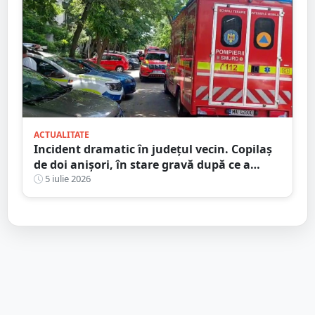
ACTUALITATE
Incident dramatic în județul vecin. Copilaș
de doi anișori, în stare gravă după ce a
căzut de la etaj
5 iulie 2026