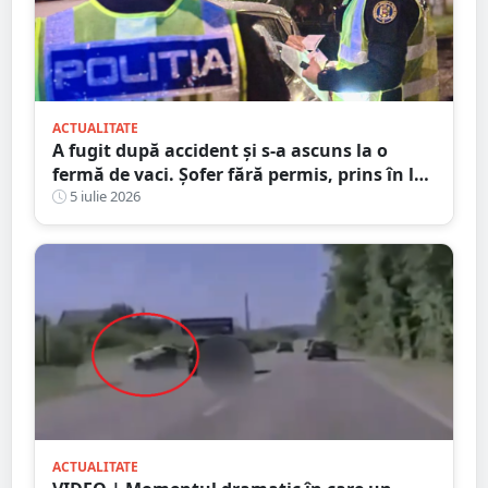
ACTUALITATE
A fugit după accident și s-a ascuns la o
fermă de vaci. Șofer fără permis, prins în la
Satu Mare
5 iulie 2026
ACTUALITATE