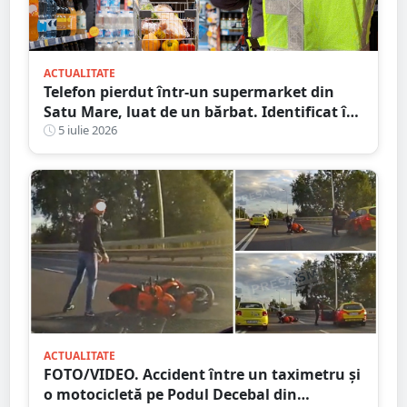
ACTUALITATE
Telefon pierdut într-un supermarket din
Satu Mare, luat de un bărbat. Identificat în
timp record, ce scuză a avut bărbatul
5 iulie 2026
ACTUALITATE
FOTO/VIDEO. Accident între un taximetru și
o motocicletă pe Podul Decebal din