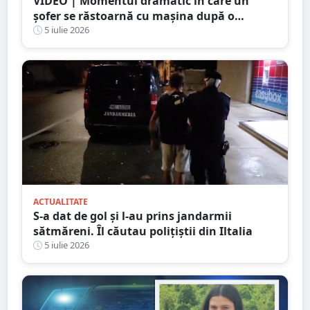
VIDEO | Momentul dramatic în care un
șofer se răstoarnă cu mașina după o
depășire riscantă. Accidentul a fost surprins
5 iulie 2026
de camera de bord
ACTUALITATE
S-a dat de gol și l-au prins jandarmii
sătmăreni. Îl căutau polițiștii din Iltalia
5 iulie 2026