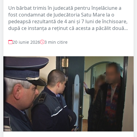
Un bărbat trimis în judecată pentru înșelăciune a
fost condamnat de Judecătoria Satu Mare la o
pedeapsă rezultantă de 4 ani și 7 luni de închisoare,
după ce instanța a reținut că acesta a păcălit două...
20 iunie 2026
3 min citire