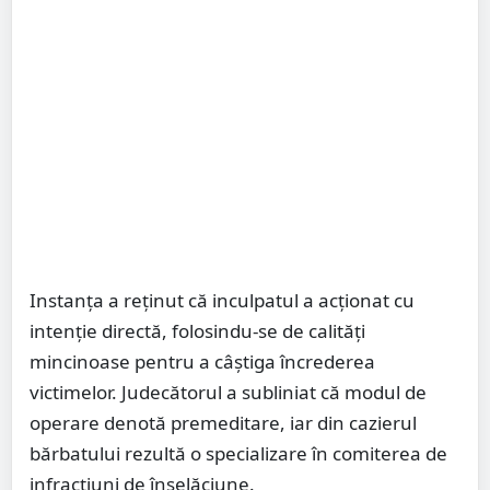
Instanța a reținut că inculpatul a acționat cu
intenție directă, folosindu-se de calități
mincinoase pentru a câștiga încrederea
victimelor. Judecătorul a subliniat că modul de
operare denotă premeditare, iar din cazierul
bărbatului rezultă o specializare în comiterea de
infracțiuni de înșelăciune.