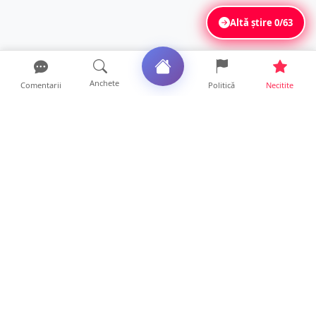
Altă știre
0/63
Anchete
Comentarii
Politică
Necitite
Ultimele articole
FOTO. Haos pentru pasagerii cursei Wizz Air
Satu Mare – Lond...
13 ore • Locale
Distracție scumpă la grătar. Sătmăreanul s-a
ales cu o amend...
13 ore • Locale
CURAJ PENAL. Un bunic de 72 de ani s-a