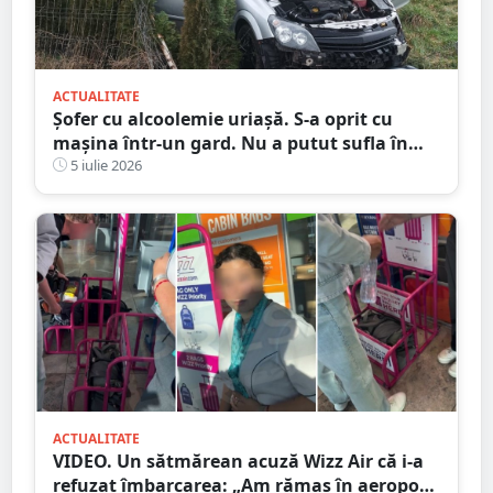
ACTUALITATE
Șofer cu alcoolemie uriașă. S-a oprit cu
mașina într-un gard. Nu a putut sufla în
etilotest de beat ce a fost
5 iulie 2026
ACTUALITATE
VIDEO. Un sătmărean acuză Wizz Air că i-a
refuzat îmbarcarea: „Am rămas în aeroport