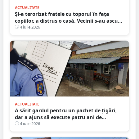
ACTUALITATE
Și-a terorizat fratele cu toporul în fața
copiilor, a distrus o casă. Vecinii s-au ascuns
de frică
4 iulie 2026
ACTUALITATE
A sărit gardul pentru un pachet de țigări,
dar a ajuns să execute patru ani de
închisoare
4 iulie 2026