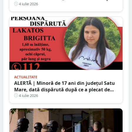
cu băiețelul nostru de 2 ani”
4 iulie 2026
ACTUALITATE
ALERTĂ | Minoră de 17 ani din județul Satu
Mare, dată dispărută după ce a plecat de
acasă în toiul nopții. Poliția cere ajutorul
4 iulie 2026
populației