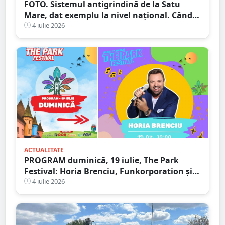
FOTO. Sistemul antigrindină de la Satu
Mare, dat exemplu la nivel național. Când
ar putea fi dat în folosință
4 iulie 2026
ACTUALITATE
PROGRAM duminică, 19 iulie, The Park
Festival: Horia Brenciu, Funkorporation și
Neoton Família, dar și zeci de activități
4 iulie 2026
pentru toate vârstele