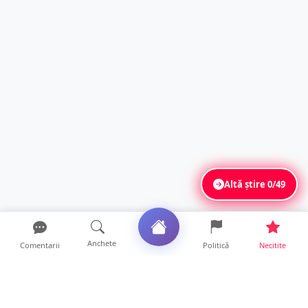
Altă știre
0/49
Anchete
Comentarii
Politică
Necitite
Ultimele articole