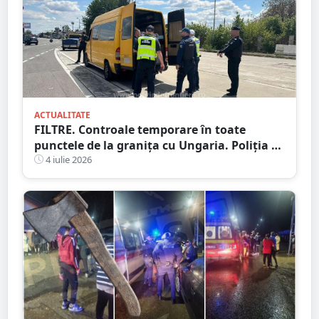
ACTUALITATE
FILTRE. Controale temporare în toate
punctele de la granița cu Ungaria. Poliția de
Frontieră, Poliția și Jandarmeria
4 iulie 2026