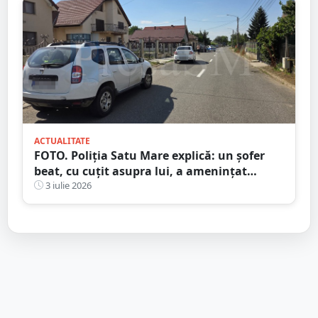
ACTUALITATE
FOTO. Poliția Satu Mare explică: un șofer
beat, cu cuțit asupra lui, a amenințat
polițiștii. Trupele speciale l-au imobilizat
3 iulie 2026