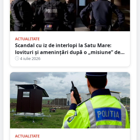
ACTUALITATE
Scandal cu iz de interlopi la Satu Mare:
lovituri și amenințări după o „misiune” de
recuperare a iubitei
4 iulie 2026
ACTUALITATE