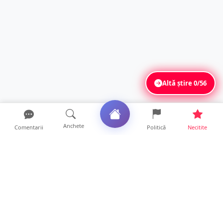
Altă știre
0/56
Anchete
Comentarii
Politică
Necitite
Ultimele articole
La ce ore va putea fi observată eclipsa de
soare la Satu Mar...
12 ore • Life