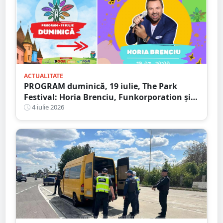
ACTUALITATE
PROGRAM duminică, 19 iulie, The Park
Festival: Horia Brenciu, Funkorporation și
Neoton Família, dar și zeci de activități
4 iulie 2026
pentru toate vârstele