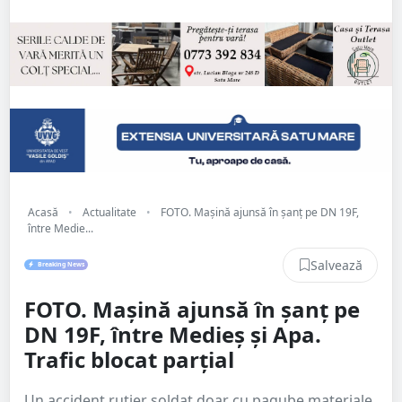
Acasă
•
Actualitate
•
FOTO. Mașină ajunsă în șanț pe DN 19F,
între Medie...
Salvează
Breaking News
FOTO. Mașină ajunsă în șanț pe
DN 19F, între Medieș și Apa.
Trafic blocat parțial
Un accident rutier soldat doar cu pagube materiale