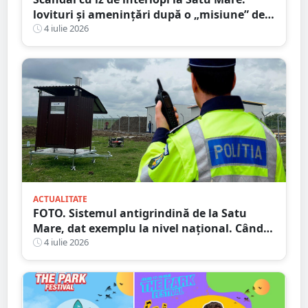
lovituri și amenințări după o „misiune” de
recuperare a iubitei
4 iulie 2026
ACTUALITATE
FOTO. Sistemul antigrindină de la Satu
Mare, dat exemplu la nivel național. Când
ar putea fi dat în folosință
4 iulie 2026