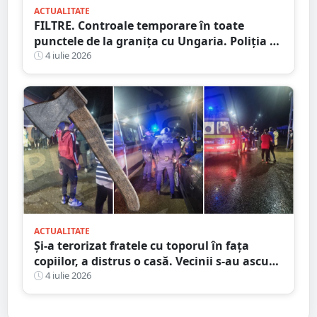
ACTUALITATE
FILTRE. Controale temporare în toate
punctele de la granița cu Ungaria. Poliția de
Frontieră, Poliția și Jandarmeria
4 iulie 2026
ACTUALITATE
Și-a terorizat fratele cu toporul în fața
copiilor, a distrus o casă. Vecinii s-au ascuns
de frică
4 iulie 2026