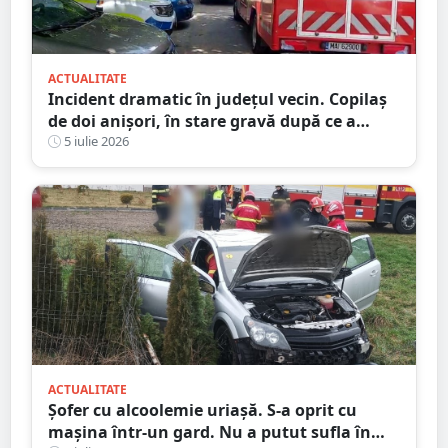
ACTUALITATE
Incident dramatic în județul vecin. Copilaș
de doi anișori, în stare gravă după ce a
căzut de la etaj
5 iulie 2026
ACTUALITATE
Șofer cu alcoolemie uriașă. S-a oprit cu
mașina într-un gard. Nu a putut sufla în