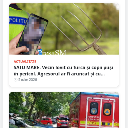
ACTUALITATE
SATU MARE. Vecin lovit cu furca și copii puși
în pericol. Agresorul ar fi aruncat și cu
bolovani în curtea familiei
5 iulie 2026