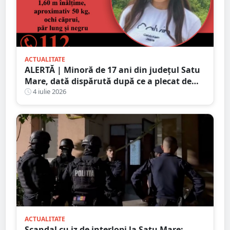
ACTUALITATE
ALERTĂ | Minoră de 17 ani din județul Satu
Mare, dată dispărută după ce a plecat de
acasă în toiul nopții. Poliția cere ajutorul
4 iulie 2026
populației
ACTUALITATE
Scandal cu iz de interlopi la Satu Mare: