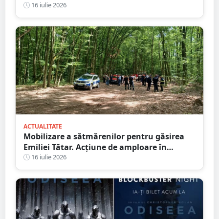
Moisi este eroul zilei
16 iulie 2026
ACTUALITATE
Mobilizare a sătmărenilor pentru găsirea
Emiliei Tătar. Acțiune de amploare în
Homoroade
16 iulie 2026