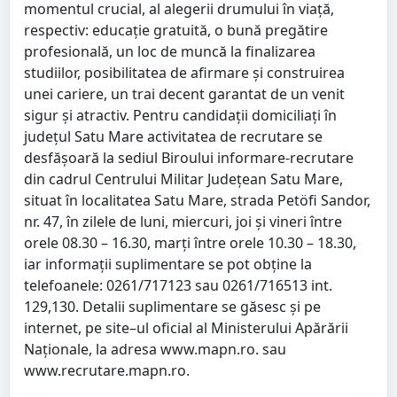
momentul crucial, al alegerii drumului în viaţă,
respectiv: educaţie gratuită, o bună pregătire
profesională, un loc de muncă la finalizarea
studiilor, posibilitatea de afirmare şi construirea
unei cariere, un trai decent garantat de un venit
sigur şi atractiv. Pentru candidaţii domiciliaţi în
judeţul Satu Mare activitatea de recrutare se
desfăşoară la sediul Biroului informare-recrutare
din cadrul Centrului Militar Judeţean Satu Mare,
situat în localitatea Satu Mare, strada Petöfi Sandor,
nr. 47, în zilele de luni, miercuri, joi şi vineri între
orele 08.30 – 16.30, marţi între orele 10.30 – 18.30,
iar informaţii suplimentare se pot obţine la
telefoanele: 0261/717123 sau 0261/716513 int.
129,130. Detalii suplimentare se găsesc şi pe
internet, pe site–ul oficial al Ministerului Apărării
Naţionale, la adresa www.mapn.ro. sau
www.recrutare.mapn.ro.