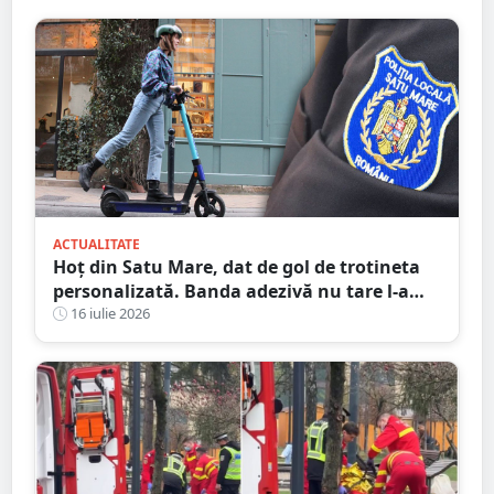
ACTUALITATE
Hoț din Satu Mare, dat de gol de trotineta
personalizată. Banda adezivă nu tare l-a
ajutat
16 iulie 2026