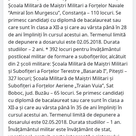
Şcoala Militară de Maiştri Militari a Forţelor Navale
“Amiral Ion Murgescu”, Constanţa – 110 locuri. Se
primesc candidaţi cu diplomă de bacalaureat sau
care sunt în clasa a XII-a şi care au vârsta până în 28
de ani împliniţi în cursul acestui an. Termenul limită
de depunere a dosarului este 02.05.2018. Durata
studiilor – 2 ani. * 392 locuri pentru învăţământul
postliceal militar de formare a subofiţerilor, alcătuit
din 2 şcoli militare: Şcoala Militară de Maiştri Militari
şi Subofiţeri a Forţelor Terestre „Basarab I”, Piteşti –
327 locuri; Şcoala Militară de Maiştri Militari şi
Subofiţeri a Forţelor Aeriene „Traian Vuia”, Sat
Boboc, jud. Buzău – 65 locuri. Se primesc candidaţi
cu diplomă de bacalaureat sau care sunt în clasa a
XII-a şi care au vârsta până în 35 de ani împliniţi în
cursul acestui an. Termenul limită de depunere a
dosarului este 02.05.2018. Durata studiilor – 1 an.
Învăţământul militar este învăţământ de stat,