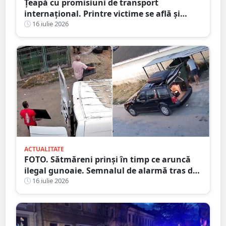
Țeapă cu promisiuni de transport
internațional. Printre victime se află și
persoane din județul Satu Mare
16 iulie 2026
ACTUALITATE
FOTO. Sătmăreni prinși în timp ce aruncă
ilegal gunoaie. Semnalul de alarmă tras de
Primărie
16 iulie 2026