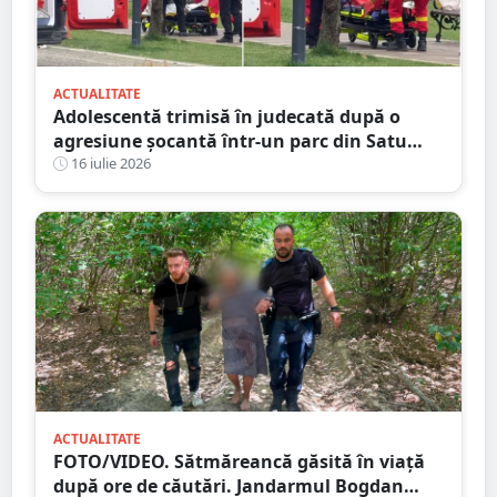
ACTUALITATE
Adolescentă trimisă în judecată după o
agresiune șocantă într-un parc din Satu
Mare. Victima a fost bătută până și-a
16 iulie 2026
pierdut cunoștința
ACTUALITATE
FOTO/VIDEO. Sătmăreancă găsită în viață
după ore de căutări. Jandarmul Bogdan