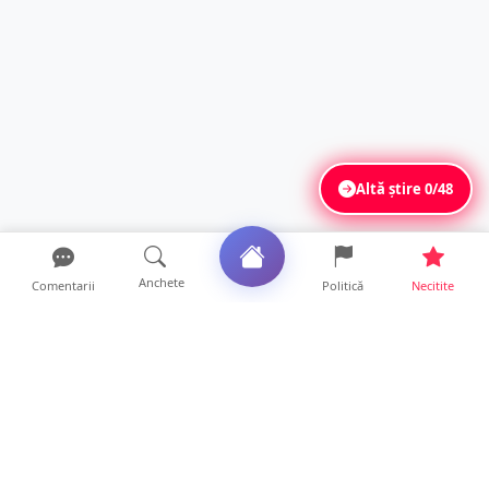
Altă știre
0/48
Anchete
Comentarii
Politică
Necitite
Ultimele articole
FOTO. Accident în sensul giratoriu din Micro
17. Motociclist...
18 ore • Locale