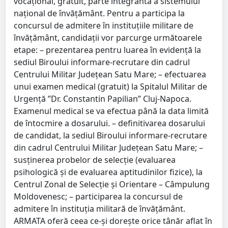
vocaţional, gratuit, parte integrantă a sistemului
naţional de învăţământ. Pentru a participa la
concursul de admitere în instituţiile militare de
învăţământ, candidaţii vor parcurge următoarele
etape: – prezentarea pentru luarea în evidenţă la
sediul Biroului informare-recrutare din cadrul
Centrului Militar Judeţean Satu Mare; – efectuarea
unui examen medical (gratuit) la Spitalul Militar de
Urgenţă ”Dr. Constantin Papilian” Cluj-Napoca.
Examenul medical se va efectua până la data limită
de întocmire a dosarului. – definitivarea dosarului
de candidat, la sediul Biroului informare-recrutare
din cadrul Centrului Militar Judeţean Satu Mare; –
susţinerea probelor de selecţie (evaluarea
psihologică şi de evaluarea aptitudinilor fizice), la
Centrul Zonal de Selecţie şi Orientare – Câmpulung
Moldovenesc; – participarea la concursul de
admitere în instituţia militară de învăţământ.
ARMATA oferă ceea ce-şi doreşte orice tânăr aflat în