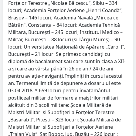
Forţelor Terestre „Nicolae Bălcescu”, Sibiu – 334
locuri; Academia Forţelor Aeriene „Henri Coandă“,
Braşov – 146 locuri; Academia Navală „Mircea cel
Bătrân”, Constanţa – 84 locuri; Academia Tehnică
Militară, Bucureşti – 245 locuri; Institutul Medico –
Militar, Bucureşti – 88 locuri (şi Târgu Mureş) – 90
locuri; Universitatea Naţională de Apărare „Carol I”,
Bucureşti – 21 locuri Se primesc candidaţi cu
diplomă de bacalaureat sau care sunt în clasa a XII-
a şi care au vârsta până în 26 de ani/ 24 de ani
pentru aviaţie-naviganţi, împliniţi în cursul acestui
an. Termenul limită de depunere a dosarului este
03.04.2018. * 659 locuri pentru învăţământul
postliceal militar de formare a maiştrilor militari,
alcătuit din 3 şcoli militare: Şcoala Militară de
Maiştri Militari şi Subofiţeri a Forţelor Terestre
„Basarab I”, Piteşti – 323 locuri; Şcoala Militară de
Maiştri Militari şi Subofiţeri a Forţelor Aeriene
„Traian Vuia”, Sat Boboc, jud. Buzău – 226 locuri;