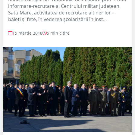
informare-recrutare al Centrului militar judeţean
Satu Mare, activitatea de recrutare a tinerilor –
băieţi şi fete, în vederea şcolarizării în inst...
15 martie 2018
5 min citire