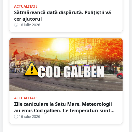
ACTUALITATE
Sătmăreancă dată dispărută. Polițiștii vă
cer ajutorul
16 iulie 2026
ACTUALITATE
Zile caniculare la Satu Mare. Meteorologii
au emis Cod galben. Ce temperaturi sunt
așteptate și când expiră avertizarea meteo
16 iulie 2026