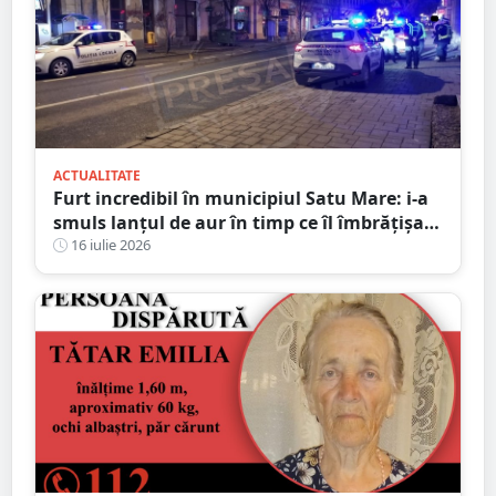
ACTUALITATE
Furt incredibil în municipiul Satu Mare: i-a
smuls lanțul de aur în timp ce îl îmbrățișa și
săruta
16 iulie 2026