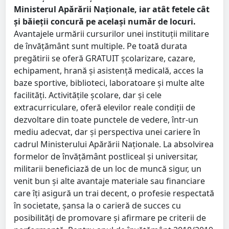
Ministerul Apărării Naţionale, iar atât fetele cât
şi băieţii concură pe acelaşi număr de locuri.
Avantajele urmării cursurilor unei instituţii militare
de învăţământ sunt multiple. Pe toată durata
pregătirii se oferă GRATUIT şcolarizare, cazare,
echipament, hrană şi asistenţă medicală, acces la
baze sportive, biblioteci, laboratoare şi multe alte
facilităţi. Activităţile şcolare, dar şi cele
extracurriculare, oferă elevilor reale condiţii de
dezvoltare din toate punctele de vedere, într-un
mediu adecvat, dar şi perspectiva unei cariere în
cadrul Ministerului Apărării Naţionale. La absolvirea
formelor de învăţământ postliceal şi universitar,
militarii beneficiază de un loc de muncă sigur, un
venit bun şi alte avantaje materiale sau financiare
care îţi asigură un trai decent, o profesie respectată
în societate, şansa la o carieră de succes cu
posibilităţi de promovare şi afirmare pe criterii de