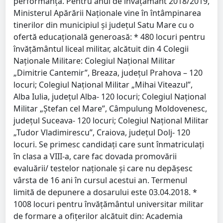
performanţă. Pentru anul de învăţământ 2018/2019,
Ministerul Apărării Naţionale vine în întâmpinarea
tinerilor din municipiul şi judeţul Satu Mare cu o
ofertă educaţională generoasă: * 480 locuri pentru
învăţământul liceal militar, alcătuit din 4 Colegii
Naţionale Militare: Colegiul Naţional Militar
„Dimitrie Cantemir”, Breaza, judeţul Prahova – 120
locuri; Colegiul Naţional Militar „Mihai Viteazul”,
Alba Iulia, judeţul Alba- 120 locuri; Colegiul Naţional
Militar „Ştefan cel Mare”, Câmpulung Moldovenesc,
judeţul Suceava- 120 locuri; Colegiul Naţional Militar
„Tudor Vladimirescu”, Craiova, judeţul Dolj- 120
locuri. Se primesc candidaţi care sunt înmatriculaţi
în clasa a VIII-a, care fac dovada promovării
evaluării/ testelor naţionale şi care nu depăşesc
vârsta de 16 ani în cursul acestui an. Termenul
limită de depunere a dosarului este 03.04.2018. *
1008 locuri pentru învăţământul universitar militar
de formare a ofiţerilor alcătuit din: Academia