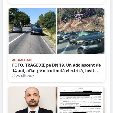
verificări ample
ACTUALITATE
FOTO. TRAGEDIE pe DN 19. Un adolescent de
14 ani, aflat pe o trotinetă electrică, lovit
mortal de o mașină
28 iulie 2026