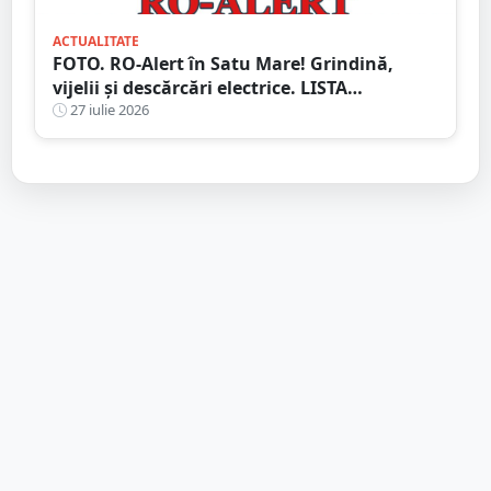
ACTUALITATE
FOTO. RO-Alert în Satu Mare! Grindină,
vijelii și descărcări electrice. LISTA
localităților vizate
27 iulie 2026