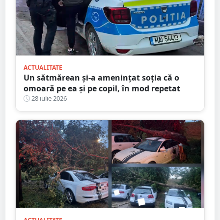
ACTUALITATE
Un sătmărean și-a amenințat soția că o
omoară pe ea și pe copil, în mod repetat
28 iulie 2026