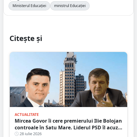
Ministerul Educației
ministrul Educației
Citește și
ACTUALITATE
Mircea Govor îi cere premierului Ilie Bolojan
controale în Satu Mare. Liderul PSD îl acuză
pe Adrian Cozma de presiuni politice și cere
28 iulie 2026