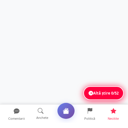
Altă știre
0/52
Anchete
Comentarii
Politică
Necitite