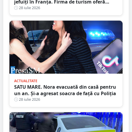
jefuiți în Franța. Firma de turism oferă
explicații
28 iulie 2026
ACTUALITATE
SATU MARE. Nora evacuată din casă pentru
un an. Și-a agresat soacra de față cu Poliția
28 iulie 2026