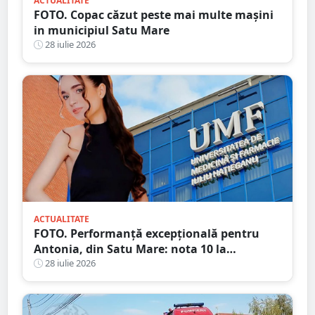
ACTUALITATE
FOTO. Copac căzut peste mai multe mașini
in municipiul Satu Mare
28 iulie 2026
ACTUALITATE
FOTO. Performanță excepțională pentru
Antonia, din Satu Mare: nota 10 la
admiterea la UMF Cluj, o reușită care nu s-a
28 iulie 2026
mai înregistrat de 15 ani