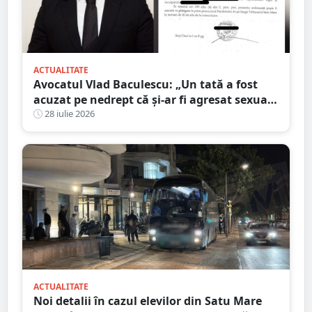
ACTUALITATE
Avocatul Vlad Baculescu: „Un tată a fost
acuzat pe nedrept că și-ar fi agresat sexual
fiica. Viața lui s-a prăbușit înainte ca
28 iulie 2026
justiția să se pronunțe”
ACTUALITATE
Noi detalii în cazul elevilor din Satu Mare