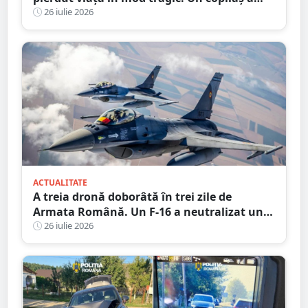
rămas orfan. Au căzut de pe motocicletă, în
26 iulie 2026
județul vecin
ACTUALITATE
A treia dronă doborâtă în trei zile de
Armata Română. Un F-16 a neutralizat un
aparat fără pilot deasupra Mării Negre
26 iulie 2026