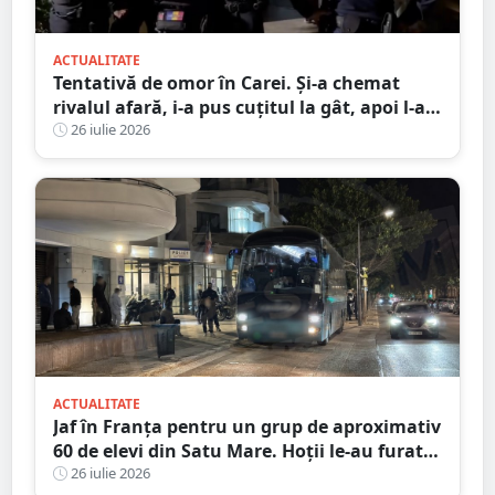
ACTUALITATE
Tentativă de omor în Carei. Și-a chemat
rivalul afară, i-a pus cuțitul la gât, apoi l-a
înjunghiat în abdomen
26 iulie 2026
ACTUALITATE
Jaf în Franța pentru un grup de aproximativ
60 de elevi din Satu Mare. Hoții le-au furat
bagajele, actele și banii după ce autocarul a
26 iulie 2026