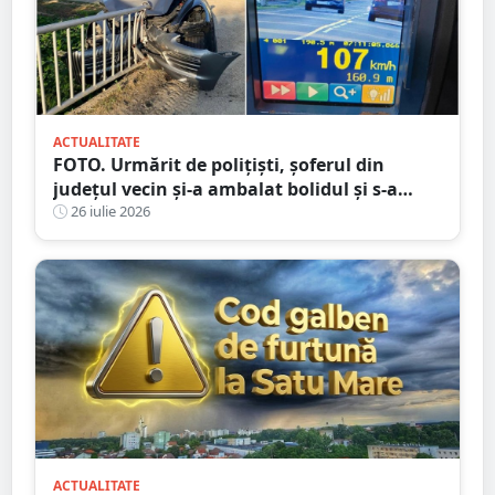
ACTUALITATE
FOTO. Urmărit de polițiști, șoferul din
județul vecin și-a ambalat bolidul și s-a
oprit într-un cap de pod. Apoi a luat-o la
26 iulie 2026
fugă
ACTUALITATE