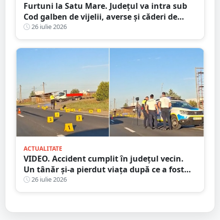
Furtuni la Satu Mare. Județul va intra sub
Cod galben de vijelii, averse și căderi de
grindină
26 iulie 2026
ACTUALITATE
VIDEO. Accident cumplit în județul vecin.
Un tânăr și-a pierdut viața după ce a fost
lovit de camion
26 iulie 2026