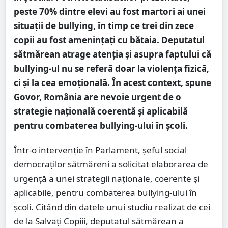
peste 70% dintre elevi au fost martori ai unei
situații de bullying, în timp ce trei din zece
copii au fost amenințați cu bătaia. Deputatul
sătmărean atrage atenția și asupra faptului că
bullying-ul nu se referă doar la violența fizică,
ci și la cea emoțională. În acest context, spune
Govor, România are nevoie urgent de o
strategie națională coerentă și aplicabilă
pentru combaterea bullying-ului în școli.
Într-o intervenție în Parlament, șeful social
democraților sătmăreni a solicitat elaborarea de
urgență a unei strategii naționale, coerente și
aplicabile, pentru combaterea bullying-ului în
școli. Citând din datele unui studiu realizat de cei
de la Salvați Copiii, deputatul sătmărean a