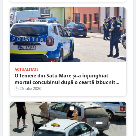
fost lăsat nesupravegheat
ACTUALITATE
O femeie din Satu Mare și-a înjunghiat
mortal concubinul după o ceartă izbucnită
pe fondul geloziei și al alcoolului
26 iulie 2026