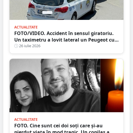
ACTUALITATE
FOTO/VIDEO. Accident în sensul giratoriu.
Un taximetru a lovit lateral un Peugeot cu
numere străine. Eternele parlamentări în
26 iulie 2026
mijlocul intersecției
ACTUALITATE
FOTO. Cine sunt cei doi soți care și-au
pierdut viața în mod tragic. Un copilaș a