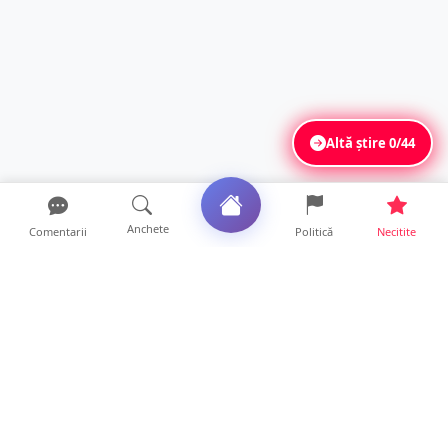
Altă știre
0/44
Anchete
Comentarii
Politică
Necitite
Ultimele articole
VIDEO. Echipajul unei ambulanțe aflate în
misiune, atacat cu...
10 ore • Locale
Un nou val de aer african va cuprinde țara.