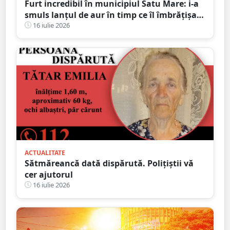
Furt incredibil în municipiul Satu Mare: i-a
smuls lanțul de aur în timp ce îl îmbrățișa și
săruta
16 iulie 2026
ACTUALITATE
Sătmăreancă dată dispărută. Polițiștii vă
cer ajutorul
16 iulie 2026