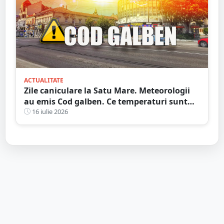
ACTUALITATE
Zile caniculare la Satu Mare. Meteorologii
au emis Cod galben. Ce temperaturi sunt
așteptate și când expiră avertizarea meteo
16 iulie 2026