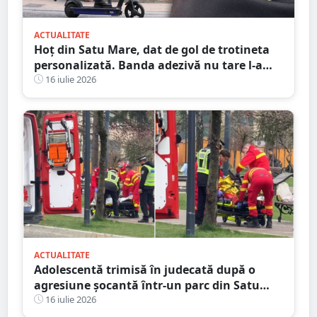
ACTUALITATE
Hoț din Satu Mare, dat de gol de trotineta
personalizată. Banda adezivă nu tare l-a
ajutat
16 iulie 2026
ACTUALITATE
Adolescentă trimisă în judecată după o
agresiune șocantă într-un parc din Satu
Mare. Victima a fost bătută până și-a
16 iulie 2026
pierdut cunoștința