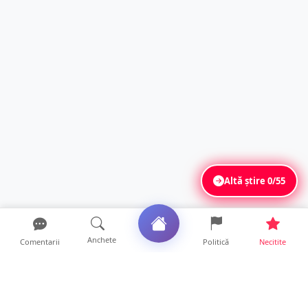
Altă știre
0/55
Anchete
Comentarii
Politică
Necitite
Ultimele articole