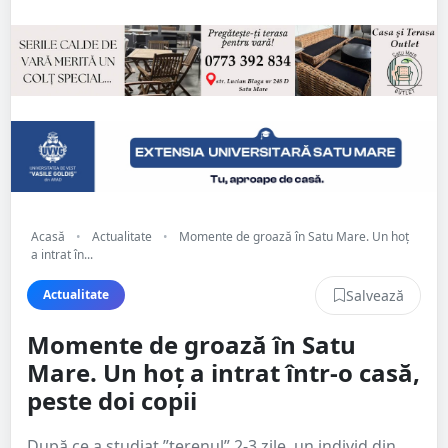
Acasă
•
Actualitate
•
Momente de groază în Satu Mare. Un hoț
a intrat în...
Salvează
Actualitate
Momente de groază în Satu
Mare. Un hoț a intrat într-o casă,
peste doi copii
După ce a studiat ”terenul” 2-3 zile, un individ din