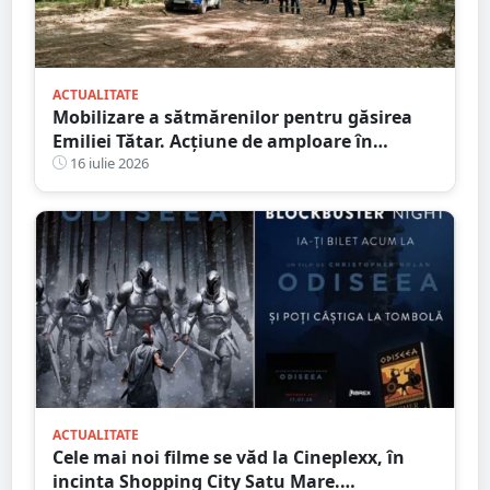
ACTUALITATE
Mobilizare a sătmărenilor pentru găsirea
Emiliei Tătar. Acțiune de amploare în
Homoroade
16 iulie 2026
ACTUALITATE
Cele mai noi filme se văd la Cineplexx, în
incinta Shopping City Satu Mare.