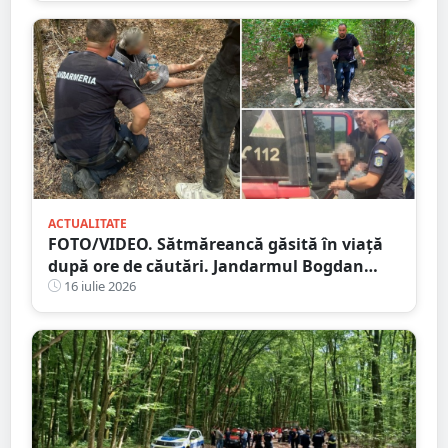
ACTUALITATE
FOTO/VIDEO. Sătmăreancă găsită în viață
după ore de căutări. Jandarmul Bogdan
Moisi este eroul zilei
16 iulie 2026