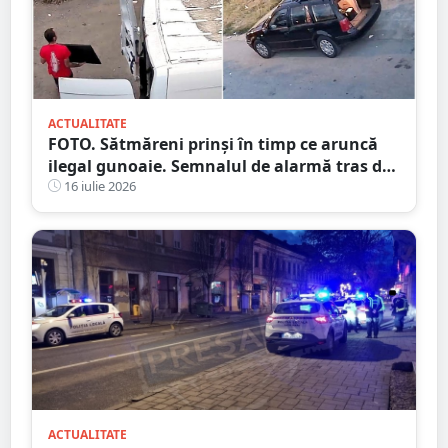
ACTUALITATE
FOTO. Sătmăreni prinși în timp ce aruncă
ilegal gunoaie. Semnalul de alarmă tras de
Primărie
16 iulie 2026
ACTUALITATE