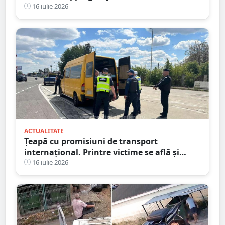
Blockbuster Night: Odiseea
16 iulie 2026
ACTUALITATE
Țeapă cu promisiuni de transport
internațional. Printre victime se află și
persoane din județul Satu Mare
16 iulie 2026