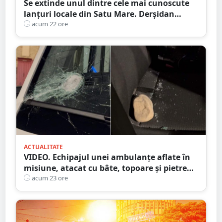
Se extinde unul dintre cele mai cunoscute
lanțuri locale din Satu Mare. Derșidan
pregătește o investiție importantă
acum 22 ore
ACTUALITATE
VIDEO. Echipajul unei ambulanțe aflate în
misiune, atacat cu bâte, topoare și pietre
într-un județ din țară. Totul din cauza
acum 23 ore
zvonurilor de pe Tik Tok