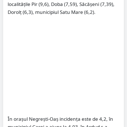
localitățile Pir (9,6), Doba (7,59), Săcășeni (7,39),
Dorolț (6,3), municipiul Satu Mare (6,2).
În orașul Negrești-Oaș incidența este de 4,2, în
municipiul Carei a ajuns la 4,03, în Ardud s-a