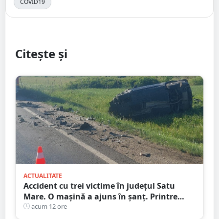
COVID19
Citește și
ACTUALITATE
Accident cu trei victime în județul Satu
Mare. O mașină a ajuns în șanț. Printre
răniți, un copil de doar 2 ani
acum 12 ore