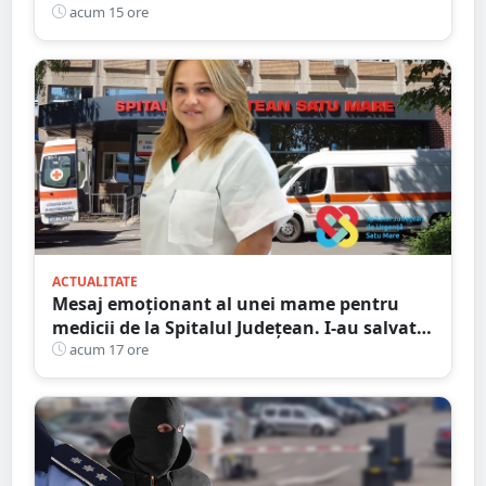
Victima, rămasă la pământ
acum 15 ore
ACTUALITATE
Mesaj emoționant al unei mame pentru
medicii de la Spitalul Județean. I-au salvat
copilul după ani de încercări fără rezultat
acum 17 ore