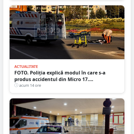
ACTUALITATE
FOTO. Poliția explică modul în care s-a
produs accidentul din Micro 17.
Motociclistul a ajuns la Urgență
acum 14 ore