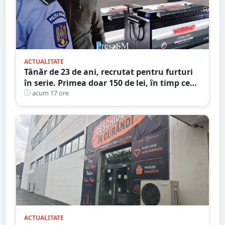
ACTUALITATE
Tânăr de 23 de ani, recrutat pentru furturi
în serie. Primea doar 150 de lei, în timp ce
complicii dispăreau cu prada
acum 17 ore
ACTUALITATE