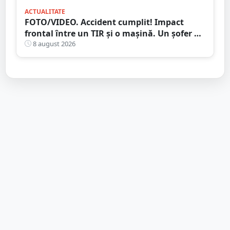
ACTUALITATE
FOTO/VIDEO. Accident cumplit! Impact
frontal între un TIR și o mașină. Un șofer a
murit carbonizat
8 august 2026