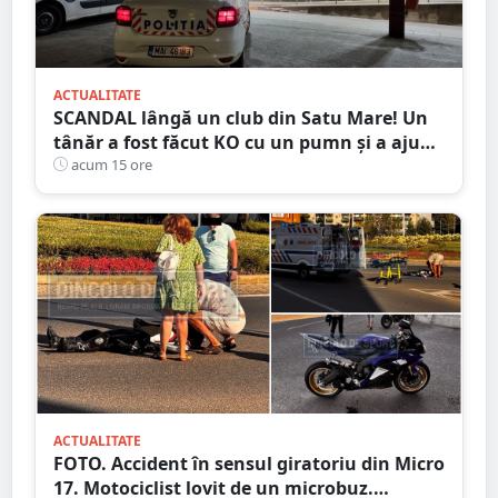
ACTUALITATE
SCANDAL lângă un club din Satu Mare! Un
tânăr a fost făcut KO cu un pumn și a ajuns
la spital. Agresorul, reținut
acum 15 ore
ACTUALITATE
FOTO. Accident în sensul giratoriu din Micro
17. Motociclist lovit de un microbuz.