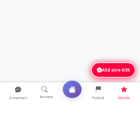
Altă știre
0/35
Anchete
Comentarii
Politică
Necitite
Ultimele articole
Accident grav la Luna Șes. Persoană
răsturnată cu ATV-ul și ...