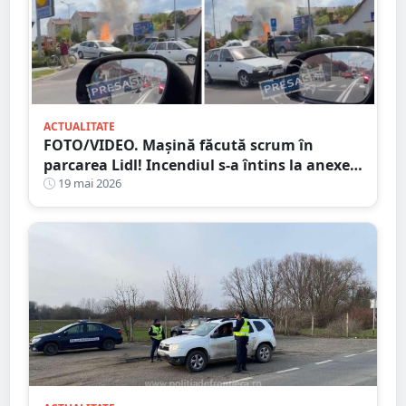
ACTUALITATE
FOTO/VIDEO. Mașină făcută scrum în
parcarea Lidl! Incendiul s-a întins la anexele
din jur
19 mai 2026