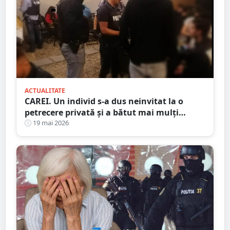
ACTUALITATE
CAREI. Un individ s-a dus neinvitat la o
petrecere privată și a bătut mai mulți
tineri, pe bandă rulantă
19 mai 2026