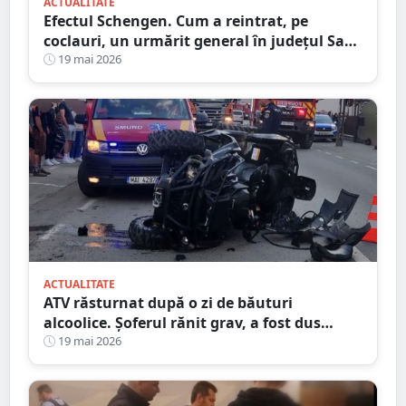
ACTUALITATE
Efectul Schengen. Cum a reintrat, pe
coclauri, un urmărit general în județul Satu
Mare
19 mai 2026
ACTUALITATE
ATV răsturnat după o zi de băuturi
alcoolice. Șoferul rănit grav, a fost dus
inconștient la spital
19 mai 2026