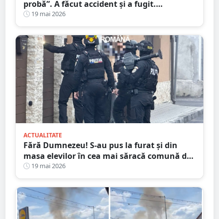
probă”. A făcut accident și a fugit.
Etilotestul, dat peste cap
19 mai 2026
ACTUALITATE
Fără Dumnezeu! S-au pus la furat și din
masa elevilor în cea mai săracă comună din
județul Satu Mare
19 mai 2026