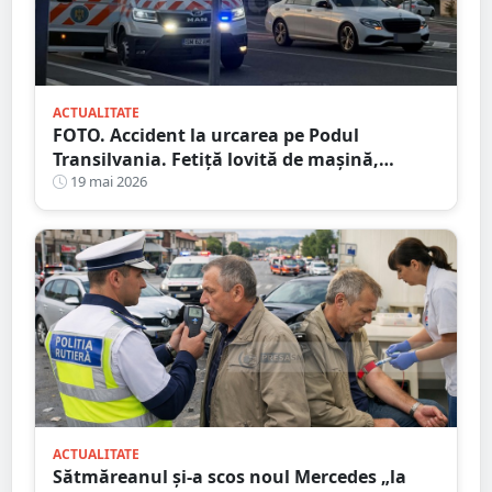
ACTUALITATE
FOTO. Accident la urcarea pe Podul
Transilvania. Fetiță lovită de mașină,
aruncată în aer
19 mai 2026
ACTUALITATE
Sătmăreanul și-a scos noul Mercedes „la