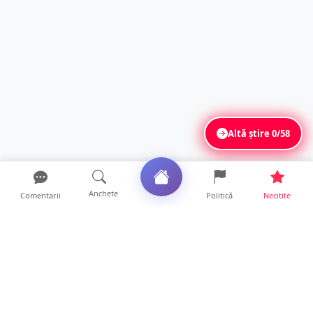
Altă știre
0/58
Anchete
Comentarii
Politică
Necitite
Ultimele articole
DRAMĂ. Bărbat găsit mort, astăzi, într-un
apartament din Sat...
11 ore • Locale