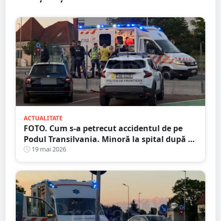
ACTUALITATE
FOTO. Cum s-a petrecut accidentul de pe
Podul Transilvania. Minoră la spital după ce
a fost lovită pe trecere
19 mai 2026