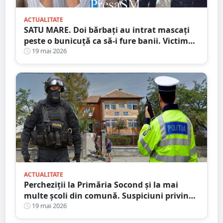
ACTUALITATE
SATU MARE. Doi bărbați au intrat mascați
peste o bunicuță ca să-i fure banii. Victima
i-a pus pe fugă!
19 mai 2026
ACTUALITATE
Percheziții la Primăria Socond și la mai
multe școli din comună. Suspiciuni privind
fondurile pentru masa caldă și ajutoarele
19 mai 2026
sociale