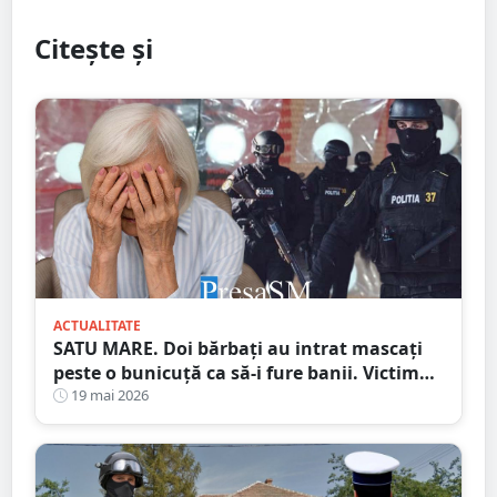
Citește și
ACTUALITATE
SATU MARE. Doi bărbați au intrat mascați
peste o bunicuță ca să-i fure banii. Victima
i-a pus pe fugă!
19 mai 2026