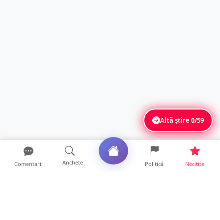
Altă știre
0/59
Anchete
Comentarii
Politică
Necitite
Ultimele articole
ANCHETĂ. Acuzații explozive la DGASPC