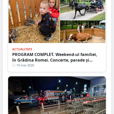
ACTUALITATE
PROGRAM COMPLET. Weekend-ul familiei,
în Grădina Romei. Concerte, parade și
concursuri pentru copii
19 mai 2026