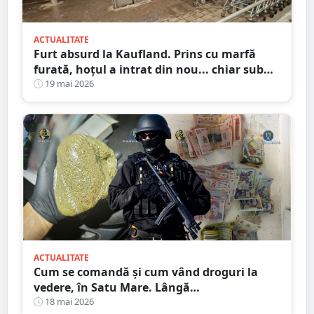
ACTUALITATE
Furt absurd la Kaufland. Prins cu marfă
furată, hoțul a intrat din nou... chiar sub
ochii paznicilor
19 mai 2026
ACTUALITATE
Cum se comandă și cum vând droguri la
vedere, în Satu Mare. Lângă
hoteluri/restaurante cunoscute
18 mai 2026