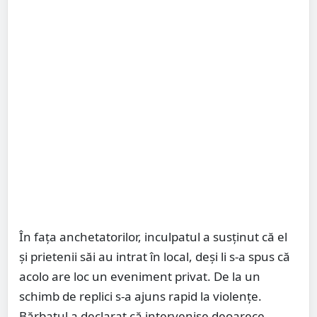
În fața anchetatorilor, inculpatul a susținut că el
și prietenii săi au intrat în local, deși li s-a spus că
acolo are loc un eveniment privat. De la un
schimb de replici s-a ajuns rapid la violențe.
Bărbatul a declarat că intervenise deoarece