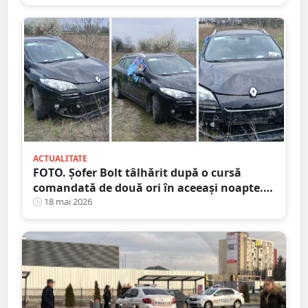
ACTUALITATE
FOTO. Șofer Bolt tâlhărit după o cursă
comandată de două ori în aceeași noapte.
Unul dintre suspecți este minor
18 mai 2026