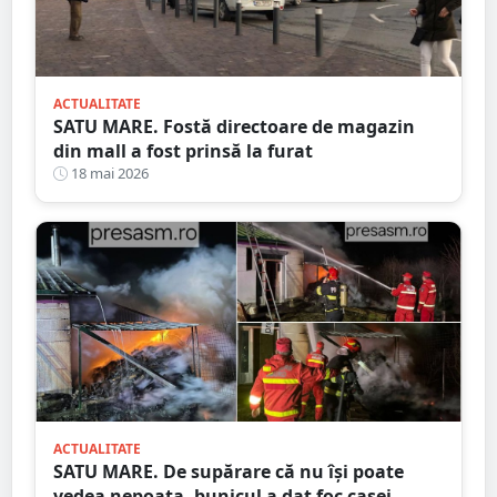
ACTUALITATE
SATU MARE. Fostă directoare de magazin
din mall a fost prinsă la furat
18 mai 2026
ACTUALITATE
SATU MARE. De supărare că nu își poate
vedea nepoata, bunicul a dat foc casei