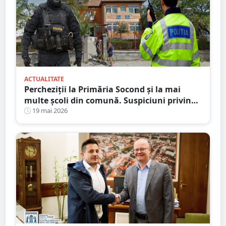
ACTUALITATE
Percheziții la Primăria Socond și la mai
multe școli din comună. Suspiciuni privind
fondurile pentru masa caldă și ajutoarele
19 mai 2026
sociale