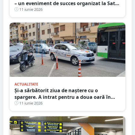
– un eveniment de succes organizat la Satu
Mare
11 iunie 2026
ACTUALITATE
Și-a sărbătorit ziua de naștere cu o
spargere. A intrat pentru a doua oară în
aceeași pizzerie din Satu Mare
11 iunie 2026