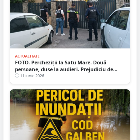
ACTUALITATE
FOTO. Percheziții la Satu Mare. Două
persoane, duse la audieri. Prejudiciu de
sute de mii de lei
11 iunie 2026