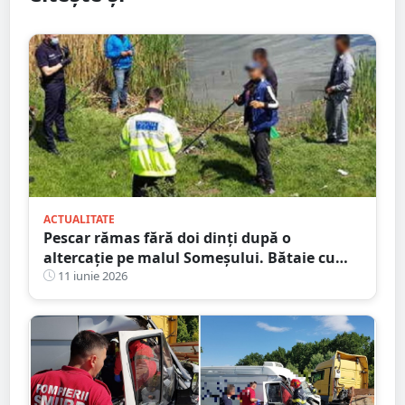
ACTUALITATE
Pescar rămas fără doi dinți după o
altercație pe malul Someșului. Bătaie cu
niște petrecăreți din barcă
11 iunie 2026