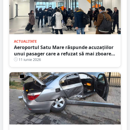
ACTUALITATE
Aeroportul Satu Mare răspunde acuzațiilor
unui pasager care a refuzat să mai zboare,
acuzând atitudinea angajaților
11 iunie 2026