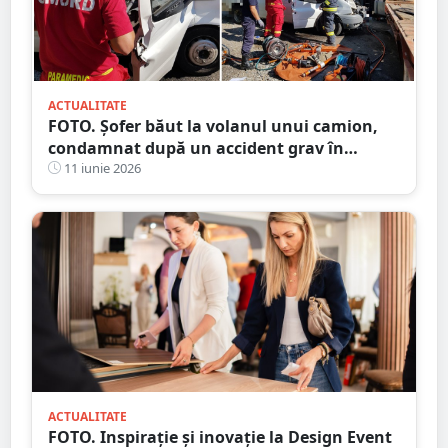
ACTUALITATE
FOTO. Șofer băut la volanul unui camion,
condamnat după un accident grav în
județul Satu Mare. Victima, despăgubită cu
11 iunie 2026
peste 24.000 de euro
ACTUALITATE
FOTO. Inspirație și inovație la Design Event