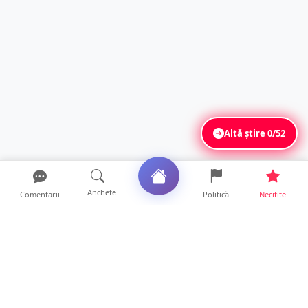
Altă știre
0/52
Anchete
Comentarii
Politică
Necitite
Ultimele articole
O covrigărie și o cantină din Satu Mare,
amendate. Ce s-a gă...
9 ore • Locale