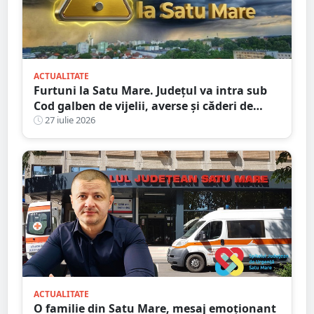
ACTUALITATE
Furtuni la Satu Mare. Județul va intra sub
Cod galben de vijelii, averse și căderi de
grindină
27 iulie 2026
ACTUALITATE
O familie din Satu Mare, mesaj emoționant