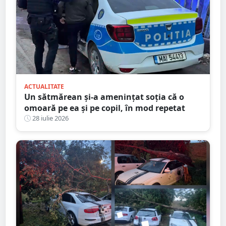
ACTUALITATE
Un sătmărean și-a amenințat soția că o
omoară pe ea și pe copil, în mod repetat
28 iulie 2026