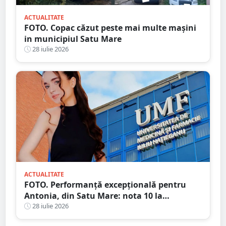
ACTUALITATE
FOTO. Copac căzut peste mai multe mașini
in municipiul Satu Mare
28 iulie 2026
ACTUALITATE
FOTO. Performanță excepțională pentru
Antonia, din Satu Mare: nota 10 la
admiterea la UMF Cluj, o reușită care nu s-a
28 iulie 2026
mai înregistrat de 15 ani