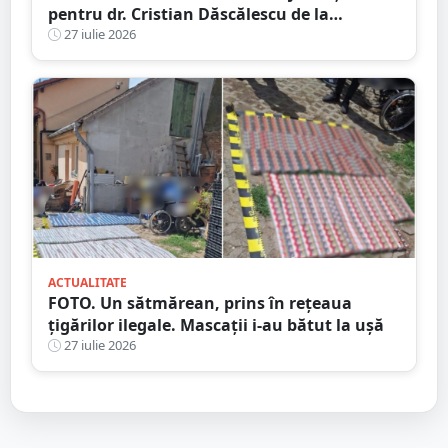
pentru dr. Cristian Dăscălescu de la
Spitalului Județean
27 iulie 2026
ACTUALITATE
FOTO. Un sătmărean, prins în rețeaua
țigărilor ilegale. Mascații i-au bătut la ușă
27 iulie 2026