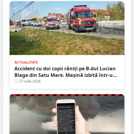
ACTUALITATE
Accident cu doi copii răniți pe B-dul Lucian
Blaga din Satu Mare. Mașină izbită într-un
stâlp
27 iulie 2026