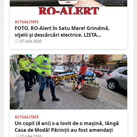
ACTUALITATE
FOTO. RO-Alert în Satu Mare! Grindină,
vijelii și descărcări electrice. LISTA
localităților vizate
27 iulie 2026
ACTUALITATE
Un copil (4 ani) s-a lovit de o mașină, lângă
Casa de Modă! Părinții au fost amendați
27 iulie 2026