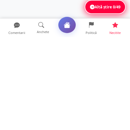
Altă știre
0/49
Anchete
Comentarii
Politică
Necitite
Ultimele articole
Mamă de doar 36 de ani, măcinată de
cancer. Doi copii luptă ...
21 ore • Locale
Un sătmărean acuză un centru medical că i-
a anulat consultaț...
20 ore • Locale
TRAGEDIE. Un tânăr român de doar 19 ani a
murit în timp ce c...