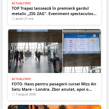
ACTUALITATE
TOP Trapez lansează în premieră gardul
metalic „ZIG ZAG”. Eveniment spectaculos
în Grădina Romei
acum 21 ore
ACTUALITATE
FOTO. Haos pentru pasagerii cursei Wizz Air
Satu Mare – Londra. Zbor anulat, apoi o
nouă întârziere. Fără explicații clare
7 august 2026