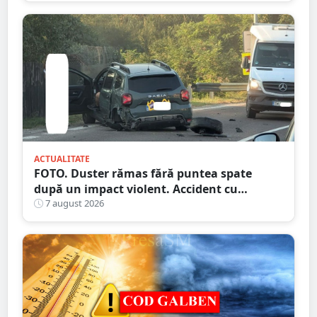
ACTUALITATE
FOTO. Duster rămas fără puntea spate
după un impact violent. Accident cu
implicarea unei mașini din Satu Mare
7 august 2026