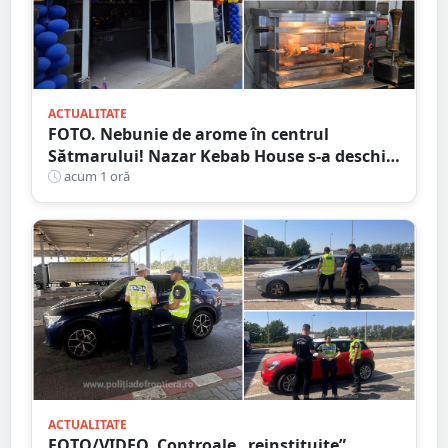
ACTUALITATE
FOTO. Nebunie de arome în centrul
Sătmarului! Nazar Kebab House s-a deschis
cu șaorma la 20 de lei
acum 1 oră
ACTUALITATE
FOTO/VIDEO. Controale „reinstituite”