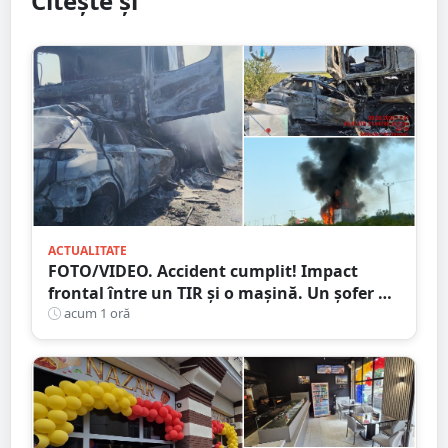
Citește și
ACTUALITATE
FOTO/VIDEO. Accident cumplit! Impact
frontal între un TIR și o mașină. Un șofer a
murit carbonizat
acum 1 oră