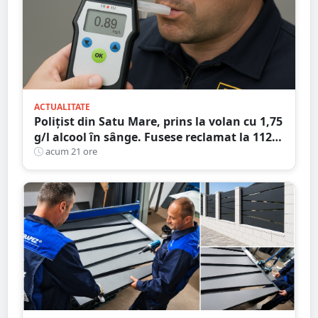
ACTUALITATE
Polițist din Satu Mare, prins la volan cu 1,75
g/l alcool în sânge. Fusese reclamat la 112
că circula pe contrasens
acum 21 ore