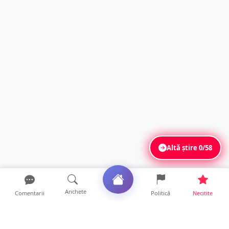
Altă știre
0/58
Anchete
Comentarii
Politică
Necitite