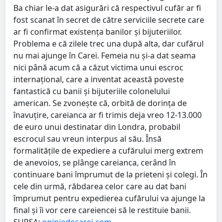
Ba chiar le-a dat asigurări că respectivul cufăr ar fi
fost scanat în secret de către serviciile secrete care
ar fi confirmat existența banilor și bijuteriilor.
Problema e că zilele trec una după alta, dar cufărul
nu mai ajunge în Carei. Femeia nu și-a dat seama
nici până acum că a căzut victima unui escroc
internațional, care a inventat această poveste
fantastică cu banii și bijuteriile colonelului
american. Se zvonește că, orbită de dorința de
înavuțire, careianca ar fi trimis deja vreo 12-13.000
de euro unui destinatar din Londra, probabil
escrocul sau vreun interpus al său. Însă
formalitățile de expediere a cufărului merg extrem
de anevoios, se plânge careianca, cerând în
continuare bani împrumut de la prieteni și colegi. În
cele din urmă, răbdarea celor care au dat bani
împrumut pentru expedierea cufărului va ajunge la
final și îi vor cere careiencei să le restituie banii.
SURSA:
opiniedecarei.com