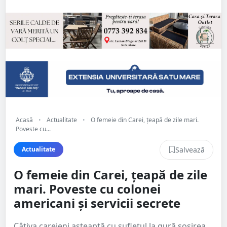
Acasă
•
Actualitate
•
O femeie din Carei, țeapă de zile mari.
Poveste cu...
Salvează
Actualitate
O femeie din Carei, țeapă de zile
mari. Poveste cu colonei
americani și servicii secrete
Câțiva careieni așteaptă cu sufletul la gură sosirea