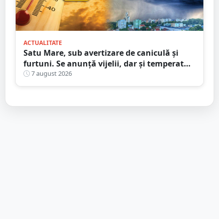
ACTUALITATE
Satu Mare, sub avertizare de caniculă și
furtuni. Se anunță vijelii, dar și temperaturi
ridicate. Avertizarea ANM
7 august 2026