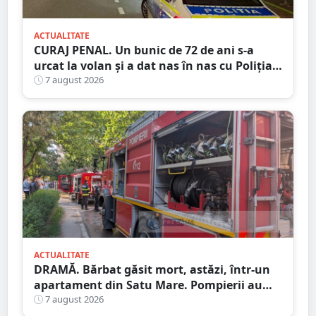
ACTUALITATE
CURAJ PENAL. Un bunic de 72 de ani s-a
urcat la volan și a dat nas în nas cu Poliția
Satu Mare
7 august 2026
ACTUALITATE
DRAMĂ. Bărbat găsit mort, astăzi, într-un
apartament din Satu Mare. Pompierii au
spart ușa
7 august 2026