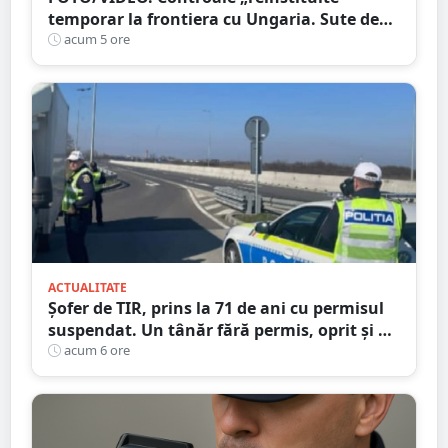
temporar la frontiera cu Ungaria. Sute de
persoane și mașini, verificate în județul
acum 5 ore
Satu Mare
ACTUALITATE
Șofer de TIR, prins la 71 de ani cu permisul
suspendat. Un tânăr fără permis, oprit și el
la Petea
acum 6 ore