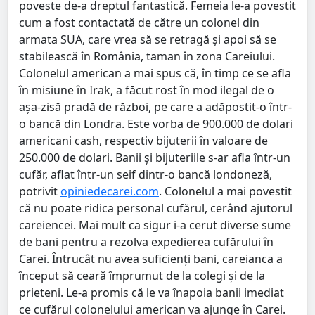
poveste de-a dreptul fantastică. Femeia le-a povestit
cum a fost contactată de către un colonel din
armata SUA, care vrea să se retragă și apoi să se
stabilească în România, taman în zona Careiului.
Colonelul american a mai spus că, în timp ce se afla
în misiune în Irak, a făcut rost în mod ilegal de o
așa-zisă pradă de război, pe care a adăpostit-o într-
o bancă din Londra. Este vorba de 900.000 de dolari
americani cash, respectiv bijuterii în valoare de
250.000 de dolari. Banii și bijuteriile s-ar afla într-un
cufăr, aflat într-un seif dintr-o bancă londoneză,
potrivit
opiniedecarei.com
. Colonelul a mai povestit
că nu poate ridica personal cufărul, cerând ajutorul
careiencei. Mai mult ca sigur i-a cerut diverse sume
de bani pentru a rezolva expedierea cufărului în
Carei. Întrucât nu avea suficienți bani, careianca a
început să ceară împrumut de la colegi și de la
prieteni. Le-a promis că le va înapoia banii imediat
ce cufărul colonelului american va ajunge în Carei.