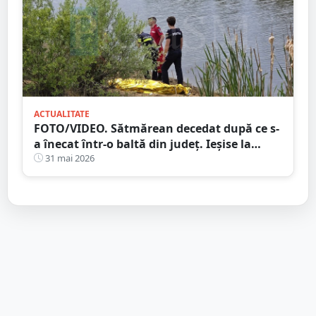
ACTUALITATE
FOTO/VIDEO. Sătmărean decedat după ce s-
a înecat într-o baltă din județ. Ieșise la
pescuit
31 mai 2026