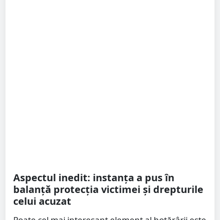
Aspectul inedit: instanța a pus în
balanță protecția victimei și drepturile
celui acuzat
Poate cel mai interesant element al hotărârii este