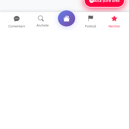
Altă știre
0/65
Anchete
Comentarii
Politică
Necitite
Ultimele articole
Polițist din Satu Mare, prins la volan cu 1,75
g/l alcool în...
19 ore • Locale
TOP Trapez lansează în premieră gardul
metalic „ZIG ZAG”. Ev...
19 ore • Locale
FOTO. Haos pentru pasagerii cursei Wizz Air
Satu Mare – Lond...
13 ore • Locale