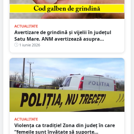
ACTUALITATE
Avertizare de grindină și vijelii în județul
Satu Mare. ANM avertizează asupra
fenomenelor severe
1 iunie 2026
ACTUALITATE
Violența ca tradiție! Zona din județ în care
”femeile sunt învățate să suporte