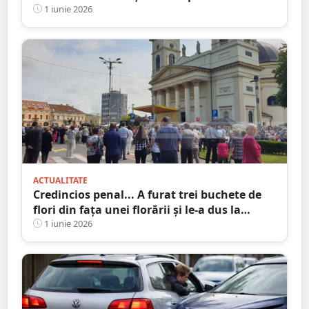
agresiunile soților”
1 iunie 2026
ACTUALITATE
Credincios penal... A furat trei buchete de
flori din fața unei florării și le-a dus la
biserică
1 iunie 2026