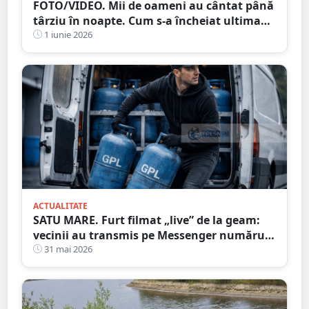
FOTO/VIDEO. Mii de oameni au cântat până
târziu în noapte. Cum s-a încheiat ultima
seară de concerte de la Zilele Orașului Satu
1 iunie 2026
Mare
ACTUALITATE
SATU MARE. Furt filmat „live” de la geam:
vecinii au transmis pe Messenger numărul
mașinii hoților
31 mai 2026