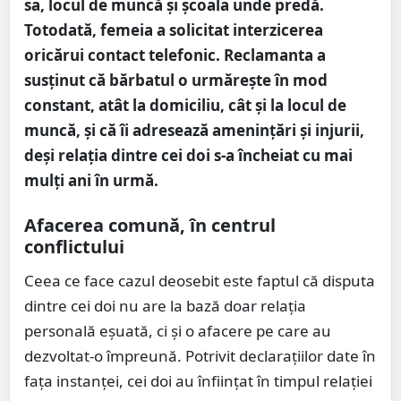
sa, locul de muncă și școala unde predă.
Totodată, femeia a solicitat interzicerea
oricărui contact telefonic. Reclamanta a
susținut că bărbatul o urmărește în mod
constant, atât la domiciliu, cât și la locul de
muncă, și că îi adresează amenințări și injurii,
deși relația dintre cei doi s-a încheiat cu mai
mulți ani în urmă.
Afacerea comună, în centrul
conflictului
Ceea ce face cazul deosebit este faptul că disputa
dintre cei doi nu are la bază doar relația
personală eșuată, ci și o afacere pe care au
dezvoltat-o împreună. Potrivit declarațiilor date în
fața instanței, cei doi au înființat în timpul relației