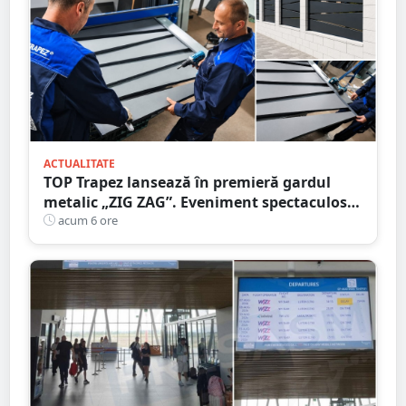
ACTUALITATE
TOP Trapez lansează în premieră gardul
metalic „ZIG ZAG”. Eveniment spectaculos
în Grădina Romei
acum 6 ore