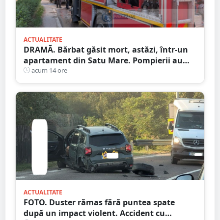
ACTUALITATE
DRAMĂ. Bărbat găsit mort, astăzi, într-un
apartament din Satu Mare. Pompierii au
spart ușa
acum 14 ore
ACTUALITATE
FOTO. Duster rămas fără puntea spate
după un impact violent. Accident cu