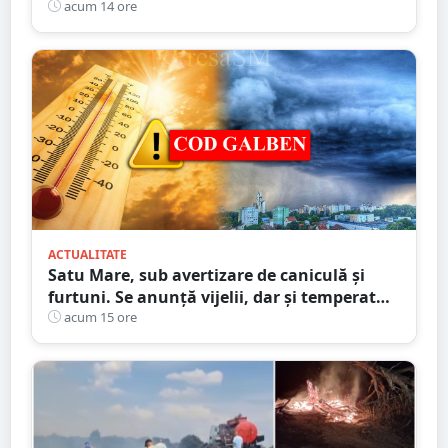
implicarea unei mașini din Satu Mare
acum 14 ore
ACTUALITATE
Satu Mare, sub avertizare de caniculă și
furtuni. Se anunță vijelii, dar și temperaturi
ridicate. Avertizarea ANM
acum 15 ore