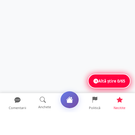
Altă știre
0/65
Anchete
Comentarii
Politică
Necitite
Ultimele articole