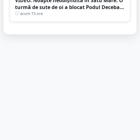
VIDEO. Noapte neobișnuită în Satu Mare. O
turmă de sute de oi a blocat Podul Decebal.
Gest de apreciat al ciobanului
acum 15 ore