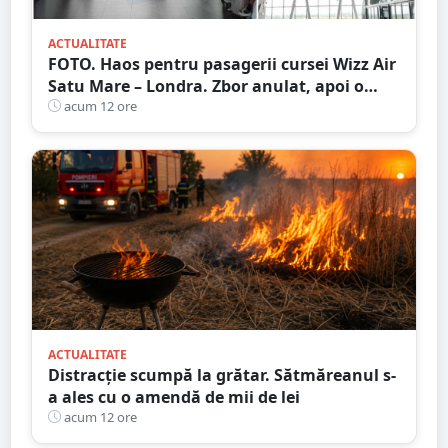
ACTUALITATE
FOTO. Haos pentru pasagerii cursei Wizz Air
Satu Mare – Londra. Zbor anulat, apoi o
nouă întârziere. Fără explicații clare
acum 12 ore
ACTUALITATE
Distracție scumpă la grătar. Sătmăreanul s-
a ales cu o amendă de mii de lei
acum 12 ore