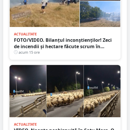
ACTUALITATE
FOTO/VIDEO. Bilanțul inconștienților! Zeci
de incendii și hectare făcute scrum în
județul Satu Mare
acum 15 ore
ACTUALITATE