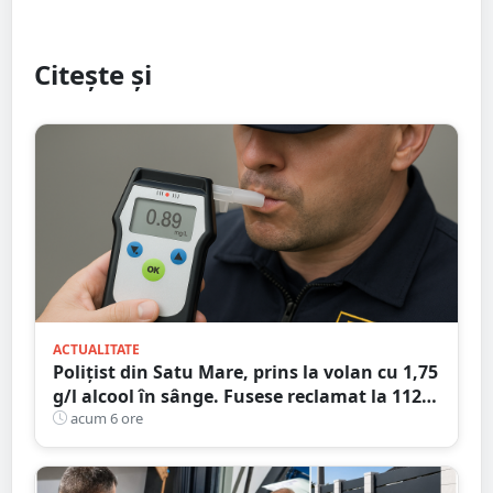
Citește și
ACTUALITATE
Polițist din Satu Mare, prins la volan cu 1,75
g/l alcool în sânge. Fusese reclamat la 112
că circula pe contrasens
acum 6 ore