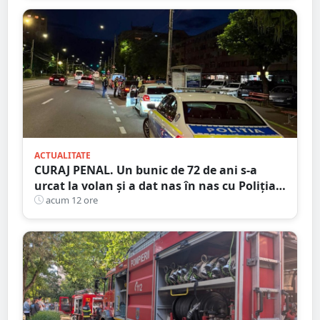
ACTUALITATE
CURAJ PENAL. Un bunic de 72 de ani s-a
urcat la volan și a dat nas în nas cu Poliția
Satu Mare
acum 12 ore