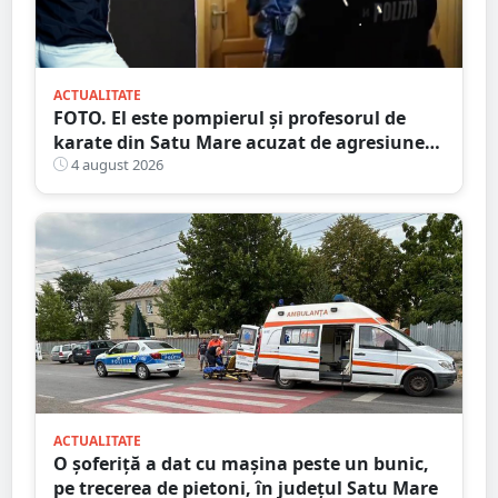
ACTUALITATE
FOTO. El este pompierul și profesorul de
karate din Satu Mare acuzat de agresiune
intimă asupra unui minor
4 august 2026
ACTUALITATE
O șoferiță a dat cu mașina peste un bunic,
pe trecerea de pietoni, în județul Satu Mare