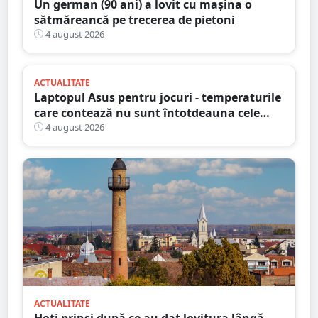
Un german (90 ani) a lovit cu mașina o
sătmăreancă pe trecerea de pietoni
4 august 2026
ACTUALITATE
Laptopul Asus pentru jocuri - temperaturile
care contează nu sunt întotdeauna cele
mai mari
4 august 2026
ACTUALITATE
Hoți prinși după ce au dat lovitura lângă