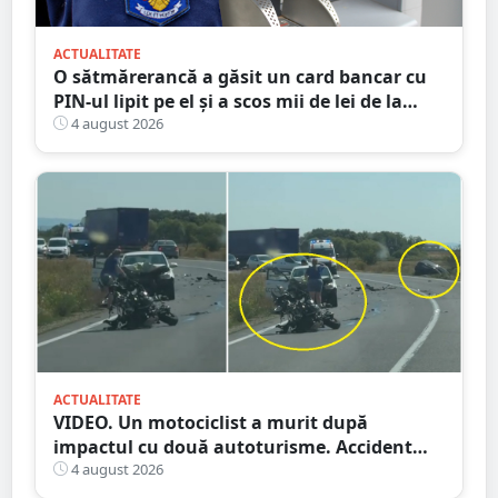
ACTUALITATE
O sătmărerancă a găsit un card bancar cu
PIN-ul lipit pe el și a scos mii de lei de la
bancomat
4 august 2026
ACTUALITATE
VIDEO. Un motociclist a murit după
impactul cu două autoturisme. Accident
cumplit în județul vecin
4 august 2026