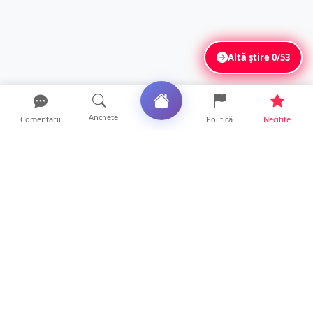
Altă știre
0/53
Anchete
Comentarii
Politică
Necitite
Ultimele articole
Polițist din Satu Mare, prins la volan cu 1,75
g/l alcool în...
19 ore • Locale
TOP Trapez lansează în premieră gardul
metalic „ZIG ZAG”. Ev...
19 ore • Locale