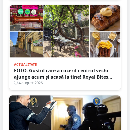
ACTUALITATE
FOTO. Gustul care a cucerit centrul vechi
ajunge acum și acasă la tine! Royal Bites
(fosta Zahana) livrează la domiciliu
4 august 2026