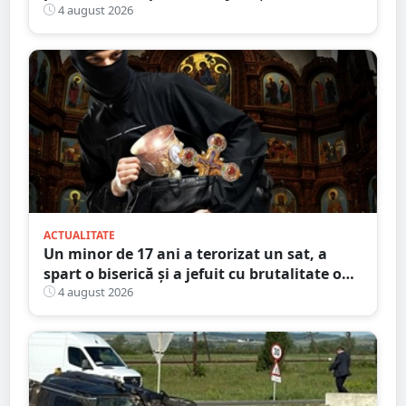
4 august 2026
ACTUALITATE
Un minor de 17 ani a terorizat un sat, a
spart o biserică și a jefuit cu brutalitate o
bătrână de 80 de ani
4 august 2026