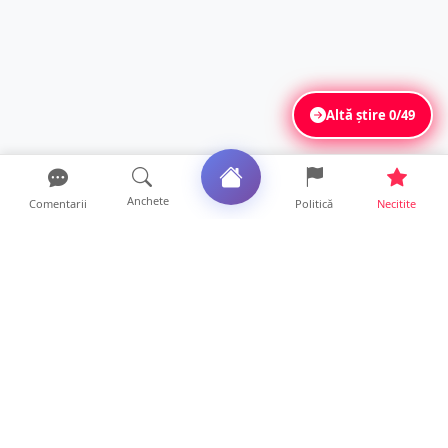
Altă știre
0/49
Anchete
Comentarii
Politică
Necitite
Ultimele articole
Mamă de doar 36 de ani, măcinată de
cancer. Doi copii luptă ...
21 ore • Locale
Un sătmărean acuză un centru medical că i-
a anulat consultaț...