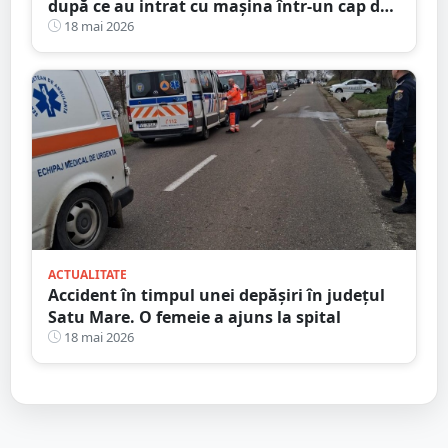
după ce au intrat cu mașina într-un cap de
pod. Totul s-a întâmplat în județul Satu
18 mai 2026
Mare
ACTUALITATE
Accident în timpul unei depășiri în județul
Satu Mare. O femeie a ajuns la spital
18 mai 2026