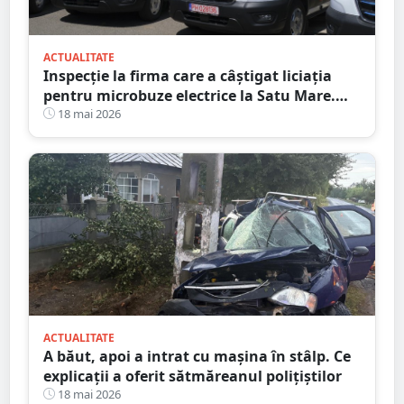
ACTUALITATE
Inspecție la firma care a câștigat liciația
pentru microbuze electrice la Satu Mare.
Consiliul Concurenței a intrat pe fir
18 mai 2026
ACTUALITATE
A băut, apoi a intrat cu mașina în stâlp. Ce
explicații a oferit sătmăreanul polițiștilor
18 mai 2026