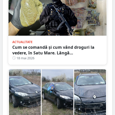
ACTUALITATE
Cum se comandă și cum vând droguri la
vedere, în Satu Mare. Lângă
hoteluri/restaurante cunoscute
18 mai 2026