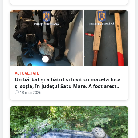
ACTUALITATE
Un bărbat și-a bătut și lovit cu maceta fiica
și soția, în județul Satu Mare. A fost arestat
preventiv
18 mai 2026