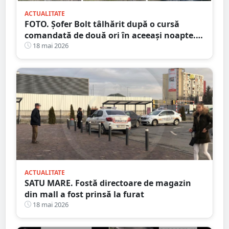
ACTUALITATE
FOTO. Șofer Bolt tâlhărit după o cursă
comandată de două ori în aceeași noapte.
Unul dintre suspecți este minor
18 mai 2026
ACTUALITATE
SATU MARE. Fostă directoare de magazin
din mall a fost prinsă la furat
18 mai 2026