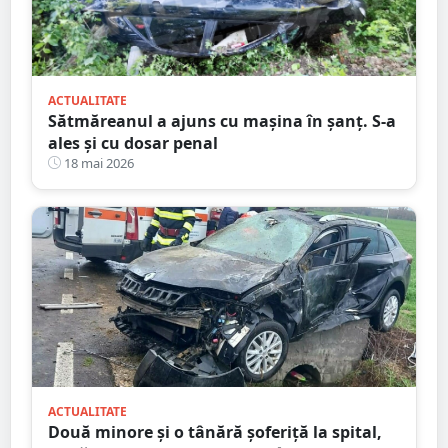
ACTUALITATE
Sătmăreanul a ajuns cu mașina în șanț. S-a
ales și cu dosar penal
18 mai 2026
ACTUALITATE
Două minore și o tânără șoferiță la spital,