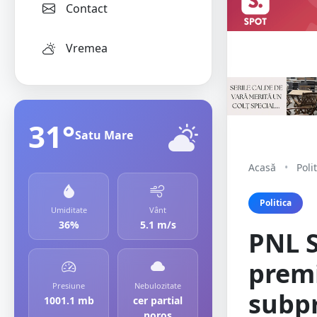
Contact
Vremea
31°
Satu Mare
Acasă
•
Poli
Politica
Umiditate
Vânt
36%
5.1 m/s
PNL S
premi
Presiune
Nebulozitate
subpr
1001.1 mb
cer partial
noros