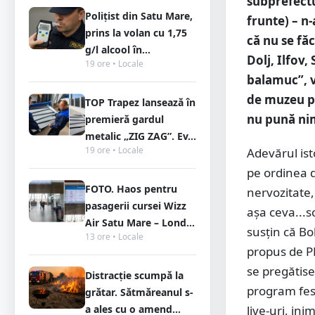
subprefectu
Polițist din Satu Mare,
frunte) – n
prins la volan cu 1,75
că nu se fă
g/l alcool în...
Dolj, Ilfov,
19 ore • Locale
balamuc”, v
de muzeu pe
TOP Trapez lansează în
nu pună ni
premieră gardul
metalic „ZIG ZAG”. Ev...
19 ore • Locale
Adevărul ist
pe ordinea d
FOTO. Haos pentru
nervozitate
pasagerii cursei Wizz
așa ceva...s
Air Satu Mare – Lond...
susțin că B
13 ore • Locale
propus de PN
se pregătis
Distracție scumpă la
program fest
grătar. Sătmăreanul s-
a ales cu o amend...
live-uri, in