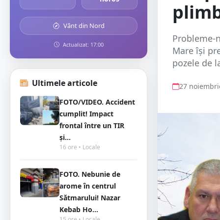
plim
Vânt din Nord
Probleme-n 
Actualizat: 17:00
Mare își pr
pozele de l
Ultimele articole
27 noiembri
FOTO/VIDEO. Accident
cumplit! Impact
frontal între un TIR
și...
16 ore • Locale
FOTO. Nebunie de
arome în centrul
Sătmarului! Nazar
Kebab Ho...
15 ore • Locale