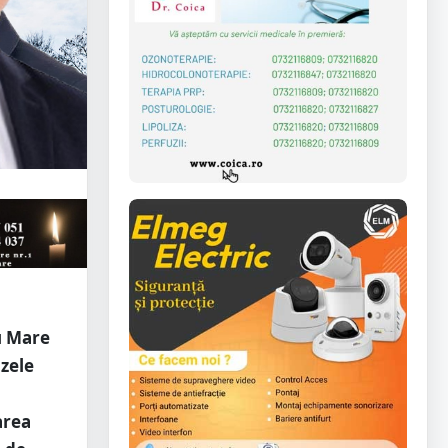
tu Mare
ozele
area