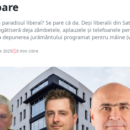
bare
paradisul liberal? Se pare că da. Deși liberalii din Sa
egătiseră deja zâmbetele, aplauzele și telefoanele pe
a depunerea jurământului programat pentru mâine (vi
e 2025
3 min citire