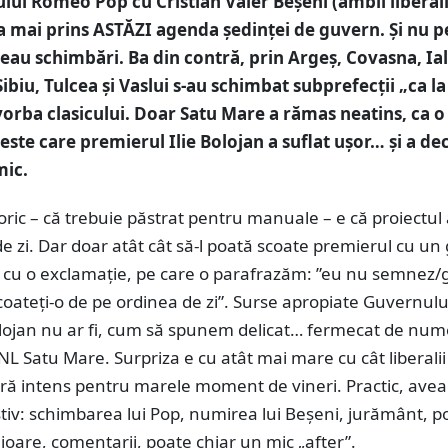
lui Romeo Pop cu Cristian Valer Beșeni (ambii liberal
-a mai prins ASTĂZI agenda ședinței de guvern. Și nu 
ceau schimbări. Ba din contră, prin Argeș, Covasna, Ia
 Sibiu, Tulcea și Vaslui s-au schimbat subprefecții „ca la
orba clasicului. Doar Satu Mare a rămas neatins, ca o 
ste care premierul Ilie Bolojan a suflat ușor… și a dec
mic.
oric – că trebuie păstrat pentru manuale – e că proiectul 
e zi. Dar doar atât cât să-l poată scoate premierul cu un
, cu o exclamație, pe care o parafrazăm: ”eu nu semnez/g
coateți-o de pe ordinea de zi”. Surse apropiate Guvernulu
olojan nu ar fi, cum să spunem delicat… fermecat de num
L Satu Mare. Surpriza e cu atât mai mare cu cât liberalii 
eră intens pentru marele moment de vineri. Practic, ave
iv: schimbarea lui Pop, numirea lui Beșeni, jurământ, p
imioare, comentarii, poate chiar un mic „after”.