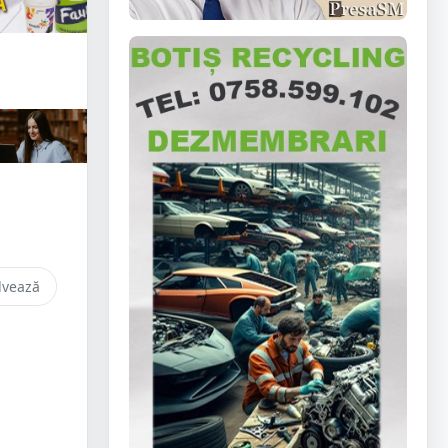
lvează