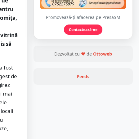
i de
pentru
Promovează-ți afacerea pe PresaSM
lomița,
Contactează-ne
vitrină
is să
Dezvoltat cu
❤
de
Ottoweb
a fost
 gest de
Feeds
irez
i mai
ele
locali
au
oze,