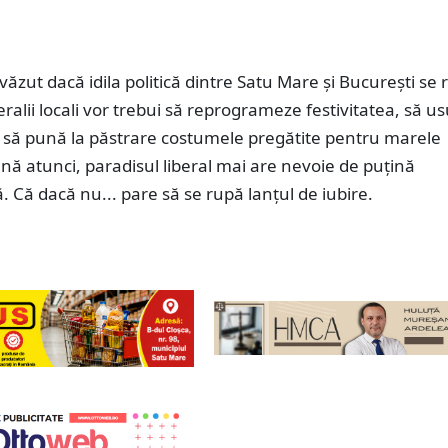
zut dacă idila politică dintre Satu Mare și București se 
eralii locali vor trebui să reprogrameze festivitatea, să u
i să pună la păstrare costumele pregătite pentru marele
ă atunci, paradisul liberal mai are nevoie de puțină
Că dacă nu... pare să se rupă lanțul de iubire.