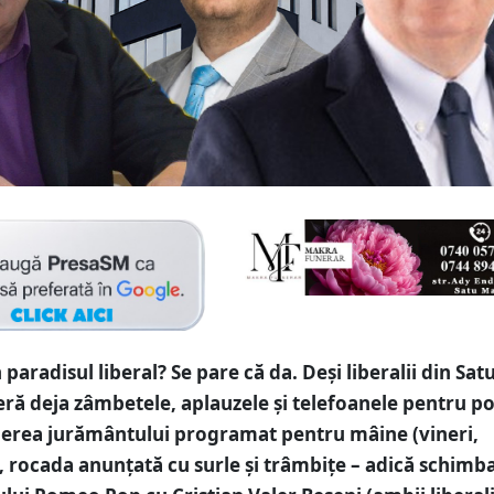
paradisul liberal? Se pare că da. Deși liberalii din Sa
seră deja zâmbetele, aplauzele și telefoanele pentru p
nerea jurământului programat pentru mâine (vineri,
, rocada anunțată cu surle și trâmbițe – adică schimb