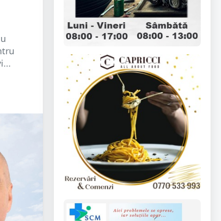
tu
ntru
...