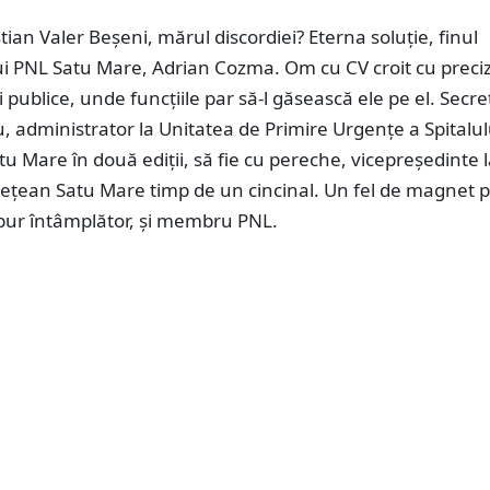
stian Valer Beșeni, mărul discordiei? Eterna soluție, finul
ui PNL Satu Mare, Adrian Cozma. Om cu CV croit cu preci
ii publice, unde funcțiile par să-l găsească ele pe el. Secr
u, administrator la Unitatea de Primire Urgențe a Spitalul
u Mare în două ediții, să fie cu pereche, vicepreședinte 
dețean Satu Mare timp de un cincinal. Un fel de magnet 
, pur întâmplător, și membru PNL.