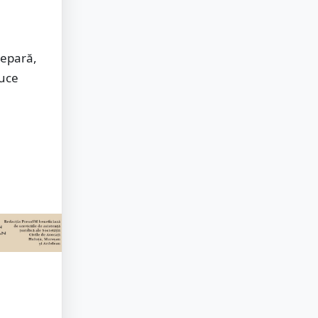
repară,
suce