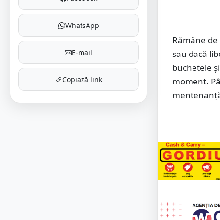
WhatsApp
Rămâne de vă
E-mail
sau dacă lib
buchetele ș
Copiază link
moment. Pân
mentenanță. 