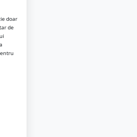
zie doar
etar de
ui
la
pentru