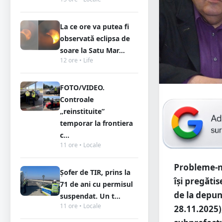
La ce ore va putea fi
observată eclipsa de
soare la Satu Mar...
12 ore • Life
FOTO/VIDEO.
Controale
„reinstituite”
temporar la frontiera
c...
11 ore • Locale
Probleme-n 
Șofer de TIR, prins la
își pregăti
71 de ani cu permisul
de la depu
suspendat. Un t...
11 ore • Locale
28.11.2025)