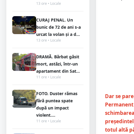
13 ore • Locale
CURAJ PENAL. Un
bunic de 72 de ani s-a
urcat la volan și a d...
13 ore • Locale
DRAMĂ. Bărbat găsit
mort, astăzi, într-un
apartament din Sat...
11 ore • Locale
FOTO. Duster rămas
Dar se pare 
fără puntea spate
Permanent J
după un impact
schimbarea 
violent....
președintele
11 ore • Locale
totul altă 