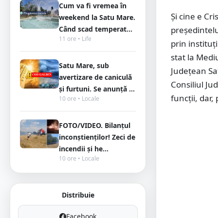
Cum va fi vremea în
Și cine e Cri
weekend la Satu Mare.
Când scad temperat...
președintel
11 ore • Life
prin instituț
stat la Medi
Satu Mare, sub
Județean Sat
avertizare de caniculă
Consiliul Ju
și furtuni. Se anunță ...
funcții, dar
10 ore • Locale
FOTO/VIDEO. Bilanțul
inconștienților! Zeci de
incendii și he...
10 ore • Locale
Distribuie
Facebook