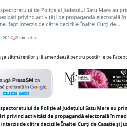
nspectoratului de Poliție al Județului Satu Mare au pr
esizări privind activități de propagandă electorală în
e, fapt interzis de către deciziile Înaltei Curți de...
e 2024
2 min citire
nspectoratului de Poliție al Județului Satu Mare au pri
ări privind activități de propagandă electorală în med
 interzis de către deciziile Înaltei Curți de Casație și Jus