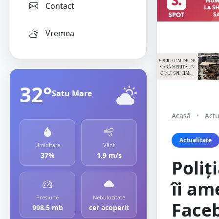
Contact
Vremea
32°
Satu Mare
Acasă
•
Actu
Actualitate
Umiditate
Vânt
37%
1.9 m/s
Poliț
îi am
Presiune
Nebulozitate
Face
998.5 mb
cer acoperit