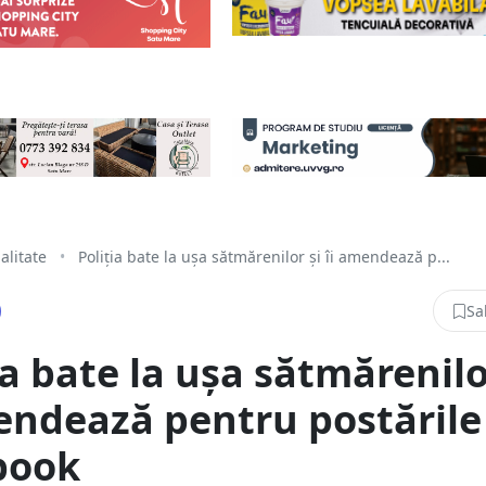
alitate
•
Poliția bate la ușa sătmărenilor și îi amendează p...
Sa
ia bate la ușa sătmărenilo
endează pentru postările
book