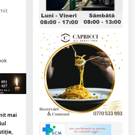
imit
mit mai
iul
tiție,