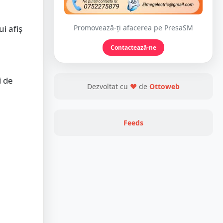
i afiș
Promovează-ți afacerea pe PresaSM
Contactează-ne
i de
Dezvoltat cu
❤
de
Ottoweb
Feeds