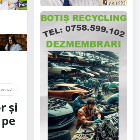
lvează
r și
 pe