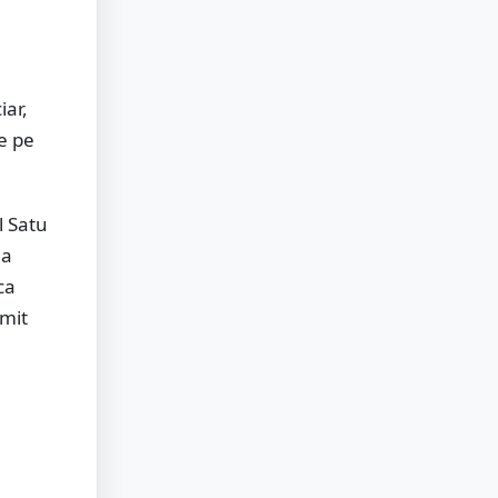
iar,
se pe
l Satu
 a
ca
smit