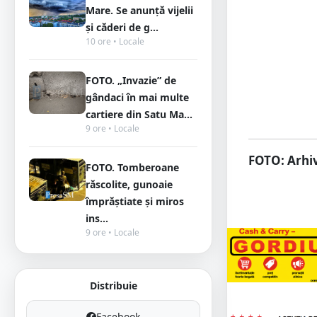
Mare. Se anunță vijelii
și căderi de g...
10 ore • Locale
FOTO. „Invazie” de
gândaci în mai multe
cartiere din Satu Ma...
9 ore • Locale
FOTO: Arhiv
FOTO. Tomberoane
răscolite, gunoaie
împrăștiate și miros
ins...
9 ore • Locale
Distribuie
Facebook