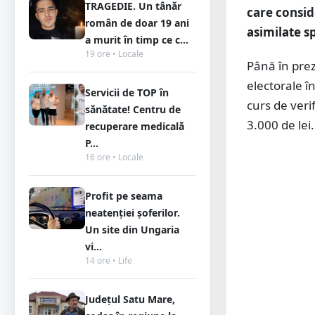
TRAGEDIE. Un tânăr
care consid
român de doar 19 ani
asimilate sp
a murit în timp ce c...
19 ore • Locale
Până în pre
electorale î
Servicii de TOP în
curs de veri
sănătate! Centru de
3.000 de lei.
recuperare medicală
P...
16 ore • Locale
Profit pe seama
neatenției șoferilor.
Un site din Ungaria
vi...
14 ore • Life
Județul Satu Mare,