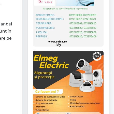
t
gandei
unt în
oare de