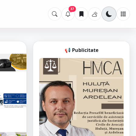
37
📢 Publicitate