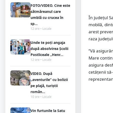
FOTO/VIDEO. Cine este
sătmăreanul care
În județul S
umblă cu crucea în
sp...
mobilă, dint
12 ore • Locale
arest preven
raza județul
Unde te poți angaja
după absolvirea Școlii
”Vă asigurăm
Postliceale „Henr...
Mare continu
12 ore • Locale
asigura desf
cetățenii să-
VIDEO. După
reprezentanț
„aventurile” cu bolizii
pe plajă, turiștii
român...
10 ore • Locale
Vin furtunile la Satu