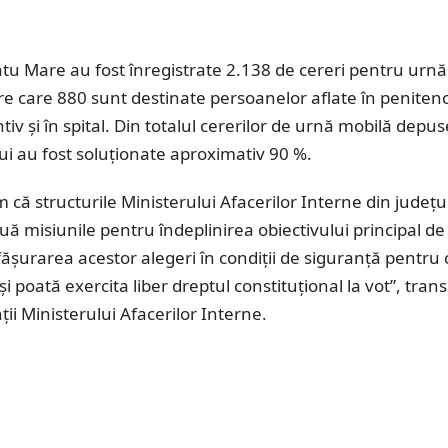
atu Mare au fost înregistrate 2.138 de cereri pentru urnă
re care 880 sunt destinate persoanelor aflate în penitenc
tiv și în spital. Din totalul cererilor de urnă mobilă depu
ui au fost soluționate aproximativ 90 %.
 că structurile Ministerului Afacerilor Interne din județu
ă misiunile pentru îndeplinirea obiectivului principal de
ășurarea acestor alegeri în condiții de siguranță pentru 
și poată exercita liber dreptul constituțional la vot”, tran
ii Ministerului Afacerilor Interne.