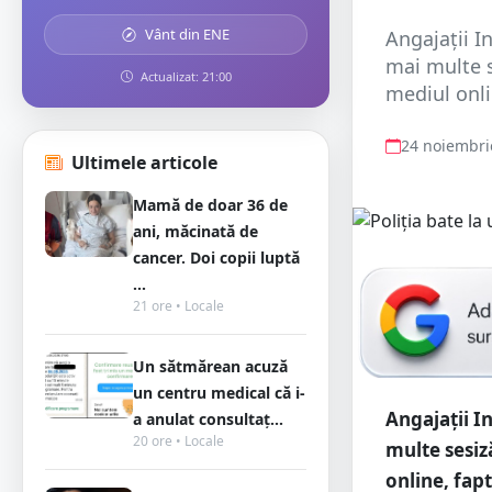
Vânt din ENE
Angajații I
mai multe s
Actualizat: 21:00
mediul onlin
24 noiembri
Ultimele articole
Mamă de doar 36 de
ani, măcinată de
cancer. Doi copii luptă
...
21 ore • Locale
Un sătmărean acuză
un centru medical că i-
Angajații I
a anulat consultaț...
20 ore • Locale
multe sesiz
online, fapt