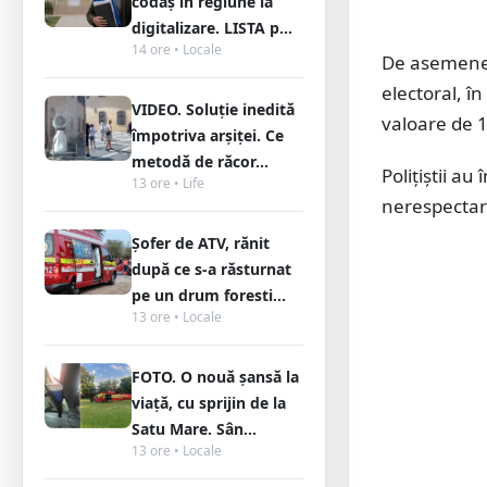
codaș în regiune la
digitalizare. LISTA p...
14 ore • Locale
De asemenea,
electoral, î
VIDEO. Soluție inedită
valoare de 1
împotriva arșiței. Ce
metodă de răcor...
Polițiștii au
13 ore • Life
nerespectare
Șofer de ATV, rănit
după ce s-a răsturnat
pe un drum foresti...
13 ore • Locale
FOTO. O nouă șansă la
viață, cu sprijin de la
Satu Mare. Sân...
13 ore • Locale