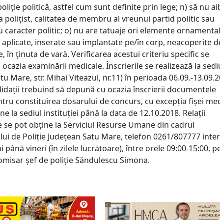
poliţie politică, astfel cum sunt definite prin lege; n) să nu ai
 poliţist, calitatea de membru al vreunui partid politic sau
u caracter politic; o) nu are tatuaje ori elemente ornamenta
 aplicate, inserate sau implantate pe/în corp, neacoperite d
, în ţinuta de vară. Verificarea acestui criteriu specific se
 ocazia examinării medicale. Înscrierile se realizează la sedi
Satu Mare, str. Mihai Viteazul, nr.11) în perioada 06.09.-13.09.
didaţii trebuind să depună cu ocazia înscrierii documentele
tru constituirea dosarului de concurs, cu excepţia fişei med
e la sediul instituţiei până la data de 12.10.2018. Relaţii
 se pot obţine la Serviciul Resurse Umane din cadrul
lui de Poliţie Judeţean Satu Mare, telefon 0261/807777 inter
i până vineri (în zilele lucrătoare), între orele 09:00-15:00, 
omisar șef de poliție Săndulescu Simona.