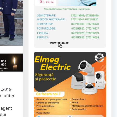
1.2018
i ofițer
i agent
ului