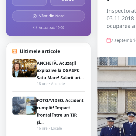
Inspectorat
Vânt din Nord
03.11.2018
ocuparea a 2
Actualizat: 19:00
7 septembri
Ultimele articole
ANCHETĂ. Acuzații
explozive la DGASPC
Satu Mare! Salarii uri...
18 ore • Anchete
FOTO/VIDEO. Accident
cumplit! Impact
frontal între un TIR
și...
16 ore • Locale