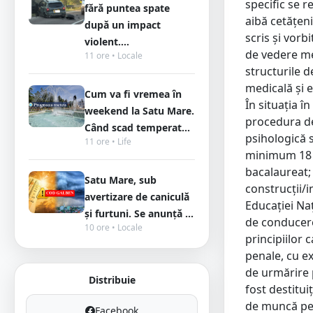
specific se r
fără puntea spate
aibă cetăţen
după un impact
scris şi vorbi
violent....
de vedere med
11 ore • Locale
structurile d
medicală şi e
Cum va fi vremea în
În situaţia î
weekend la Satu Mare.
procedura de
Când scad temperat...
psihologică s
11 ore • Life
minimum 18 an
bacalaureat; 
Satu Mare, sub
construcții/i
avertizare de caniculă
Educației Naț
și furtuni. Se anunță ...
de conducere
10 ore • Locale
principiilor 
penale, cu ex
de urmărire p
Distribuie
fost destitui
de muncă pent
Facebook