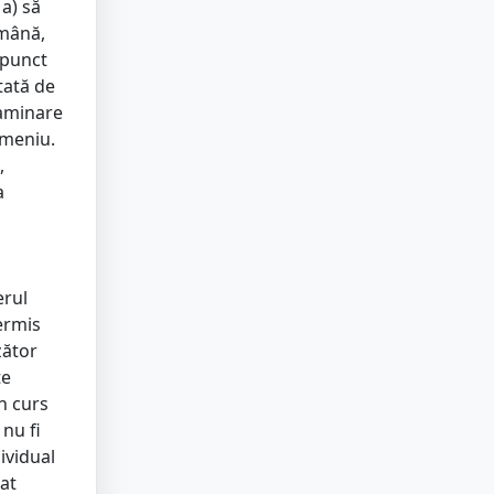
a) să
omână,
n punct
tată de
xaminare
omeniu.
,
a
erul
permis
zător
te
în curs
 nu fi
dividual
rat