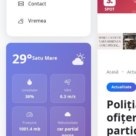
Contact
Vremea
29°
Satu Mare
Acasă
•
Actu
Actualitate
Umiditate
Vânt
36%
6.3 m/s
Poliț
ofițer
Presiune
Nebulozitate
parti
1001.4 mb
cer partial
noros