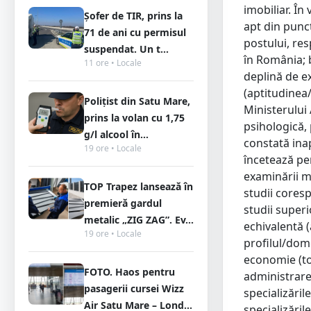
imobiliar. În
Șofer de TIR, prins la
apt din punct
71 de ani cu permisul
postului, res
suspendat. Un t...
în România; b
11 ore • Locale
deplină de ex
(aptitudinea/
Polițist din Satu Mare,
Ministerului 
prins la volan cu 1,75
psihologică, 
g/l alcool în...
constată ina
19 ore • Locale
încetează pe
examinării me
TOP Trapez lansează în
studii cores
premieră gardul
studii super
metalic „ZIG ZAG”. Ev...
echivalentă (
19 ore • Locale
profilul/dome
economie (toa
FOTO. Haos pentru
administrare
pasagerii cursei Wizz
specializăril
Air Satu Mare – Lond...
specializăril