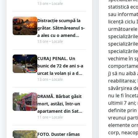
13 ore • Locale
statistică e
sau informati
Distracție scumpă la
licență ciclu
grătar. Sătmăreanul s-
următoarele d
a ales cu o amend...
specializăril
13 ore • Locale
specializăril
specializăril
vechime în sp
CURAJ PENAL. Un
comportament
bunic de 72 de ani s-a
j) să nu aibă
urcat la volan și a d...
13 ore • Locale
reabilitarea;
săvârşirea de 
nu le fi înce
DRAMĂ. Bărbat găsit
ultimii 7 ani;
mort, astăzi, într-un
definite prin
apartament din Sat...
vreunui parti
11 ore • Locale
elemente orn
corp, neacope
FOTO. Duster rămas