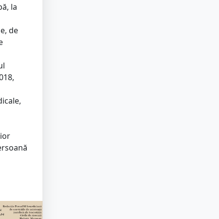
bă, la
le, de
e
ul
2018,
icale,
ior
persoană