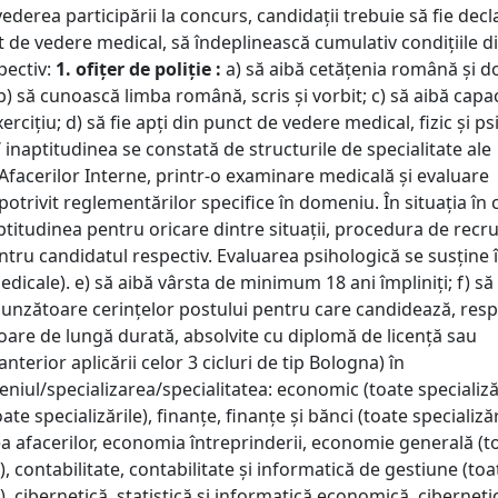
 vederea participării la concurs, candidaţii trebuie să fie decl
 de vedere medical, să îndeplinească cumulativ condiţiile di
pectiv:
1. ofițer de poliție :
a) să aibă cetăţenia română şi do
) să cunoască limba română, scris şi vorbit; c) să aibă capa
erciţiu; d) să fie apţi din punct de vedere medical, fizic şi p
 inaptitudinea se constată de structurile de specialitate ale
Afacerilor Interne, printr-o examinare medicală şi evaluare
potrivit reglementărilor specifice în domeniu. În situaţia în 
ptitudinea pentru oricare dintre situaţii, procedura de recr
ntru candidatul respectiv. Evaluarea psihologică se susţine 
dicale). e) să aibă vârsta de minimum 18 ani împliniţi; f) să
punzătoare cerinţelor postului pentru care candidează, respe
ioare de lungă durată, absolvite cu diplomă de licenţă sau
anterior aplicării celor 3 cicluri de tip Bologna) în
niul/specializarea/specialitatea: economic (toate specializăr
te specializările), finanțe, finanțe și bănci (toate specializăr
a afacerilor, economia întreprinderii, economie generală (t
e), contabilitate, contabilitate și informatică de gestiune (toa
e), cibernetică, statistică și informatică economică, cibernetic