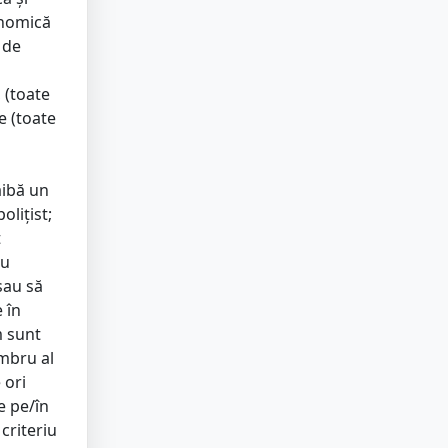
onomică
 de
 (toate
te (toate
o
aibă un
liţist;
t
ru
 sau să
 în
m sunt
embru al
 ori
e pe/în
criteriu