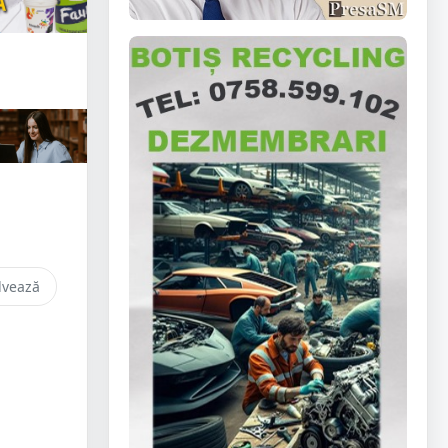
lvează