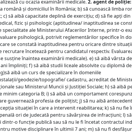
ealizează cu ocazia examinării medicale.
2. agent de poliție:
ia română şi domiciliul în România; b) să cunoască limba r
t; c) să aibă capacitate deplină de exerciţiu; d) să fie apţi di
ical, fizic şi psihologic (aptitudinea/ inaptitudinea se cons
e specialitate ale Ministerului Afacerilor Interne, printr-o e
valuare psihologică, potrivit reglementărilor specifice în d
n care se constată inaptitudinea pentru oricare dintre situaţii
 recrutare încetează pentru candidatul respectiv. Evaluare
e susţine înaintea examinării medicale). e) să aibă vârsta de
i împliniţi; f) să aibă studii liceale absolvite cu diplomă de
g)să aibă un curs de specializare în domeniile
nstalații/geodezie/topografie/ cadastru, acreditat de Minist
ionale sau Ministerul Muncii și Justiției Sociale; h) să aibă 
 minim categoria B; i) să aibă un comportament corespun
care guvernează profesia de poliţist; j) să nu aibă anteceden
cepţia situaţiei în care a intervenit reabilitarea; k) să nu fie 
enală ori de judecată pentru săvârşirea de infracţiuni; l) să
ţi dintr-o funcţie publică sau să nu le fi încetat contractul in
ru motive disciplinare în ultimii 7 ani; m) să nu fi desfăşu