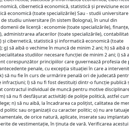
conomică, cibernetică economică, statistică și previziune ec
că economică (toate specializările) Sau - studii universitare
 I de studiu universitare (în sistem Bologna), în unul din
omenii de licență : economie (toate specializările), finanțe,
e), administrarea afacerilor (toate specializările), contabilita
e) și cibernetică, statistică și informatică economică (toate
e); g) să aibă o vechime în muncă de minim 2 ani; h) să aibă 
ecialitatea studiilor necesare funcției de minim 2 ani; i) să 
 corespunzător principiilor care guvernează profesia de po
 antecedente penale, cu excepţia situaţiei în care a interveni
 k) să nu fie în curs de urmărire penală ori de judecată pent
infracţiuni; l) să nu fi fost destituiţi dintr-o funcţie publică
tat contractul individual de muncă pentru motive disciplinare
 m) să nu fi desfăşurat activităţi de poliţie politică, astfel cu
 lege; n) să nu aibă, la încadrarea ca poliţist, calitatea de m
d politic sau organizaţii cu caracter politic; o) nu are tatuaje
amentale, de orice natură, aplicate, inserate sau implantat
rite de vestimentaţie, în ţinuta de vară. Verificarea acestui 