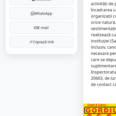
activităţi de 
încadrarea ca
WhatsApp
organizaţii c
orice natură,
E-mail
vestimentaţie
realizează cu
instituției (
Copiază link
inclusiv, can
necesare pen
care se depun
suplimentare
Inspectoratu
20663, de lun
de contact c