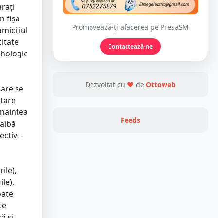
arați
n fișa
Promovează-ți afacerea pe PresaSM
miciliul
citate
Contactează-ne
sihologic
Dezvoltat cu
❤
de
Ottoweb
care se
utare
înaintea
Feeds
 aibă
ctiv: -
ile),
ile),
oate
te
ă și