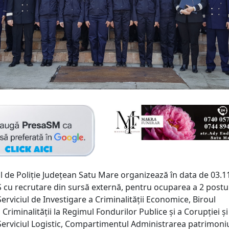
l de Poliţie Județean Satu Mare organizează în data de 03.1
u recrutare din sursă externă, pentru ocuparea a 2 postur
 Serviciul de Investigare a Criminalității Economice, Biroul
 Criminalității la Regimul Fondurilor Publice și a Corupției ș
a Serviciul Logistic, Compartimentul Administrarea patrimoni