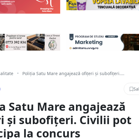
alitate
•
Poliția Satu Mare angajează ofițeri și subofițeri....
Sa
ia Satu Mare angajează
i și subofițeri. Civilii pot
cipa la concurs