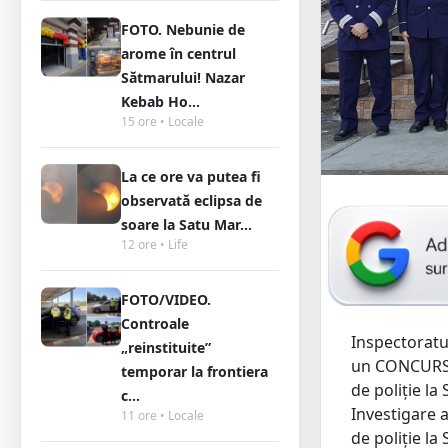
FOTO. Nebunie de
arome în centrul
Sătmarului! Nazar
Kebab Ho...
15 ore • Locale
La ce ore va putea fi
observată eclipsa de
soare la Satu Mar...
12 ore • Life
FOTO/VIDEO.
Controale
Inspectoratu
„reinstituite”
un CONCURS c
temporar la frontiera
de poliție la
c...
Investigare a
11 ore • Locale
de poliție l