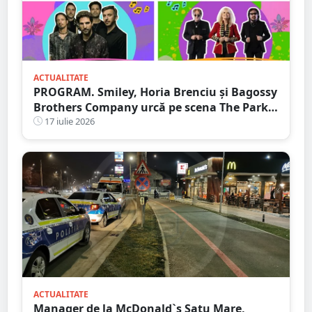
ACTUALITATE
PROGRAM. Smiley, Horia Brenciu și Bagossy
Brothers Company urcă pe scena The Park
Festival. Trei zile de concerte la Carei
17 iulie 2026
ACTUALITATE
Manager de la McDonald`s Satu Mare,