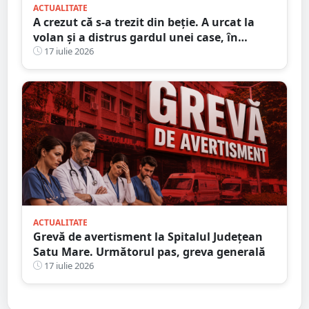
ACTUALITATE
A crezut că s-a trezit din beție. A urcat la
volan și a distrus gardul unei case, în
județul Satu Mare
17 iulie 2026
ACTUALITATE
Grevă de avertisment la Spitalul Județean
Satu Mare. Următorul pas, greva generală
17 iulie 2026