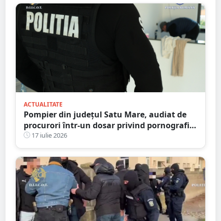
ACTUALITATE
Pompier din județul Satu Mare, audiat de
procurori într-un dosar privind pornografia
infantilă
17 iulie 2026