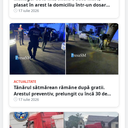
plasat în arest la domiciliu într-un dosar
DIICOT de trafic de droguri
17 iulie 2026
ACTUALITATE
Tânărul sătmărean rămâne după gratii.
Arestul preventiv, prelungit cu încă 30 de
zile în dosarul morții de la Ștrandul Satu
17 iulie 2026
Mare