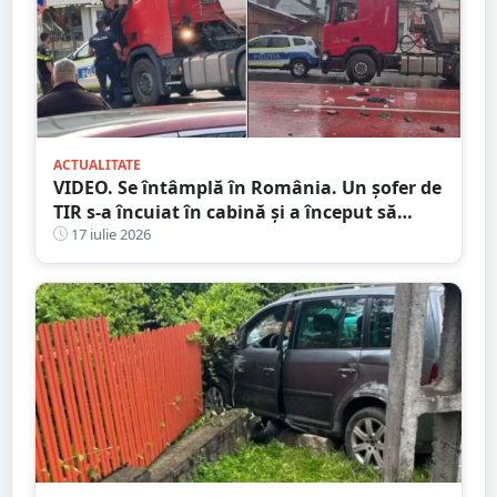
ACTUALITATE
VIDEO. Se întâmplă în România. Un șofer de
TIR s-a încuiat în cabină și a început să
arunce cu obiecte în trecători. Au intervenit
17 iulie 2026
mascații