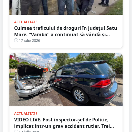
ACTUALITATE
Culmea traficului de droguri în județul Satu
Mare. ”Vamba” a continuat să vândă și
după ce a fost prins
17 iulie 2026
ACTUALITATE
VIDEO LIVE. Fost inspector-șef de Poliție,
implicat într-un grav accident rutier. Trei
17 iulie 2026