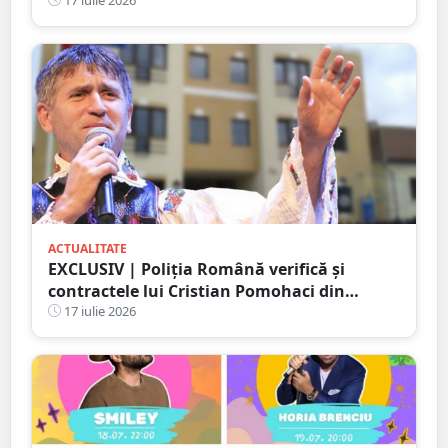
persoane au ajuns la spital
ACTUALITATE
EXCLUSIV | Poliția Română verifică și
contractele lui Cristian Pomohaci din
județul Satu Mare. PresaSM a reușit să
17 iulie 2026
oprească un concert încă din 2023