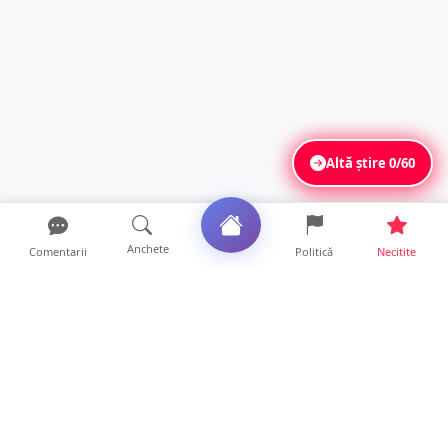
Altă știre
0/60
Anchete
Comentarii
Politică
Necitite
Ultimele articole
ANCHETĂ. Acuzații explozive la DGASPC
Satu Mare! Salarii uri...
18 ore • Anchete